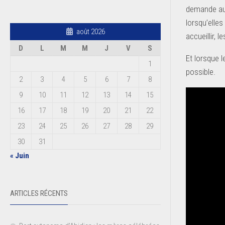
demande auj
lorsqu’elles
août 2026
accueillir, l
D
L
M
M
J
V
S
Et lorsque 
1
possible.
2
3
4
5
6
7
8
9
10
11
12
13
14
15
16
17
18
19
20
21
22
23
24
25
26
27
28
29
30
31
« Juin
ARTICLES RÉCENTS