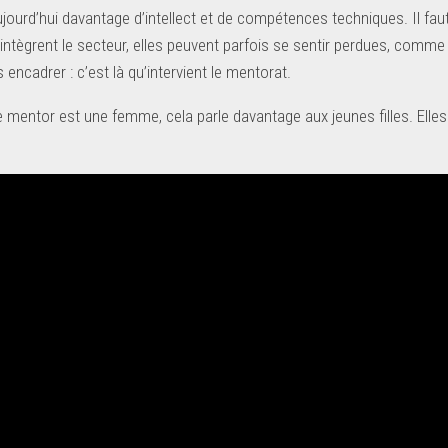
ourd’hui davantage d’intellect et de compétences techniques. Il faut
 intègrent le secteur, elles peuvent parfois se sentir perdues, comme
es encadrer : c’est là qu’intervient le mentorat.
le mentor est une femme, cela parle davantage aux jeunes filles. El