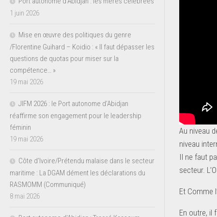
Port autonome d’Abidjan : les mères célébrées
1 juin 2026
Mise en œuvre des politiques du genre
/Florentine Guihard – Koidio : « Il faut dépasser les
questions de quotas pour miser sur la
compétence… »
19 mai 2026
JIFM 2026 : le Port autonome d’Abidjan
réaffirme son engagement pour le leadership
féminin
Au niveau d
19 mai 2026
niveau inte
Il ne faut 
Côte d’Ivoire/Prétendu malaise dans le secteur
secteur. L’
maritime : La DGAM dément les déclarations du
RASMOMM (Communiqué)
Et Comme l’a
8 mai 2026
En outre, i