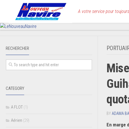
Skip
to
A votre service pour toujours
content
PORTUAI
RECHERCHER
Mise
Guih
CATEGORY
quot
A FLOT
(1)
BY
ADAMA B
Aérien
(29)
En marge d