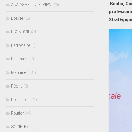
Koidio, Co
ANALYSE ET INTERVIEW
(20)
profession
Dossier
(2)
Stratégiqu
ECONOMIE
(34)
Ferroviaire
(3)
Lagunaire
(7)
Maritime
(131)
Pêche
(3)
Portuaire
(124)
Routier
(49)
SOCIETE
(69)