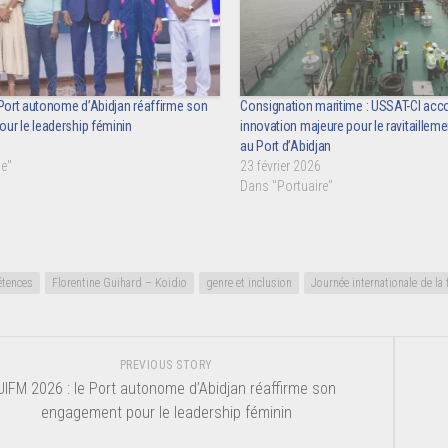
 Port autonome d’Abidjan réaffirme son
Consignation maritime : USSAT-CI ac
ur le leadership féminin
innovation majeure pour le ravitailleme
au Port d’Abidjan
e"
23 février 2026
Dans "Portuaire"
tences
Florentine Guihard – Koidio
genre et inclusion
Journée internationale de l
PREVIOUS STORY
JIFM 2026 : le Port autonome d’Abidjan réaffirme son
engagement pour le leadership féminin