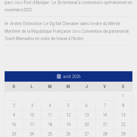
parc
dans
Port d’Abidjan : Le 2e terminal à conteneurs opérationnel en
novembre2022
Arstm/ Distinction: Le Dg fait Chevalier dans l’ordre du Mérite
Maritime de la République Française
dans
Convention de partenariat:
Touré Mamadou en visite de travail à l’Arstm
août 2026
D
L
M
M
J
V
S
1
2
3
4
5
6
7
8
9
10
11
12
13
14
15
16
17
18
19
20
21
22
23
24
25
26
27
28
29