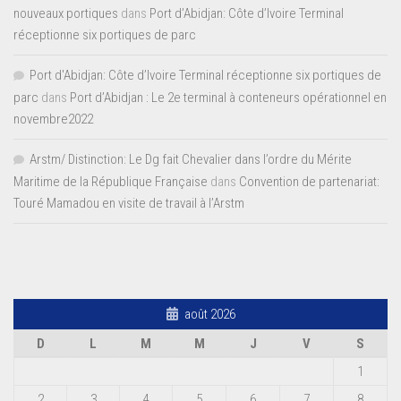
nouveaux portiques
dans
Port d’Abidjan: Côte d’Ivoire Terminal
réceptionne six portiques de parc
Port d'Abidjan: Côte d’Ivoire Terminal réceptionne six portiques de
parc
dans
Port d’Abidjan : Le 2e terminal à conteneurs opérationnel en
novembre2022
Arstm/ Distinction: Le Dg fait Chevalier dans l’ordre du Mérite
Maritime de la République Française
dans
Convention de partenariat:
Touré Mamadou en visite de travail à l’Arstm
août 2026
D
L
M
M
J
V
S
1
2
3
4
5
6
7
8