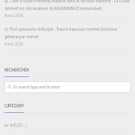
Côte d’Ivoire/Prétendu malaise dans le secteur maritime : La DGAM
dément les déclarations du RASMOMM (Communiqué)
8 mai 2026
Port autonome d’Abidjan : Traoré Kassoum nommé Directeur
général par intérim
4 mai 2026
RECHERCHER
CATEGORY
A FLOT
(1)