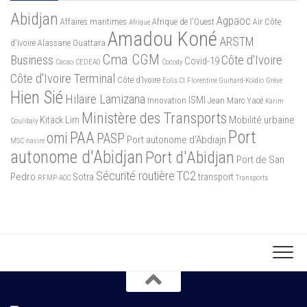
Abidjan
Agpaoc
Affaires maritimes
Afrique de l'Ouest
Air Côte
Afrique
Amadou Koné
ARSTM
d'Ivoire
Alassane Ouattara
Cma CGM
Business
Côte d'Ivoire
Covid-19
Cacao
CEDEAO
Cocody
Côte d'Ivoire Terminal
Côte d’Ivoire
Eolis CI
Florentine Guihard-Koidio
Grève
Hien Sié
Hilaire Lamizana
ISMI
Innovation
Jean Marc Yacé
Karim
Ministère des Transports
Mobilité urbaine
Kitack Lim
Coulibaly
Port
PAA
omi
PASP
Port autonome d'Abdiajn
MSC
navire
autonome d'Abidjan
Port d'Abidjan
Port de San
Sécurité routière
TC2
Pedro
Sotra
transport
RFMP-AOC
Transports