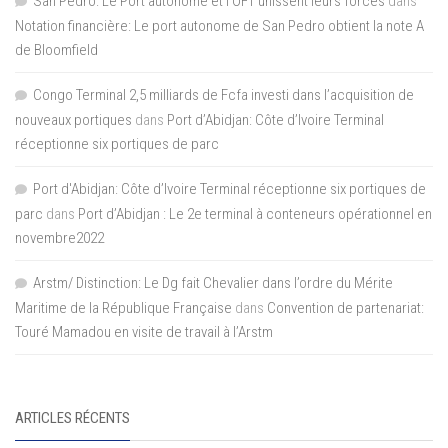
San Pedro: Le Port autonome et l’OFT unissent leurs forces
dans
Notation financière: Le port autonome de San Pedro obtient la note A
de Bloomfield
Congo Terminal 2,5 milliards de Fcfa investi dans l’acquisition de
nouveaux portiques
dans
Port d’Abidjan: Côte d’Ivoire Terminal
réceptionne six portiques de parc
Port d'Abidjan: Côte d’Ivoire Terminal réceptionne six portiques de
parc
dans
Port d’Abidjan : Le 2e terminal à conteneurs opérationnel en
novembre2022
Arstm/ Distinction: Le Dg fait Chevalier dans l’ordre du Mérite
Maritime de la République Française
dans
Convention de partenariat:
Touré Mamadou en visite de travail à l’Arstm
ARTICLES RÉCENTS