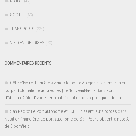
Routier
(49)
SOCIETE
(69)
TRANSPORTS
(224)
VIE D’ENTREPRISES
(70)
COMMENTAIRES RÉCENTS
Côte d'Ivoire: Hien Sié « vend » le port d'Abidjan aux membres du
corps diplomatique accrédités | LeNouveauNavire
dans
Port
d’Abidjan: Côte d’Ivoire Terminal réceptionne six portiques de parc
San Pedro: Le Port autonome et l’OFT unissent leurs forces
dans
Notation financière: Le port autonome de San Pedro obtient la note A
de Bloomfield