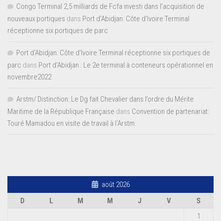
Congo Terminal 2,5 milliards de Fcfa investi dans l’acquisition de
nouveaux portiques
dans
Port d’Abidjan: Côte d’Ivoire Terminal
réceptionne six portiques de parc
Port d'Abidjan: Côte d’Ivoire Terminal réceptionne six portiques de
parc
dans
Port d’Abidjan : Le 2e terminal à conteneurs opérationnel en
novembre2022
Arstm/ Distinction: Le Dg fait Chevalier dans l’ordre du Mérite
Maritime de la République Française
dans
Convention de partenariat:
Touré Mamadou en visite de travail à l’Arstm
août 2026
D
L
M
M
J
V
S
1