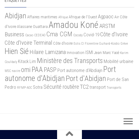
ÉTIQUETTES
Abidjan
Agpaoc
Affaires maritimes
Afrique de l'Ouest
Air Côte
Afrique
Amadou Koné
ARSTM
d'Ivoire
Alassane Ouattara
Cma CGM
Business
Côte d'Ivoire
Covid-19
Cacao
CEDEAO
Cocody
Côte d'Ivoire Terminal
Côte d’Ivoire
Eolis CI
Florentine Guihard-Koidio
Grève
Hien Sié
Hilaire Lamizana
ISMI
Innovation
Jean Marc Yacé
Karim
Ministère des Transports
Mobilité urbaine
Kitack Lim
Coulibaly
Port
PAA
omi
PASP
Port autonome d'Abdiajn
MSC
navire
autonome d'Abidjan
Port d'Abidjan
Port de San
Sécurité routière
TC2
Pedro
Sotra
transport
RFMP-AOC
Transports