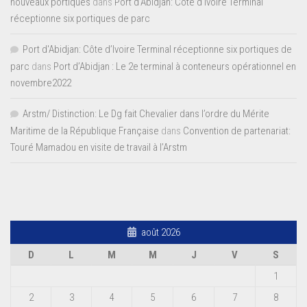
nouveaux portiques
dans
Port d’Abidjan: Côte d’Ivoire Terminal
réceptionne six portiques de parc
Port d'Abidjan: Côte d’Ivoire Terminal réceptionne six portiques de
parc
dans
Port d’Abidjan : Le 2e terminal à conteneurs opérationnel en
novembre2022
Arstm/ Distinction: Le Dg fait Chevalier dans l’ordre du Mérite
Maritime de la République Française
dans
Convention de partenariat:
Touré Mamadou en visite de travail à l’Arstm
août 2026
D
L
M
M
J
V
S
1
2
3
4
5
6
7
8