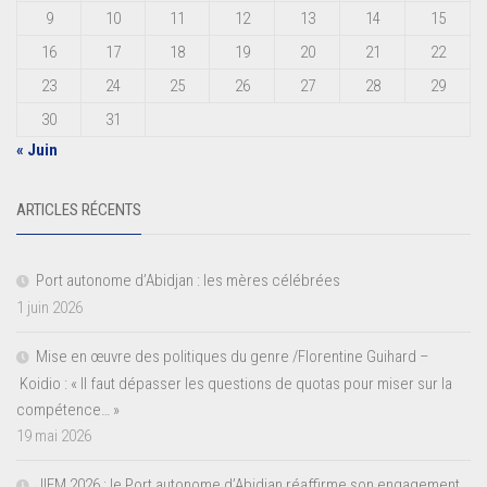
9
10
11
12
13
14
15
16
17
18
19
20
21
22
23
24
25
26
27
28
29
30
31
« Juin
ARTICLES RÉCENTS
Port autonome d’Abidjan : les mères célébrées
1 juin 2026
Mise en œuvre des politiques du genre /Florentine Guihard –
Koidio : « Il faut dépasser les questions de quotas pour miser sur la
compétence… »
19 mai 2026
JIFM 2026 : le Port autonome d’Abidjan réaffirme son engagement