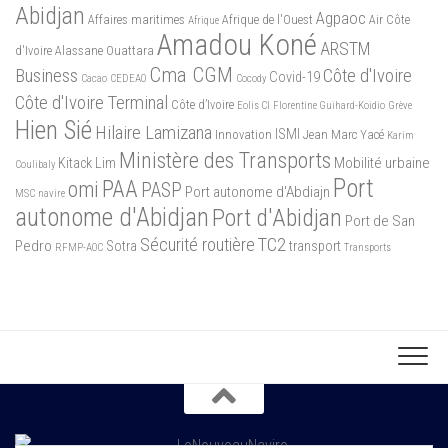
Abidjan
Agpaoc
Affaires maritimes
Afrique de l'Ouest
Air Côte
Afrique
Amadou Koné
ARSTM
d'Ivoire
Alassane Ouattara
Cma CGM
Business
Côte d'Ivoire
Covid-19
Cacao
CEDEAO
Cocody
Côte d'Ivoire Terminal
Côte d’Ivoire
Eolis CI
Florentine Guihard-Koidio
Grève
Hien Sié
Hilaire Lamizana
ISMI
Innovation
Jean Marc Yacé
Karim
Ministère des Transports
Mobilité urbaine
Kitack Lim
Coulibaly
Port
PAA
omi
PASP
Port autonome d'Abdiajn
MSC
navire
autonome d'Abidjan
Port d'Abidjan
Port de San
Sécurité routière
TC2
Pedro
Sotra
transport
RFMP-AOC
Transports