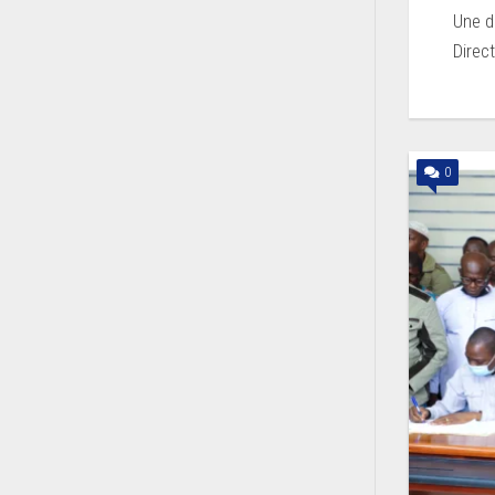
Une d
Direc
0