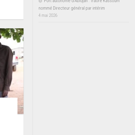
Port autonome d’Abidjan : Traoré Kassoum
nommé Directeur général par intérim
4 mai 2026