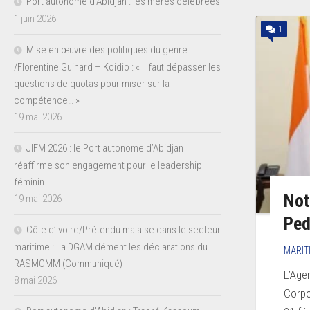
Port autonome d’Abidjan : les mères célébrées
1 juin 2026
1
Mise en œuvre des politiques du genre
/Florentine Guihard – Koidio : « Il faut dépasser les
questions de quotas pour miser sur la
compétence… »
19 mai 2026
JIFM 2026 : le Port autonome d’Abidjan
réaffirme son engagement pour le leadership
féminin
Not
19 mai 2026
Ped
Côte d’Ivoire/Prétendu malaise dans le secteur
maritime : La DGAM dément les déclarations du
MARIT
RASMOMM (Communiqué)
L’Age
8 mai 2026
Corpo