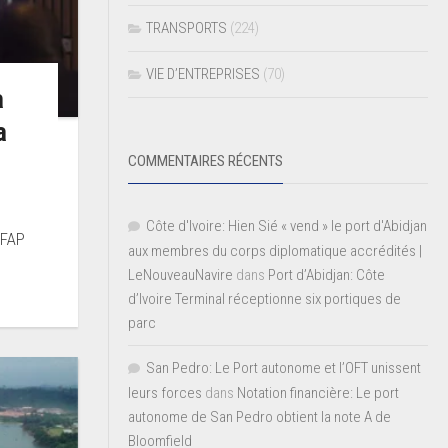
TRANSPORTS
(224)
VIE D’ENTREPRISES
(70)
a
a
COMMENTAIRES RÉCENTS
Côte d'Ivoire: Hien Sié « vend » le port d'Abidjan
(FAP
aux membres du corps diplomatique accrédités |
LeNouveauNavire
dans
Port d’Abidjan: Côte
d’Ivoire Terminal réceptionne six portiques de
parc
San Pedro: Le Port autonome et l’OFT unissent
leurs forces
dans
Notation financière: Le port
autonome de San Pedro obtient la note A de
Bloomfield