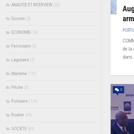
ANALYSE ET INTERVIEW
(20)
Aug
arm
Dossier
(2)
PORTU
ECONOMIE
(34)
COMMU
Ferroviaire
(3)
de la
dans..
Lagunaire
(7)
Maritime
(131)
Pêche
(3)
0
Portuaire
(124)
Routier
(49)
SOCIETE
(69)