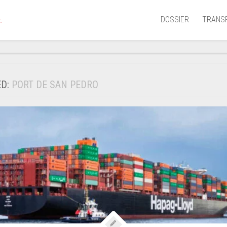
DOSSIER
TRANS
.
Aérien
Mariti
ED:
PORT DE SAN PEDRO
Portua
Routie
Ferrov
Laguna