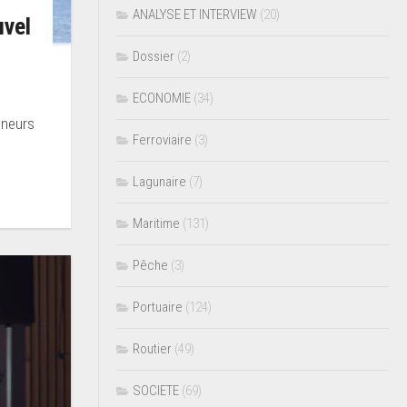
ANALYSE ET INTERVIEW
(20)
uvel
Dossier
(2)
ECONOMIE
(34)
eneurs
Ferroviaire
(3)
Lagunaire
(7)
Maritime
(131)
Pêche
(3)
Portuaire
(124)
Routier
(49)
SOCIETE
(69)