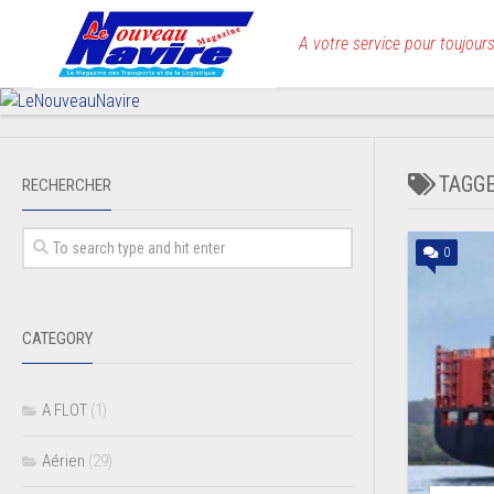
Skip
to
A votre service pour toujours
content
TAGG
RECHERCHER
0
CATEGORY
A FLOT
(1)
Aérien
(29)