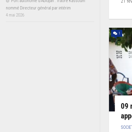
21 fév
Port autonome d’Abidjan : Traoré Kassoum
nommé Directeur général par intérim
4 mai 2026
1
09 
app
SOCIE