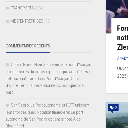
TRANSPORTS
(224)
VIE D’ENTREPRISES
(70)
For
not
Zle
COMMENTAIRES RÉCENTS
ANALY
Côte d'Ivoire: Hien Sié « vend » le port d'Abidjan
Ouver
aux membres du corps diplomatique accrédités |
2023)
LeNouveauNavire
dans
Port d’Abidjan: Côte
d’Ivoire Terminal réceptionne six portiques de
parc
San Pedro: Le Port autonome et l’OFT unissent
0
leurs forces
dans
Notation financière: Le port
autonome de San Pedro obtient la note A de
Bloomfield