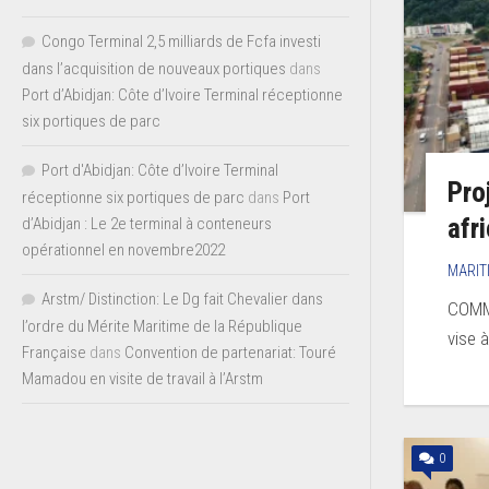
Congo Terminal 2,5 milliards de Fcfa investi
dans l’acquisition de nouveaux portiques
dans
Port d’Abidjan: Côte d’Ivoire Terminal réceptionne
six portiques de parc
Port d'Abidjan: Côte d’Ivoire Terminal
Pro
réceptionne six portiques de parc
dans
Port
afr
d’Abidjan : Le 2e terminal à conteneurs
opérationnel en novembre2022
MARIT
Arstm/ Distinction: Le Dg fait Chevalier dans
COMMU
l’ordre du Mérite Maritime de la République
vise à
Française
dans
Convention de partenariat: Touré
Mamadou en visite de travail à l’Arstm
0