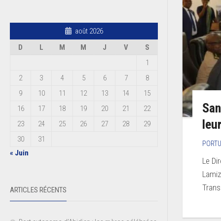
août 2026
D
L
M
M
J
V
S
1
2
3
4
5
6
7
8
9
10
11
12
13
14
15
San
16
17
18
19
20
21
22
leu
23
24
25
26
27
28
29
30
31
PORTU
« Juin
Le Di
Lamiz
Trans
ARTICLES RÉCENTS