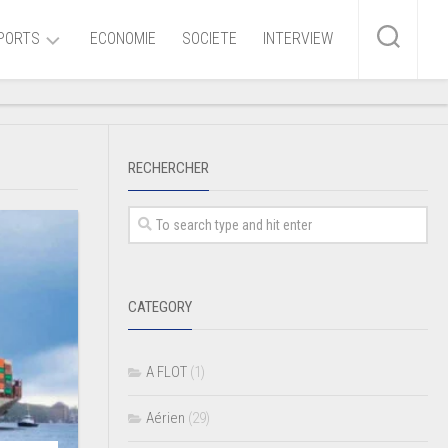
PORTS
ECONOMIE
SOCIETE
INTERVIEW
me
RECHERCHER
ire
r
iaire
CATEGORY
ire
A FLOT
(1)
Aérien
(29)