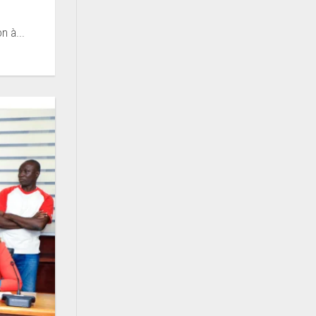
n à...