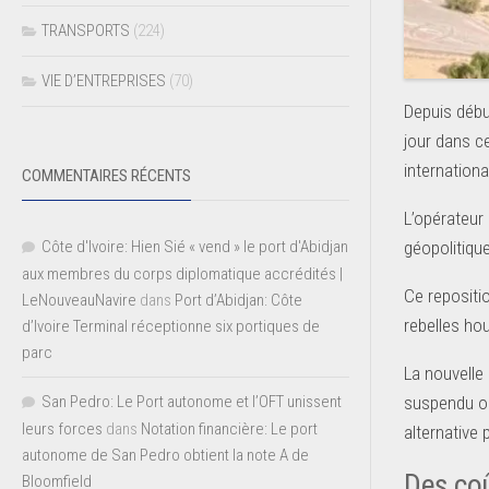
TRANSPORTS
(224)
VIE D’ENTREPRISES
(70)
Depuis débu
jour dans c
internationa
COMMENTAIRES RÉCENTS
L’opérateur 
Côte d'Ivoire: Hien Sié « vend » le port d'Abidjan
géopolitiqu
aux membres du corps diplomatique accrédités |
Ce repositi
LeNouveauNavire
dans
Port d’Abidjan: Côte
rebelles ho
d’Ivoire Terminal réceptionne six portiques de
parc
La nouvelle
San Pedro: Le Port autonome et l’OFT unissent
suspendu ou 
leurs forces
dans
Notation financière: Le port
alternative p
autonome de San Pedro obtient la note A de
Des co
Bloomfield