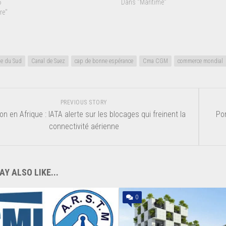
6
Dans "Maritime"
re"
ue du Sud
Canal de Suez
cap de bonne espérance
Cma CGM
commerce mondial
PREVIOUS STORY
ion en Afrique : IATA alerte sur les blocages qui freinent la
Po
connectivité aérienne
Y ALSO LIKE...
0