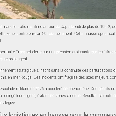
t mars, le trafic maritime autour du Cap a bondi de plus de 100 %, se
ette zone, contre environ 80 habituellement. Cette hausse spectacula
l.
portuaire Transnet alerte sur une pression croissante sur les infrastr
es se prolongent.
onnement stratégique s’inscrit dans la continuité des perturbation
uthis en mer Rouge. Ces incidents ont fragilisé des axes majeurs co
 escalade militaire en 2026 a accéléré ce phénomène. Des géants 
redirigé leurs lignes, évitant les zones à risque. Résultat : la route
rivilégiée.
ûts logistiques en hausse pour le commerc