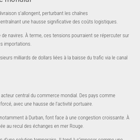
vraison s’allongent, perturbant les chaînes
traînant une hausse significative des coûts logistiques.
de navires. À terme, ces tensions pourraient se répercuter sur
s importations.
eurs milliards de dollars liées à la baisse du trafic via le canal
n acteur central du commerce mondial. Des pays comme
nforcé, avec une hausse de l’activité portuaire.
 notamment à Durban, font face à une congestion croissante. À
 liée au recul des échanges en mer Rouge.
us d’une solution temporaire. Il tend à s’imposer comme une