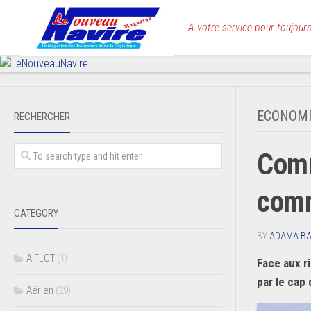
Skip
to
A votre service pour toujours
content
ECONOMI
RECHERCHER
Comm
comm
CATEGORY
BY
ADAMA B
A FLOT
(1)
Face aux r
par le cap
Aérien
(29)