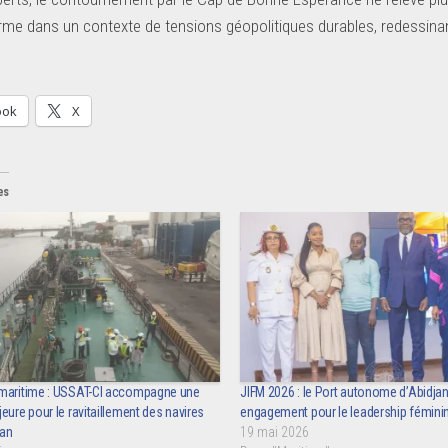
rme dans un contexte de tensions géopolitiques durables, redessin
ook
X
es
maritime : USSAT-CI accompagne une
JIFM 2026 : le Port autonome d’Abidja
eure pour le ravitaillement des navires
engagement pour le leadership fémini
jan
19 mai 2026