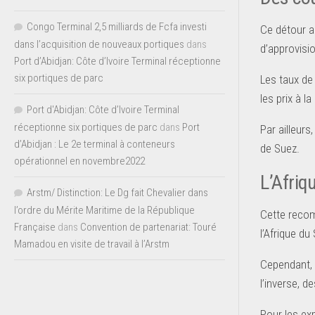
Congo Terminal 2,5 milliards de Fcfa investi
Ce détour a
dans l’acquisition de nouveaux portiques
dans
d’approvisi
Port d’Abidjan: Côte d’Ivoire Terminal réceptionne
six portiques de parc
Les taux de
les prix à 
Port d'Abidjan: Côte d’Ivoire Terminal
réceptionne six portiques de parc
dans
Port
Par ailleurs
d’Abidjan : Le 2e terminal à conteneurs
de Suez.
opérationnel en novembre2022
L’Afriq
Arstm/ Distinction: Le Dg fait Chevalier dans
l’ordre du Mérite Maritime de la République
Cette reco
Française
dans
Convention de partenariat: Touré
l’Afrique du
Mamadou en visite de travail à l’Arstm
Cependant, 
l’inverse, 
Pour les ex