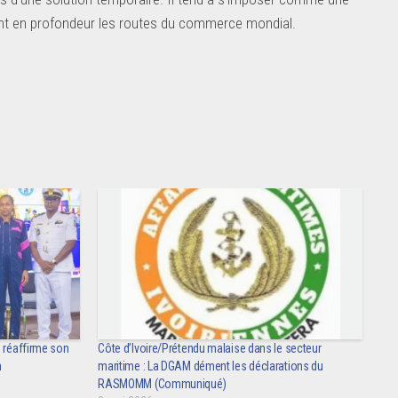
ant en profondeur les routes du commerce mondial.
n réaffirme son
Côte d’Ivoire/Prétendu malaise dans le secteur
n
maritime : La DGAM dément les déclarations du
RASMOMM (Communiqué)