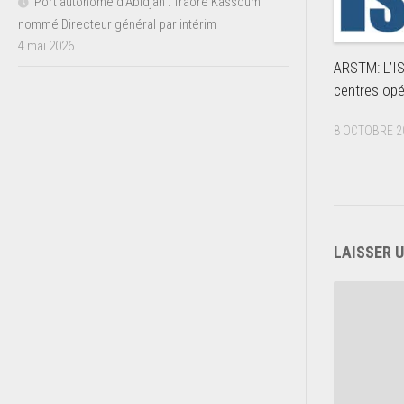
Port autonome d’Abidjan : Traoré Kassoum
nommé Directeur général par intérim
4 mai 2026
ARSTM: L’I
centres opé
8 OCTOBRE 2
LAISSER 