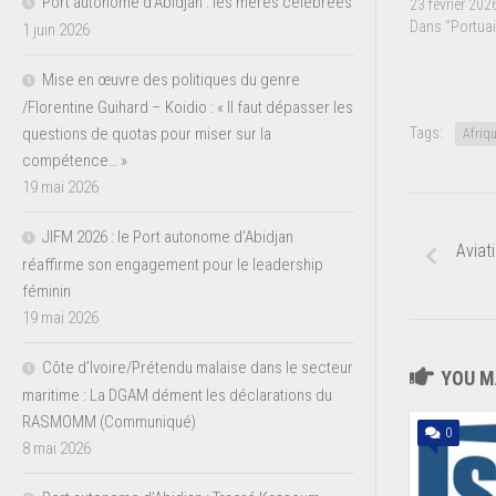
Port autonome d’Abidjan : les mères célébrées
23 février 202
Dans "Portuai
1 juin 2026
Mise en œuvre des politiques du genre
/Florentine Guihard – Koidio : « Il faut dépasser les
questions de quotas pour miser sur la
Tags:
Afriq
compétence… »
19 mai 2026
JIFM 2026 : le Port autonome d’Abidjan
Aviat
réaffirme son engagement pour le leadership
féminin
19 mai 2026
Côte d’Ivoire/Prétendu malaise dans le secteur
YOU MA
maritime : La DGAM dément les déclarations du
RASMOMM (Communiqué)
0
8 mai 2026