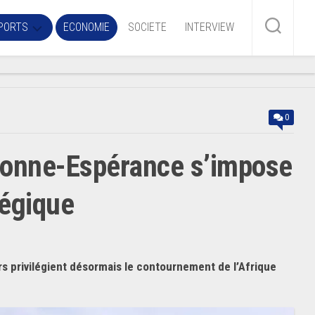
PORTS
ECONOMIE
SOCIETE
INTERVIEW
me
0
ire
Bonne-Espérance s’impose
r
iaire
égique
ire
rs privilégient désormais le contournement de l’Afrique