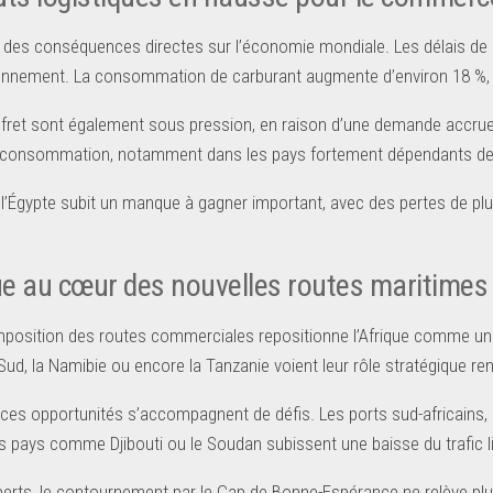
 des conséquences directes sur l’économie mondiale. Les délais de li
onnement. La consommation de carburant augmente d’environ 18 %, en
 fret sont également sous pression, en raison d’une demande accrue 
la consommation, notamment dans les pays fortement dépendants de
, l’Égypte subit un manque à gagner important, avec des pertes de plusi
ue au cœur des nouvelles routes maritimes
mposition des routes commerciales repositionne l’Afrique comme u
 Sud, la Namibie ou encore la Tanzanie voient leur rôle stratégique re
ces opportunités s’accompagnent de défis. Les ports sud-africains,
des pays comme Djibouti ou le Soudan subissent une baisse du trafic
perts, le contournement par le Cap de Bonne-Espérance ne relève pl