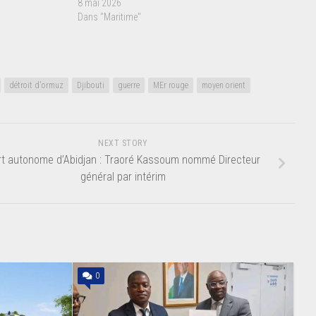
8 mai 2026
Dans "Maritime"
détroit d'ormuz
Djibouti
guerre
MEr rouge
moyen orient
NEXT STORY
rt autonome d’Abidjan : Traoré Kassoum nommé Directeur
général par intérim
0