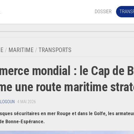
DOSSIER
TRANS
.
Aérien
Mariti
E
/
MARITIME
/
TRANSPORTS
Portua
erce mondial : le Cap de 
Routie
Ferrov
e une route maritime strat
Laguna
ALOGOUN
· 4 MAI 2026
isques sécuritaires en mer Rouge et dans le Golfe, les armateu
 de Bonne-Espérance.