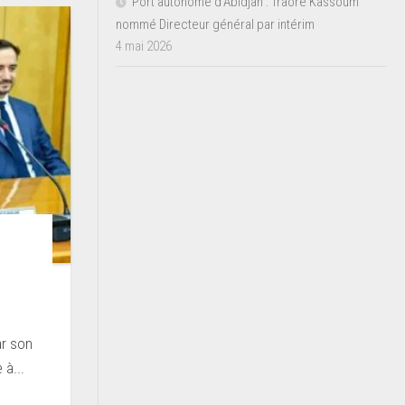
Port autonome d’Abidjan : Traoré Kassoum
nommé Directeur général par intérim
4 mai 2026
r
ar son
 à...