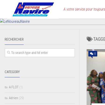
Skip
to
A votre service pour toujours
content
TAGG
RECHERCHER
0
CATEGORY
A FLOT
(1)
Aérien
(29)