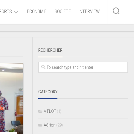
PORTS
ECONOMIE
SOCIETE
INTERVIEW
me
RECHERCHER
ire
r
iaire
CATEGORY
ire
A FLOT
(1)
Aérien
(29)