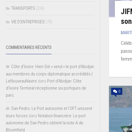
TRANSPORTS
(224)
JIF
son
VIE D’ENTREPRISES
(70)
MARIT
Céléb
COMMENTAIRES RÉCENTS
passe
femme
Côte d'Ivoire: Hien Sié « vend » le port d'Abidjan
aux membres du corps diplomatique accrédités |
LeNouveauNavire
dans
Port d’Abidjan: Côte
d’Ivoire Terminal réceptionne six portiques de
0
parc
San Pedro: Le Port autonome et l’OFT unissent
leurs forces
dans
Notation financière: Le port
autonome de San Pedro obtient la note A de
Bloomfield