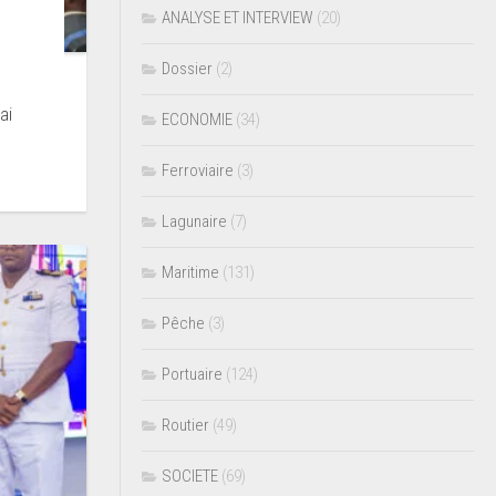
ANALYSE ET INTERVIEW
(20)
Dossier
(2)
ai
ECONOMIE
(34)
Ferroviaire
(3)
Lagunaire
(7)
Maritime
(131)
Pêche
(3)
Portuaire
(124)
Routier
(49)
SOCIETE
(69)