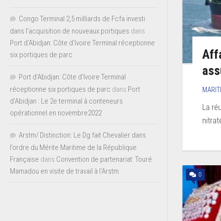
Congo Terminal 2,5 milliards de Fcfa investi
dans l’acquisition de nouveaux portiques
dans
Port d’Abidjan: Côte d’Ivoire Terminal réceptionne
Aff
six portiques de parc
ass
Port d'Abidjan: Côte d’Ivoire Terminal
réceptionne six portiques de parc
dans
Port
MARIT
d’Abidjan : Le 2e terminal à conteneurs
La réu
opérationnel en novembre2022
nitra
Arstm/ Distinction: Le Dg fait Chevalier dans
l’ordre du Mérite Maritime de la République
Française
dans
Convention de partenariat: Touré
Mamadou en visite de travail à l’Arstm
0