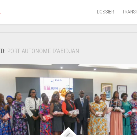
DOSSIER
TRANS
.
Aérien
Mariti
ED:
PORT AUTONOME D’ABIDJAN
Portua
Routie
Ferrov
Laguna