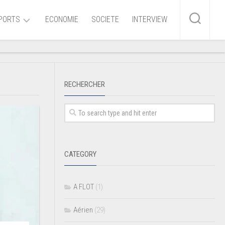
PORTS
ECONOMIE
SOCIETE
INTERVIEW
me
RECHERCHER
ire
r
iaire
CATEGORY
ire
A FLOT
(1)
Aérien
(29)