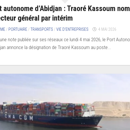
t autonome d’Abidjan : Traoré Kassoum no
ecteur général par intérim
IME
/
PORTUAIRE
/
TRANSPORTS
/
VIE D’ENTREPRISES
4 MAI 2026
une note publiée sur ses réseaux ce lundi 4 mai 2026, le Port Auto
djan annonce la désignation de Traoré Kassoum au poste...