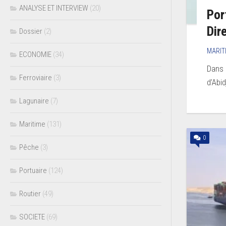
ANALYSE ET INTERVIEW
(20)
Por
Dir
Dossier
(2)
MARIT
ECONOMIE
(34)
Dans 
Ferroviaire
(3)
d’Abi
Lagunaire
(7)
Maritime
(131)
0
Pêche
(3)
Portuaire
(124)
Routier
(49)
SOCIETE
(69)