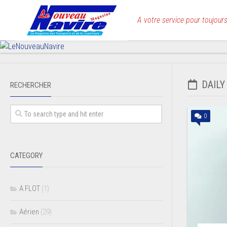
Skip
to
A votre service pour toujours
content
DAILY
RECHERCHER
0
CATEGORY
A FLOT
(1)
Aérien
(29)