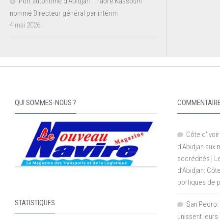
Port autonome d’Abidjan : Traoré Kassoum
nommé Directeur général par intérim
4 mai 2026
QUI SOMMES-NOUS ?
COMMENTAIRE
Côte d'Ivoir
d'Abidjan aux
accrédités | 
d’Abidjan: Côt
portiques de 
STATISTIQUES
San Pedro: 
unissent leurs