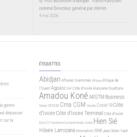
Port autonome d’Abidjan : Traoré Kassoum
nommé Directeur général par intérim
4 mai 2026
ÉTIQUETTES
Abidjan
Affaires maritimes
Afrique de
Afrique
mères
Agpaoc
l'Ouest
Air Côte d'Ivoire
Alassane Ouattara
Amadou Koné
ARSTM
Business
Cma CGM
Côte
du genre
Covid-19
Cacao
CEDEAO
Cocody
d'Ivoire
Côte d'Ivoire Terminal
 faut dépasser
Côte d’Ivoire
Hien Sié
r sur la
Eolis CI
Florentine Guihard-Koidio
Grève
Hilaire Lamizana
ISMI
Innovation
Jean Marc Yacé