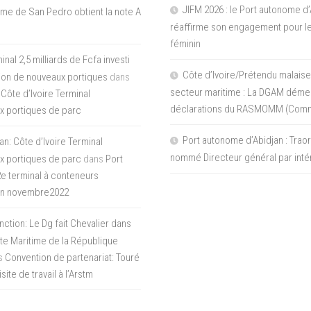
JIFM 2026 : le Port autonome d’
me de San Pedro obtient la note A
réaffirme son engagement pour le
féminin
nal 2,5 milliards de Fcfa investi
Côte d’Ivoire/Prétendu malaise
tion de nouveaux portiques
dans
secteur maritime : La DGAM démen
 Côte d’Ivoire Terminal
déclarations du RASMOMM (Com
x portiques de parc
Port autonome d’Abidjan : Tra
an: Côte d’Ivoire Terminal
nommé Directeur général par inté
x portiques de parc
dans
Port
 2e terminal à conteneurs
en novembre2022
inction: Le Dg fait Chevalier dans
ite Maritime de la République
s
Convention de partenariat: Touré
ite de travail à l’Arstm