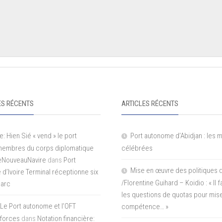
S RÉCENTS
ARTICLES RÉCENTS
e: Hien Sié « vend » le port
Port autonome d’Abidjan : les 
 membres du corps diplomatique
célébrées
LeNouveauNavire
dans
Port
Mise en œuvre des politiques 
e d’Ivoire Terminal réceptionne six
/Florentine Guihard – Koidio : « Il
parc
les questions de quotas pour mise
Le Port autonome et l’OFT
compétence… »
 forces
dans
Notation financière: