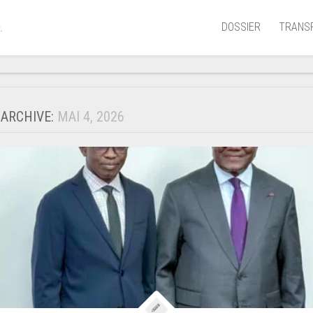
DOSSIER
TRANS
.
Aérien
Mariti
 ARCHIVE:
MAI 4, 2026
Portua
Routie
Ferrov
Laguna