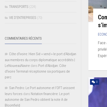
TRANSPORTS
(224)
Com
VIE D’ENTREPRISES
(70)
s’i
ECON
COMMENTAIRES RÉCENTS
Face 
privi
Côte d'Ivoire: Hien Sié « vend » le port d'Abidjan
Espér
aux membres du corps diplomatique accrédités |
LeNouveauNavire
dans
Port d’Abidjan: Côte
d’Ivoire Terminal réceptionne six portiques de
parc
0
San Pedro: Le Port autonome et l’OFT unissent
leurs forces
dans
Notation financière: Le port
autonome de San Pedro obtient la note A de
Bloomfield