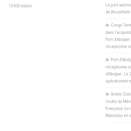
Le port autono
13 403 visites
de Bloomfield
Congo Termi
dans l’acquisi
Port d’Abidjan:
réceptionne si
Port d'Abidj
réceptionne si
d’Abidjan : Le
opérationnel 
Arstm/ Dist
l’ordre du Mér
Française
dan
Mamadou en vis