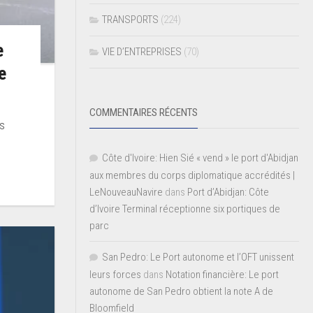
TRANSPORTS
(224)
e
VIE D’ENTREPRISES
(70)
e
COMMENTAIRES RÉCENTS
rs
Côte d'Ivoire: Hien Sié « vend » le port d'Abidjan
aux membres du corps diplomatique accrédités |
LeNouveauNavire
dans
Port d’Abidjan: Côte
d’Ivoire Terminal réceptionne six portiques de
parc
San Pedro: Le Port autonome et l’OFT unissent
leurs forces
dans
Notation financière: Le port
autonome de San Pedro obtient la note A de
Bloomfield