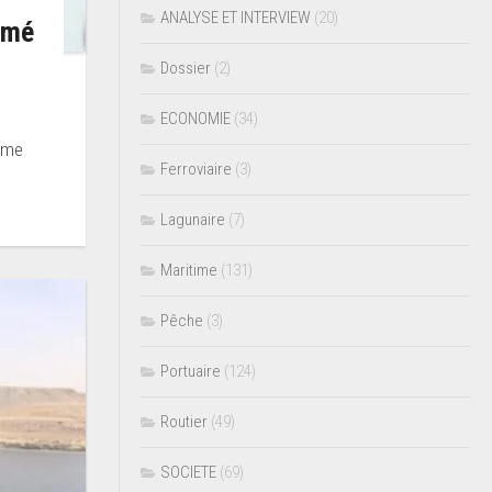
ANALYSE ET INTERVIEW
(20)
mmé
Dossier
(2)
ECONOMIE
(34)
nome
Ferroviaire
(3)
Lagunaire
(7)
Maritime
(131)
Pêche
(3)
Portuaire
(124)
Routier
(49)
SOCIETE
(69)