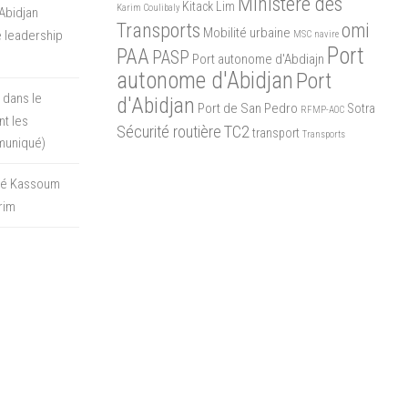
Ministère des
Kitack Lim
Karim Coulibaly
Abidjan
Transports
omi
Mobilité urbaine
 leadership
MSC
navire
Port
PAA
PASP
Port autonome d'Abdiajn
autonome d'Abidjan
Port
 dans le
d'Abidjan
Port de San Pedro
Sotra
RFMP-AOC
t les
Sécurité routière
TC2
transport
Transports
muniqué)
oré Kassoum
rim