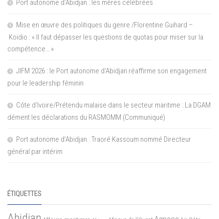
Port autonome d’Abidjan : les mères célébrées
Mise en œuvre des politiques du genre /Florentine Guihard –
Koidio : « Il faut dépasser les questions de quotas pour miser sur la
compétence… »
JIFM 2026 : le Port autonome d’Abidjan réaffirme son engagement
pour le leadership féminin
Côte d’Ivoire/Prétendu malaise dans le secteur maritime : La DGAM
dément les déclarations du RASMOMM (Communiqué)
Port autonome d’Abidjan : Traoré Kassoum nommé Directeur
général par intérim
ÉTIQUETTES
Abidjan