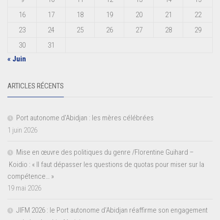
16
17
18
19
20
21
22
23
24
25
26
27
28
29
30
31
« Juin
ARTICLES RÉCENTS
Port autonome d’Abidjan : les mères célébrées
1 juin 2026
Mise en œuvre des politiques du genre /Florentine Guihard –
Koidio : « Il faut dépasser les questions de quotas pour miser sur la
compétence… »
19 mai 2026
JIFM 2026 : le Port autonome d’Abidjan réaffirme son engagement