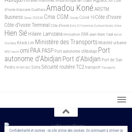
Agpaoc
Affaires maritimes
Afrique de l'Ouest
Air Côte
Afrique
Amadou Koné
ARSTM
d'Ivoire
Alassane Ouattara
Cma CGM
Business
Côte d'Ivoire
Covid-19
Cacao
CEDEAO
Cocody
Côte d'Ivoire Terminal
Côte d’Ivoire
Eolis CI
Florentine Guihard-Koidio
Grève
Hien Sié
Hilaire Lamizana
ISMI
Innovation
Jean Marc Yacé
Karim
Ministère des Transports
Mobilité urbaine
Kitack Lim
Coulibaly
Port
PAA
omi
PASP
Port autonome d'Abdiajn
MSC
navire
autonome d'Abidjan
Port d'Abidjan
Port de San
Sécurité routière
TC2
Pedro
Sotra
transport
RFMP-AOC
Transports
Confidentialité et cookies : ce site utilise des cookies. En continuant à utiliser ce