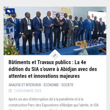
0
Bâtiments et Travaux publics : La 4e
édition du SIA s’ouvre à Abidjan avec des
attentes et innovations majeures
ANALYSE ET INTERVIEW
/
ECONOMIE
/
SOCIETE
12 NOVEMBRE 2024
Après six ans d’interruption dû à la pandémie et à la
construction Parc des Expositions d’Abidjan qui l’abrite, le SIA