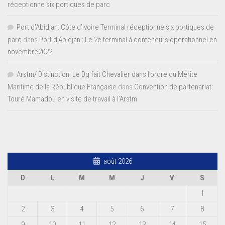
réceptionne six portiques de parc
Port d'Abidjan: Côte d’Ivoire Terminal réceptionne six portiques de
parc
dans
Port d’Abidjan : Le 2e terminal à conteneurs opérationnel en
novembre2022
Arstm/ Distinction: Le Dg fait Chevalier dans l’ordre du Mérite
Maritime de la République Française
dans
Convention de partenariat:
Touré Mamadou en visite de travail à l’Arstm
août 2026
D
L
M
M
J
V
S
1
2
3
4
5
6
7
8
9
10
11
12
13
14
15