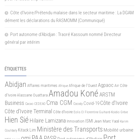
Côte d’Ivoire/Prétendu malaise dans le secteur maritime : La DGAM
dément les déclarations du RASMOMM (Communiqué)
Port autonome d’Abidjan : Traoré Kassoum nommé Directeur
général par intérim
ÉTIQUETTES
Abidjan
Agpaoc
Affaires maritimes
Afrique de l'Ouest
Air Côte
Afrique
Amadou Koné
ARSTM
d'Ivoire
Alassane Ouattara
Cma CGM
Business
Côte d'Ivoire
Covid-19
Cacao
CEDEAO
Cocody
Côte d'Ivoire Terminal
Côte d’Ivoire
Eolis CI
Florentine Guihard-Koidio
Grève
Hien Sié
Hilaire Lamizana
ISMI
Innovation
Jean Marc Yacé
Karim
Ministère des Transports
Mobilité urbaine
Kitack Lim
Coulibaly
Port
PAA
omi
PASP