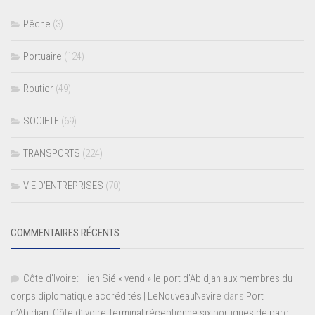
Pêche
(3)
Portuaire
(124)
Routier
(49)
SOCIETE
(69)
TRANSPORTS
(224)
VIE D’ENTREPRISES
(70)
COMMENTAIRES RÉCENTS
Côte d'Ivoire: Hien Sié « vend » le port d'Abidjan aux membres du
corps diplomatique accrédités | LeNouveauNavire
dans
Port
d’Abidjan: Côte d’Ivoire Terminal réceptionne six portiques de parc