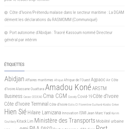
Côte d’Ivoire/Prétendu malaise dans le secteur maritime : La DGAM
dément les déclarations du RASMOMM (Communiqué)
Port autonome d’Abidjan : Traoré Kassoum nommé Directeur
général par intérim
ÉTIQUETTES
Abidjan
Agpaoc
Affaires maritimes
Afrique de l'Ouest
Air Côte
Afrique
Amadou Koné
ARSTM
d'Ivoire
Alassane Ouattara
Cma CGM
Business
Côte d'Ivoire
Covid-19
Cacao
CEDEAO
Cocody
Côte d'Ivoire Terminal
Côte d’Ivoire
Eolis CI
Florentine Guihard-Koidio
Grève
Hien Sié
Hilaire Lamizana
ISMI
Innovation
Jean Marc Yacé
Karim
Ministère des Transports
Mobilité urbaine
Kitack Lim
Coulibaly
Port
PAA
omi