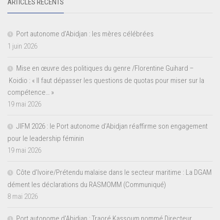
ARTICLES RÉCENTS
Port autonome d’Abidjan : les mères célébrées
1 juin 2026
Mise en œuvre des politiques du genre /Florentine Guihard –
Koidio : « Il faut dépasser les questions de quotas pour miser sur la
compétence… »
19 mai 2026
JIFM 2026 : le Port autonome d’Abidjan réaffirme son engagement
pour le leadership féminin
19 mai 2026
Côte d’Ivoire/Prétendu malaise dans le secteur maritime : La DGAM
dément les déclarations du RASMOMM (Communiqué)
8 mai 2026
Port autonome d’Abidjan : Traoré Kassoum nommé Directeur