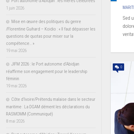
Port autonome d’Abidjan : les mères célébrées
MARIT
1 juin 2026
Sed u
Mise en œuvre des politiques du genre
dolor
/Florentine Guihard – Koidio : « Il faut dépasser les
veritat
questions de quotas pour miser sur la
compétence… »
19 mai 2026
JIFM 2026 : le Port autonome d’Abidjan
0
réaffirme son engagement pour le leadership
féminin
19 mai 2026
Côte d’Ivoire/Prétendu malaise dans le secteur
maritime : La DGAM dément les déclarations du
RASMOMM (Communiqué)
8 mai 2026