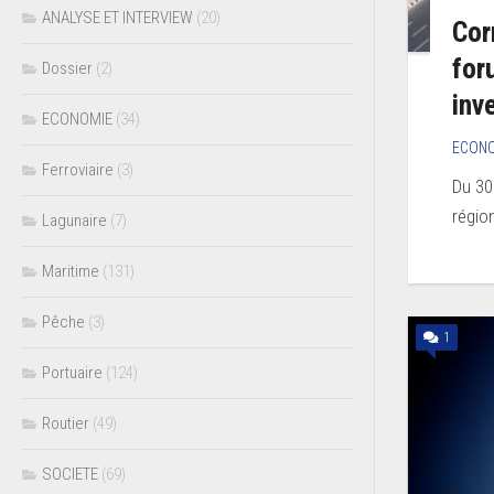
ANALYSE ET INTERVIEW
(20)
Cor
for
Dossier
(2)
inv
ECONOMIE
(34)
ECON
Ferroviaire
(3)
Du 30
régio
Lagunaire
(7)
Maritime
(131)
Pêche
(3)
1
Portuaire
(124)
Routier
(49)
SOCIETE
(69)