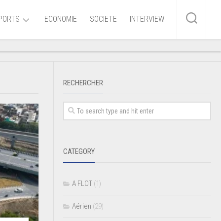
PORTS
ECONOMIE
SOCIETE
INTERVIEW
me
RECHERCHER
ire
r
iaire
CATEGORY
ire
A FLOT
(1)
Aérien
(29)