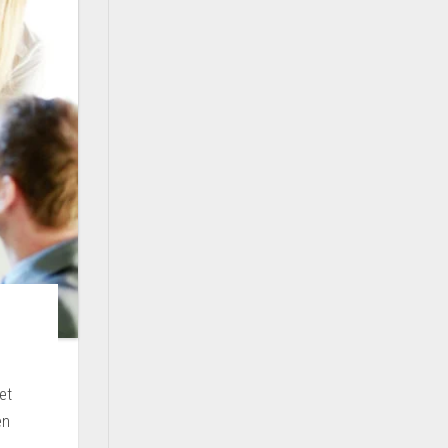
et
en