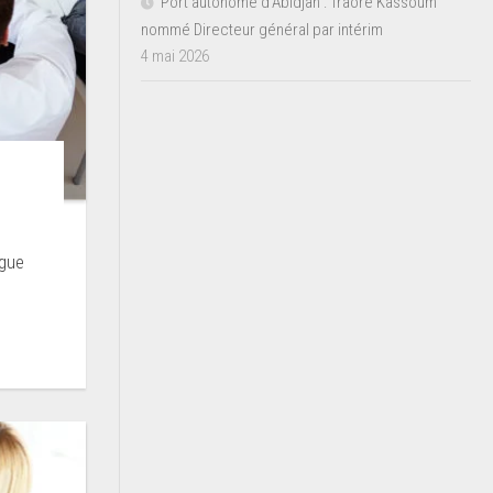
Port autonome d’Abidjan : Traoré Kassoum
nommé Directeur général par intérim
4 mai 2026
ngue