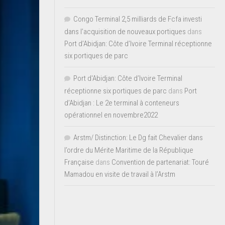
Congo Terminal 2,5 milliards de Fcfa investi
dans l’acquisition de nouveaux portiques
dans
Port d’Abidjan: Côte d’Ivoire Terminal réceptionne
six portiques de parc
Port d'Abidjan: Côte d’Ivoire Terminal
réceptionne six portiques de parc
dans
Port
d’Abidjan : Le 2e terminal à conteneurs
opérationnel en novembre2022
Arstm/ Distinction: Le Dg fait Chevalier dans
l’ordre du Mérite Maritime de la République
Française
dans
Convention de partenariat: Touré
Mamadou en visite de travail à l’Arstm