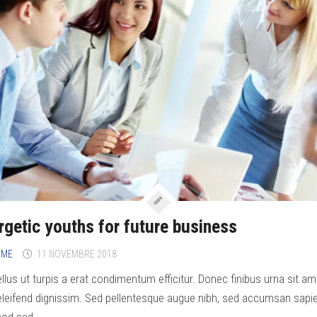
rgetic youths for future business
IME
11 NOVEMBRE 2018
llus ut turpis a erat condimentum efficitur. Donec finibus urna sit am
eleifend dignissim. Sed pellentesque augue nibh, sed accumsan sapi
od sed....