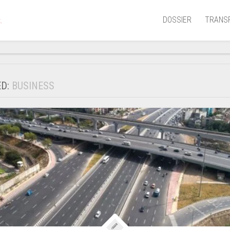
DOSSIER
TRANS
.
Aérien
Mariti
ED:
BUSINESS
Portua
Routie
Ferrov
Laguna