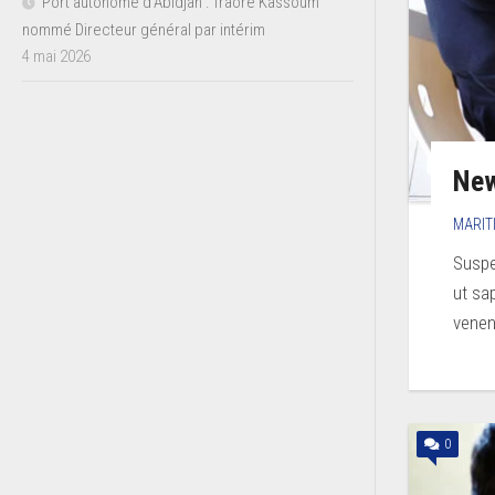
Port autonome d’Abidjan : Traoré Kassoum
nommé Directeur général par intérim
4 mai 2026
New
MARIT
Suspen
ut sap
venena
0