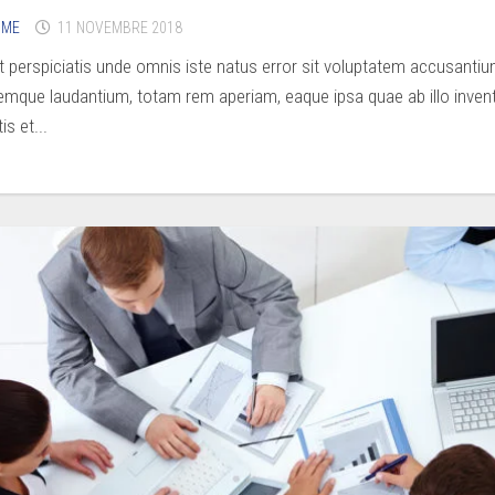
IME
11 NOVEMBRE 2018
t perspiciatis unde omnis iste natus error sit voluptatem accusanti
emque laudantium, totam rem aperiam, eaque ipsa quae ab illo inven
is et...