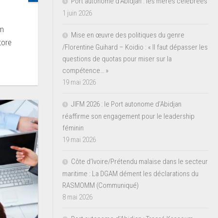
Port autonome d’Abidjan : les mères célébrées
1 juin 2026
um
Mise en œuvre des politiques du genre
tore
/Florentine Guihard – Koidio : « Il faut dépasser les
questions de quotas pour miser sur la
compétence… »
19 mai 2026
JIFM 2026 : le Port autonome d’Abidjan
réaffirme son engagement pour le leadership
féminin
19 mai 2026
Côte d’Ivoire/Prétendu malaise dans le secteur
maritime : La DGAM dément les déclarations du
RASMOMM (Communiqué)
8 mai 2026