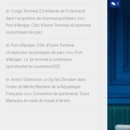
0
Congo Terminal 2,5 milliards de Fcfa investi
dans l’acquisition de nouveaux portiques
dans
Port d’Abidjan: Côte d’Ivoire Terminal réceptionne
six portiques de parc
Port d'Abidjan: Côte d’Ivoire Terminal
réceptionne six portiques de parc
dans
Port
d’Abidjan : Le 2e terminal à conteneurs
opérationnel en novembre2022
Arstm/ Distinction: Le Dg fait Chevalier dans
l’ordre du Mérite Maritime de la République
Française
dans
Convention de partenariat: Touré
Mamadou en visite de travail à l’Arstm