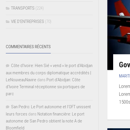
TRANSPORTS
(224)
VIE D’ENTREPRISES
(70)
COMMENTAIRES RÉCENTS
Gov
Côte d'Ivoire: Hien Sié « vend » le port d'Abidjan
aux membres du corps diplomatique accrédités |
MARIT
LeNouveauNavire
dans
Port d’Abidjan: Côte
Lorem
d’Ivoire Terminal réceptionne six portiques de
parc
Lorem
1500s,
San Pedro: Le Port autonome et l’OFT unissent
leurs forces
dans
Notation financière: Le port
autonome de San Pedro obtient la note A de
Bloomfield