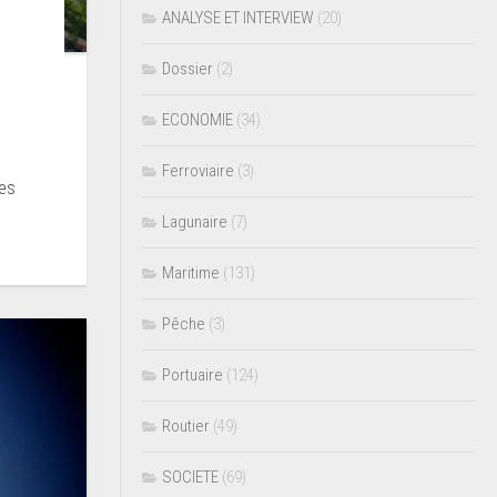
ANALYSE ET INTERVIEW
(20)
Dossier
(2)
ECONOMIE
(34)
Ferroviaire
(3)
ues
Lagunaire
(7)
Maritime
(131)
Pêche
(3)
Portuaire
(124)
Routier
(49)
SOCIETE
(69)