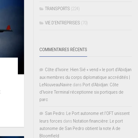
TRANSPORTS
(224)
VIE D’ENTREPRISES
(70)
COMMENTAIRES RÉCENTS
Côte d'Ivoire: Hien Sié « vend » le port d'Abidjan
aux membres du corps diplomatique accrédités |
LeNouveauNavire
dans
Port d’Abidjan: Côte
.
d’Ivoire Terminal réceptionne six portiques de
parc
San Pedro: Le Port autonome et l’OFT unissent
leurs forces
dans
Notation financière: Le port
autonome de San Pedro obtient la note A de
Bloomfield