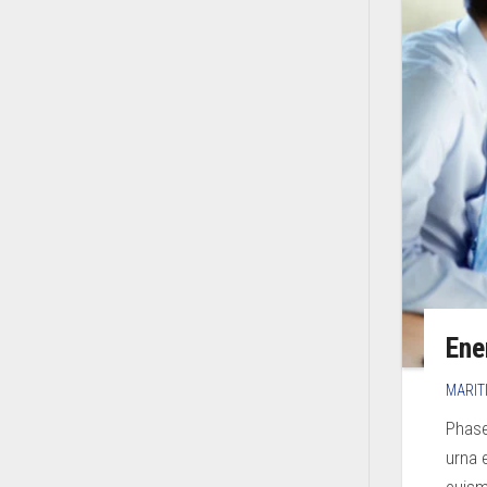
Ene
MARIT
Phase
urna 
euism