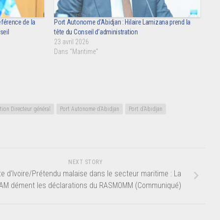
éférence de la
Port Autonome d’Abidjan : Hilaire Lamizana prend la
seil
tête du Conseil d’administration
23 avril 2026
Dans "Maritime"
ion Directeur général
Port Autonome d’Abidjan
Port d’Abidjan
NEXT STORY
e d’Ivoire/Prétendu malaise dans le secteur maritime : La
AM dément les déclarations du RASMOMM (Communiqué)