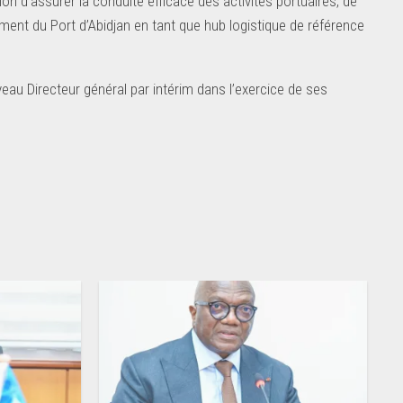
on d’assurer la conduite efficace des activités portuaires, de
ent du Port d’Abidjan en tant que hub logistique de référence
veau Directeur général par intérim dans l’exercice de ses