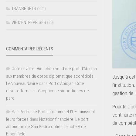
TRANSPORTS
(224)
VIE D’ENTREPRISES
(70)
COMMENTAIRES RÉCENTS
Côte d'Ivoire: Hien Sié « vend » le port d'Abidjan
aux membres du corps diplomatique accrédités |
Jusqu’à cet
LeNouveauNavire
dans
Port d’Abidjan: Côte
l’institutio
d’Ivoire Terminal réceptionne six portiques de
gestion de l
parc
Pour le Cons
San Pedro: Le Port autonome et l’OFT unissent
continuité 
leurs forces
dans
Notation financière: Le port
de compétit
autonome de San Pedro obtient la note A de
Bloomfield