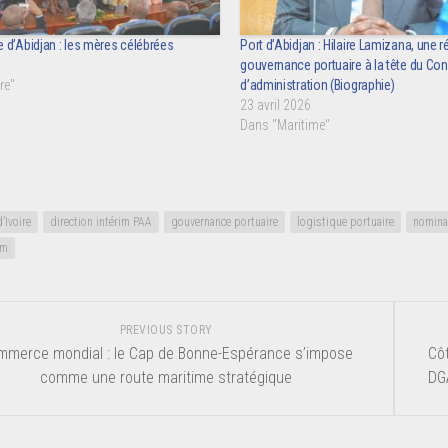
 d’Abidjan : les mères célébrées
Port d’Abidjan : Hilaire Lamizana, une r
gouvernance portuaire à la tête du Con
re"
d’administration (Biographie)
23 avril 2026
Dans "Maritime"
’Ivoire
direction intérim PAA
gouvernance portuaire
logistique portuaire
nominat
um
PREVIOUS STORY
mmerce mondial : le Cap de Bonne-Espérance s’impose
Côt
comme une route maritime stratégique
DG