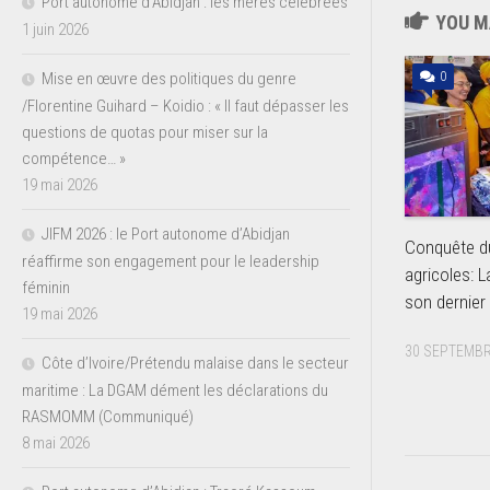
Port autonome d’Abidjan : les mères célébrées
YOU MA
1 juin 2026
0
Mise en œuvre des politiques du genre
/Florentine Guihard – Koidio : « Il faut dépasser les
questions de quotas pour miser sur la
compétence… »
19 mai 2026
JIFM 2026 : le Port autonome d’Abidjan
Conquête d
réaffirme son engagement pour le leadership
agricoles: L
féminin
son dernier
19 mai 2026
30 SEPTEMBR
Côte d’Ivoire/Prétendu malaise dans le secteur
maritime : La DGAM dément les déclarations du
RASMOMM (Communiqué)
8 mai 2026