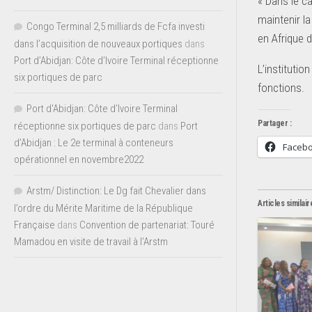
« Dans le ca
maintenir l
Congo Terminal 2,5 milliards de Fcfa investi
en Afrique d
dans l’acquisition de nouveaux portiques
dans
Port d’Abidjan: Côte d’Ivoire Terminal réceptionne
L’institutio
six portiques de parc
fonctions.
Port d'Abidjan: Côte d’Ivoire Terminal
Partager :
réceptionne six portiques de parc
dans
Port
d’Abidjan : Le 2e terminal à conteneurs
Faceb
opérationnel en novembre2022
Arstm/ Distinction: Le Dg fait Chevalier dans
Articles similair
l’ordre du Mérite Maritime de la République
Française
dans
Convention de partenariat: Touré
Mamadou en visite de travail à l’Arstm