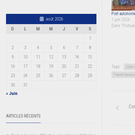
Port autonome
août 2026
1 juin 2026
Dans "Portuai
D
L
M
M
J
V
S
1
2
3
4
5
6
7
8
9
10
11
12
13
14
15
16
17
18
19
20
21
22
Tags:
Côte d
Traoré Kasso
23
24
25
26
27
28
29
30
31
« Juin
Co
ARTICLES RÉCENTS