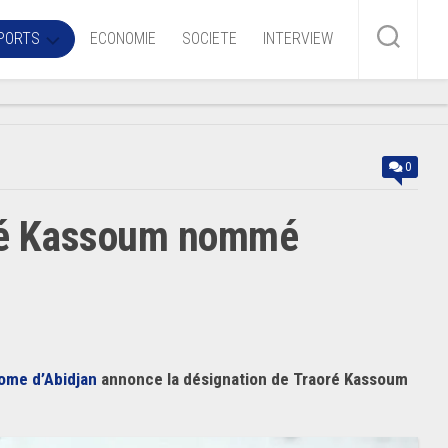
PORTS
ECONOMIE
SOCIETE
INTERVIEW
me
0
ire
oré Kassoum nommé
r
iaire
ire
ome d’Abidjan
annonce la désignation de Traoré Kassoum