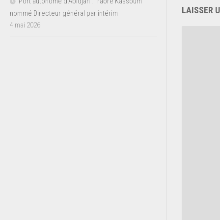
Port autonome d’Abidjan : Traoré Kassoum
LAISSER 
nommé Directeur général par intérim
4 mai 2026