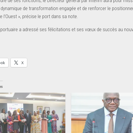
dre de ses fonctions, le Directeur général par intérim aura pour missi
a dynamique de transformation engagée et de renforcer le positionnem
e l’Ouest », précise le port dans sa note.
n portuaire a adressé ses félicitations et ses vœux de succès au nou
ook
X
es