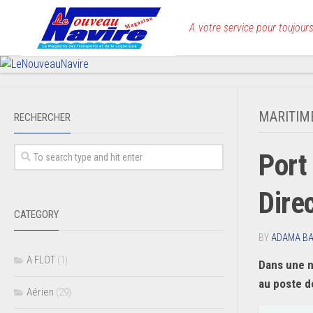
Skip
to
A votre service pour toujours
content
MARITIM
RECHERCHER
Port
Dire
CATEGORY
BY
ADAMA B
A FLOT
(1)
Dans une n
au poste de
Aérien
(29)