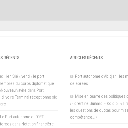
S RÉCENTS
ARTICLES RÉCENTS
e: Hien Sié « vend » le port
Port autonome d’Abidjan : les 
 membres du corps diplomatique
célébrées
LeNouveauNavire
dans
Port
Mise en œuvre des politiques 
e d’Ivoire Terminal réceptionne six
/Florentine Guihard – Koidio : « Il
parc
les questions de quotas pour mise
Le Port autonome et l’OFT
compétence… »
 forces
dans
Notation financière: