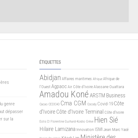
ÉTIQUETTES
Abidjan
Affaires maritimes
Afrique de
Afrique
mères
Agpaoc
l'Ouest
Air Côte d'Ivoire
Alassane Ouattara
Amadou Koné
ARSTM
Business
Cma CGM
Côte
du genre
Covid-19
Cacao
CEDEAO
Cocody
d'Ivoire
Côte d'Ivoire Terminal
 faut dépasser
Côte d’Ivoire
Hien Sié
r sur la
Eolis CI
Florentine Guihard-Koidio
Grève
Hilaire Lamizana
ISMI
Innovation
Jean Marc Yacé
Ministère des
Kitack Lim