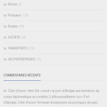
Pêche
(3)
Portuaire
(124)
Routier
(49)
SOCIETE
(69)
TRANSPORTS
(224)
VIE D’ENTREPRISES
(70)
COMMENTAIRES RÉCENTS
Côte d'Ivoire: Hien Sié « vend » le port d'Abidjan aux membres du
corps diplomatique accrédités | LeNouveauNavire
dans
Port
d’Abidjan: Côte d’Ivoire Terminal réceptionne six portiques de parc