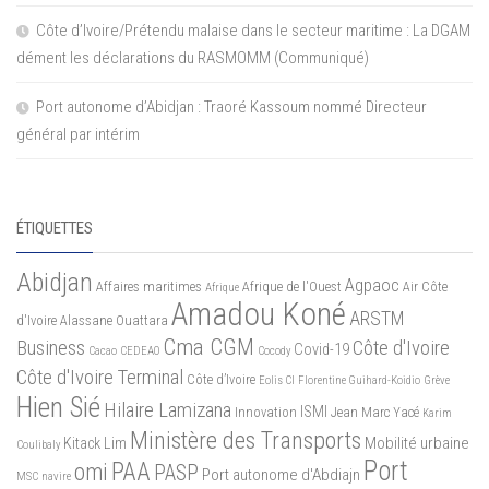
Côte d’Ivoire/Prétendu malaise dans le secteur maritime : La DGAM
dément les déclarations du RASMOMM (Communiqué)
Port autonome d’Abidjan : Traoré Kassoum nommé Directeur
général par intérim
ÉTIQUETTES
Abidjan
Agpaoc
Affaires maritimes
Afrique de l'Ouest
Air Côte
Afrique
Amadou Koné
ARSTM
d'Ivoire
Alassane Ouattara
Cma CGM
Business
Côte d'Ivoire
Covid-19
Cacao
CEDEAO
Cocody
Côte d'Ivoire Terminal
Côte d’Ivoire
Eolis CI
Florentine Guihard-Koidio
Grève
Hien Sié
Hilaire Lamizana
ISMI
Innovation
Jean Marc Yacé
Karim
Ministère des Transports
Mobilité urbaine
Kitack Lim
Coulibaly
Port
PAA
omi
PASP
Port autonome d'Abdiajn
MSC
navire