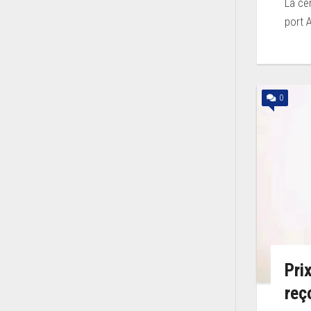
La cé
port 
0
Pri
reç