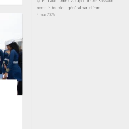
Port autonome d’Abidjan : Traoré Kassoum
nommé Directeur général par intérim
4 mai 2026