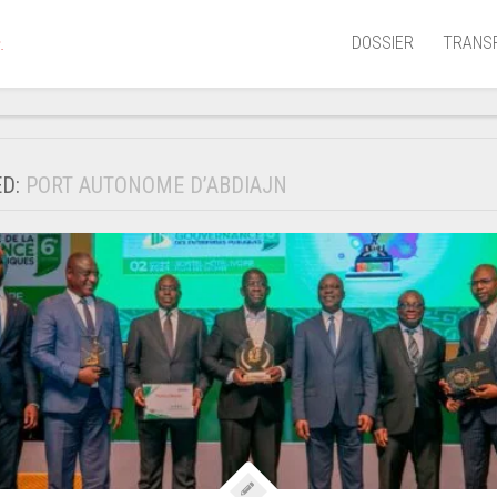
DOSSIER
TRANS
.
Aérien
Mariti
ED:
PORT AUTONOME D’ABDIAJN
Portua
Routie
Ferrov
Laguna