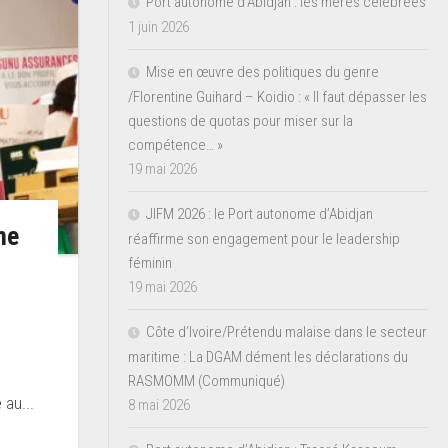
Port autonome d’Abidjan : les mères célébrées
1 juin 2026
Mise en œuvre des politiques du genre
/Florentine Guihard – Koidio : « Il faut dépasser les
questions de quotas pour miser sur la
compétence… »
19 mai 2026
JIFM 2026 : le Port autonome d’Abidjan
me
réaffirme son engagement pour le leadership
féminin
19 mai 2026
Côte d’Ivoire/Prétendu malaise dans le secteur
maritime : La DGAM dément les déclarations du
RASMOMM (Communiqué)
 au...
8 mai 2026