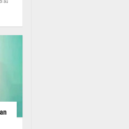
di au
jan