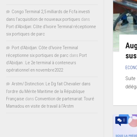
Congo Terminal 2,5 milliards de Fcfa investi
dans l’acquisition de nouveaux portiques
dans
Port d’Abidjan: Côte d’Ivoire Terminal réceptionne
six portiques de parc
Aug
Port d'Abidjan: Côte d’Ivoire Terminal
sus
réceptionne six portiques de parc
dans
Port
d’Abidjan : Le 2e terminal à conteneurs
ECON
opérationnel en novembre2022
Suite
Arstm/ Distinction: Le Dg fait Chevalier dans
délég
l’ordre du Mérite Maritime de la République
Française
dans
Convention de partenariat: Touré
Mamadou en visite de travail à l’Arstm
0