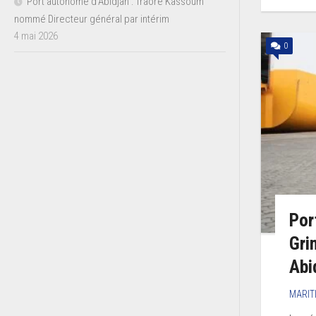
Port autonome d’Abidjan : Traoré Kassoum
nommé Directeur général par intérim
4 mai 2026
0
Por
Gri
Abi
MARIT