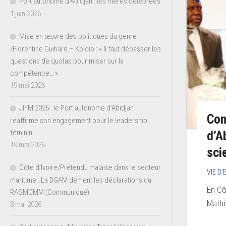
Port autonome d’Abidjan : les mères célébrées
1 juin 2026
Mise en œuvre des politiques du genre
/Florentine Guihard – Koidio : « Il faut dépasser les
questions de quotas pour miser sur la
compétence… »
19 mai 2026
JIFM 2026 : le Port autonome d’Abidjan
Con
réaffirme son engagement pour le leadership
d’A
féminin
19 mai 2026
sci
Côte d’Ivoire/Prétendu malaise dans le secteur
VIE D
maritime : La DGAM dément les déclarations du
En Cô
RASMOMM (Communiqué)
Mathé
8 mai 2026