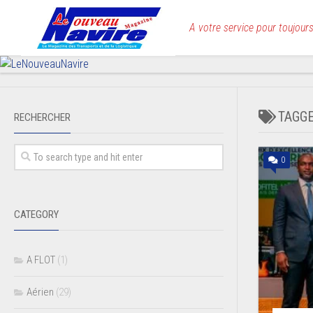
Skip
to
A votre service pour toujours
content
TAGG
RECHERCHER
0
CATEGORY
A FLOT
(1)
Aérien
(29)