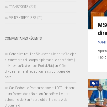
TRANSPORTS
(224)
VIE D’ENTREPRISES
(70)
MSC
dir
COMMENTAIRES RÉCENTS
MARIT
Après
Côte d'Ivoire: Hien Sié « vend » le port d'Abidjan
Fabio
aux membres du corps diplomatique accrédités |
LeNouveauNavire
dans
Port d’Abidjan: Côte
d’Ivoire Terminal réceptionne six portiques de
parc
0
San Pedro: Le Port autonome et l’OFT unissent
leurs forces
dans
Notation financière: Le port
autonome de San Pedro obtient la note A de
Bloomfield