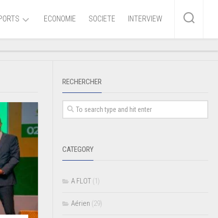
PORTS
ECONOMIE
SOCIETE
INTERVIEW
me
RECHERCHER
ire
r
iaire
CATEGORY
ire
A FLOT
(1)
Aérien
(29)