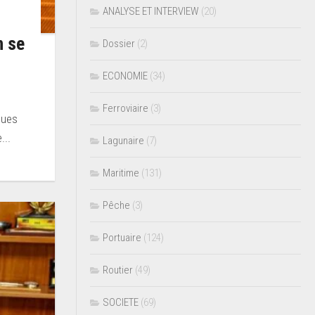
ANALYSE ET INTERVIEW
(20)
n se
Dossier
(2)
ECONOMIE
(34)
Ferroviaire
(3)
ques
...
Lagunaire
(7)
Maritime
(131)
Pêche
(3)
Portuaire
(124)
Routier
(49)
SOCIETE
(69)