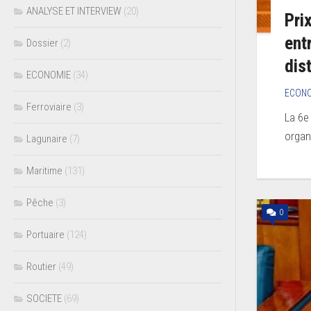
ANALYSE ET INTERVIEW
(20)
Pri
ent
Dossier
(2)
dis
ECONOMIE
(34)
ECON
Ferroviaire
(3)
La 6e
organi
Lagunaire
(7)
Maritime
(131)
Pêche
(3)
0
Portuaire
(124)
Routier
(49)
SOCIETE
(69)