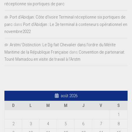
réceptionne six portiques de parc
Port d'Abidjan: Côte d’Ivoire Terminal réceptionne six portiques de
parc
dans
Port d’Abidjan : Le 2e terminal à conteneurs opérationnel en
novembre2022
Arstm/ Distinction: Le Dg fait Chevalier dans l’ordre du Mérite
Maritime de la République Française
dans
Convention de partenariat:
Touré Mamadou en visite de travail à l’Arstm
août 2026
D
L
M
M
J
V
S
1
2
3
4
5
6
7
8