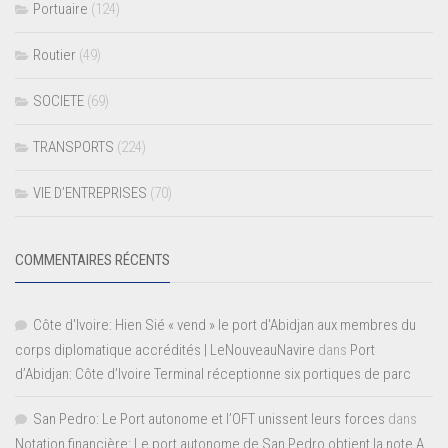
Portuaire
(124)
Routier
(49)
SOCIETE
(69)
TRANSPORTS
(224)
VIE D’ENTREPRISES
(70)
COMMENTAIRES RÉCENTS
Côte d'Ivoire: Hien Sié « vend » le port d'Abidjan aux membres du
corps diplomatique accrédités | LeNouveauNavire
dans
Port
d’Abidjan: Côte d’Ivoire Terminal réceptionne six portiques de parc
San Pedro: Le Port autonome et l’OFT unissent leurs forces
dans
Notation financière: Le port autonome de San Pedro obtient la note A