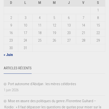
D
L
M
M
J
V
S
1
2
3
4
5
6
7
8
9
10
11
12
13
14
15
16
17
18
19
20
21
22
23
24
25
26
27
28
29
30
31
« Juin
ARTICLES RÉCENTS
Port autonome d’Abidjan : les mères célébrées
1 juin 2026
Mise en œuvre des politiques du genre /Florentine Guihard –
Koidio : « Il faut dépasser les questions de quotas pour miser sur la