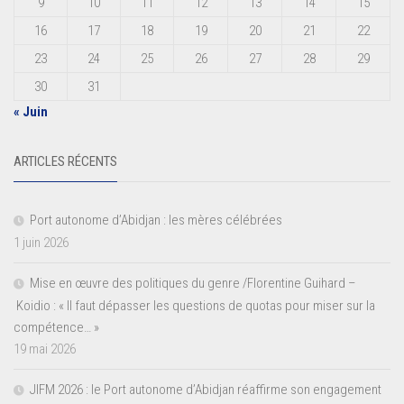
9
10
11
12
13
14
15
16
17
18
19
20
21
22
23
24
25
26
27
28
29
30
31
« Juin
ARTICLES RÉCENTS
Port autonome d’Abidjan : les mères célébrées
1 juin 2026
Mise en œuvre des politiques du genre /Florentine Guihard –
Koidio : « Il faut dépasser les questions de quotas pour miser sur la
compétence… »
19 mai 2026
JIFM 2026 : le Port autonome d’Abidjan réaffirme son engagement