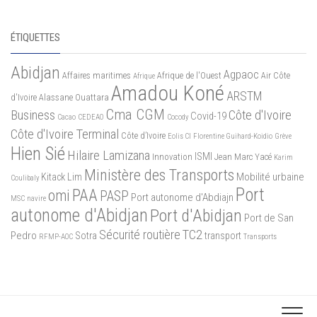
ÉTIQUETTES
Abidjan
Agpaoc
Affaires maritimes
Afrique de l'Ouest
Air Côte
Afrique
Amadou Koné
ARSTM
d'Ivoire
Alassane Ouattara
Cma CGM
Business
Côte d'Ivoire
Covid-19
Cacao
CEDEAO
Cocody
Côte d'Ivoire Terminal
Côte d’Ivoire
Eolis CI
Florentine Guihard-Koidio
Grève
Hien Sié
Hilaire Lamizana
ISMI
Innovation
Jean Marc Yacé
Karim
Ministère des Transports
Mobilité urbaine
Kitack Lim
Coulibaly
Port
PAA
omi
PASP
Port autonome d'Abdiajn
MSC
navire
autonome d'Abidjan
Port d'Abidjan
Port de San
Sécurité routière
TC2
Pedro
Sotra
transport
RFMP-AOC
Transports