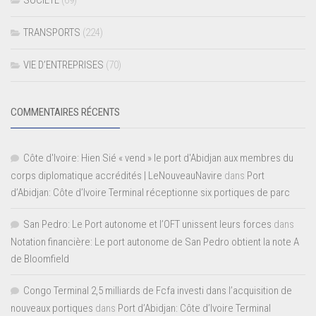
SOCIETE
(69)
TRANSPORTS
(224)
VIE D’ENTREPRISES
(70)
COMMENTAIRES RÉCENTS
Côte d'Ivoire: Hien Sié « vend » le port d'Abidjan aux membres du
corps diplomatique accrédités | LeNouveauNavire
dans
Port
d’Abidjan: Côte d’Ivoire Terminal réceptionne six portiques de parc
San Pedro: Le Port autonome et l’OFT unissent leurs forces
dans
Notation financière: Le port autonome de San Pedro obtient la note A
de Bloomfield
Congo Terminal 2,5 milliards de Fcfa investi dans l’acquisition de
nouveaux portiques
dans
Port d’Abidjan: Côte d’Ivoire Terminal