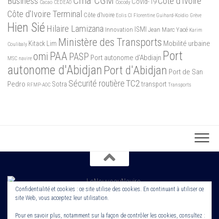
Cma CGM
Business
Côte d'Ivoire
Covid-19
Cacao
CEDEAO
Cocody
Côte d'Ivoire Terminal
Côte d’Ivoire
Eolis CI
Florentine Guihard-Koidio
Grève
Hien Sié
Hilaire Lamizana
ISMI
Innovation
Jean Marc Yacé
Karim
Ministère des Transports
Mobilité urbaine
Kitack Lim
Coulibaly
Port
PAA
omi
PASP
Port autonome d'Abdiajn
MSC
navire
autonome d'Abidjan
Port d'Abidjan
Port de San
Sécurité routière
TC2
Pedro
Sotra
transport
RFMP-AOC
Transports
Confidentialité et cookies : ce site utilise des cookies. En continuant à utiliser ce
site Web, vous acceptez leur utilisation.
Copyright 2022. Le Nouveau Navire. Tout droit Réservé. Edité par
Cornerstone ROS
Pour en savoir plus, notamment sur la façon de contrôler les cookies, consultez :