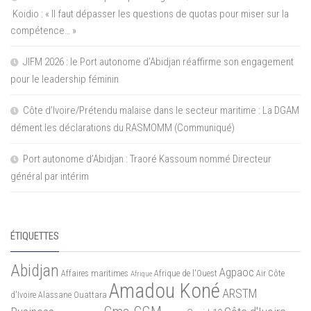
Koidio : « Il faut dépasser les questions de quotas pour miser sur la
compétence… »
JIFM 2026 : le Port autonome d’Abidjan réaffirme son engagement
pour le leadership féminin
Côte d’Ivoire/Prétendu malaise dans le secteur maritime : La DGAM
dément les déclarations du RASMOMM (Communiqué)
Port autonome d’Abidjan : Traoré Kassoum nommé Directeur
général par intérim
ÉTIQUETTES
Abidjan
Agpaoc
Affaires maritimes
Afrique de l'Ouest
Air Côte
Afrique
Amadou Koné
ARSTM
d'Ivoire
Alassane Ouattara