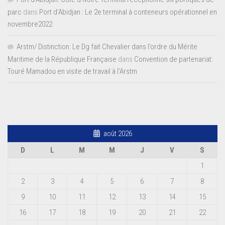
parc
dans
Port d’Abidjan : Le 2e terminal à conteneurs opérationnel en
novembre2022
Arstm/ Distinction: Le Dg fait Chevalier dans l’ordre du Mérite
Maritime de la République Française
dans
Convention de partenariat:
Touré Mamadou en visite de travail à l’Arstm
août 2026
D
L
M
M
J
V
S
1
2
3
4
5
6
7
8
9
10
11
12
13
14
15
16
17
18
19
20
21
22