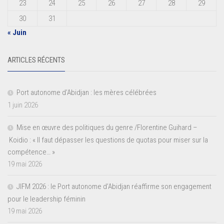
23
24
25
26
27
28
29
30
31
« Juin
ARTICLES RÉCENTS
Port autonome d’Abidjan : les mères célébrées
1 juin 2026
Mise en œuvre des politiques du genre /Florentine Guihard –
Koidio : « Il faut dépasser les questions de quotas pour miser sur la
compétence… »
19 mai 2026
JIFM 2026 : le Port autonome d’Abidjan réaffirme son engagement
pour le leadership féminin
19 mai 2026