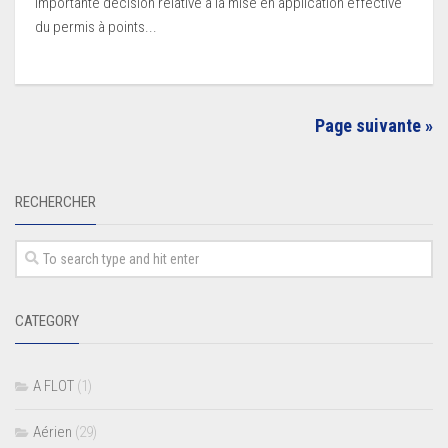
importante décision relative à la mise en application effective
du permis à points...
Page suivante »
RECHERCHER
CATEGORY
A FLOT
(1)
Aérien
(29)