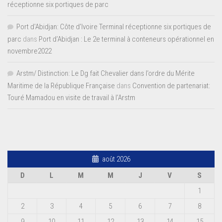
réceptionne six portiques de parc
Port d'Abidjan: Côte d’Ivoire Terminal réceptionne six portiques de
parc
dans
Port d’Abidjan : Le 2e terminal à conteneurs opérationnel en
novembre2022
Arstm/ Distinction: Le Dg fait Chevalier dans l’ordre du Mérite
Maritime de la République Française
dans
Convention de partenariat:
Touré Mamadou en visite de travail à l’Arstm
août 2026
D
L
M
M
J
V
S
1
2
3
4
5
6
7
8
9
10
11
12
13
14
15