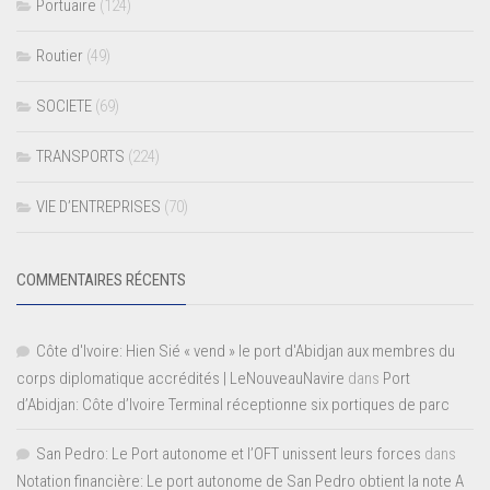
Portuaire
(124)
Routier
(49)
SOCIETE
(69)
TRANSPORTS
(224)
VIE D’ENTREPRISES
(70)
COMMENTAIRES RÉCENTS
Côte d'Ivoire: Hien Sié « vend » le port d'Abidjan aux membres du
corps diplomatique accrédités | LeNouveauNavire
dans
Port
d’Abidjan: Côte d’Ivoire Terminal réceptionne six portiques de parc
San Pedro: Le Port autonome et l’OFT unissent leurs forces
dans
Notation financière: Le port autonome de San Pedro obtient la note A