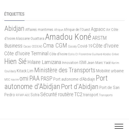
ÉTIQUETTES
Abidjan
Agpaoc
Affaires maritimes
Afrique de l'Ouest
Air Côte
Afrique
Amadou Koné
ARSTM
d'Ivoire
Alassane Ouattara
Cma CGM
Business
Côte d'Ivoire
Covid-19
Cacao
CEDEAO
Cocody
Côte d'Ivoire Terminal
Côte d’Ivoire
Eolis CI
Florentine Guihard-Koidio
Grève
Hien Sié
Hilaire Lamizana
ISMI
Innovation
Jean Marc Yacé
Karim
Ministère des Transports
Mobilité urbaine
Kitack Lim
Coulibaly
Port
PAA
omi
PASP
Port autonome d'Abdiajn
MSC
navire
autonome d'Abidjan
Port d'Abidjan
Port de San
Sécurité routière
TC2
Pedro
Sotra
transport
RFMP-AOC
Transports