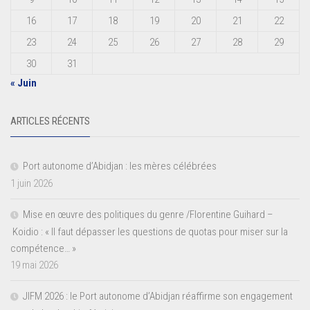
16
17
18
19
20
21
22
23
24
25
26
27
28
29
30
31
« Juin
ARTICLES RÉCENTS
Port autonome d’Abidjan : les mères célébrées
1 juin 2026
Mise en œuvre des politiques du genre /Florentine Guihard –
Koidio : « Il faut dépasser les questions de quotas pour miser sur la
compétence… »
19 mai 2026
JIFM 2026 : le Port autonome d’Abidjan réaffirme son engagement