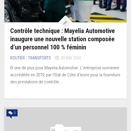
Contrôle technique : Mayelia Automotive
inaugure une nouvelle station composée
d’un personnel 100 % féminin
ROUTIER
/
TRANSPORTS
30 MAI 2024
Et une de plus pour Mayelia Automotive. L’entreprise ivoirienne
accréditée en 2019, par l’Etat de Côte d’Ivoire pour la fourniture
des prestations de contrôle...
0