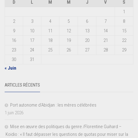
D
L
M
M
J
V
S
1
2
3
4
5
6
7
8
9
10
11
12
13
14
15
16
17
18
19
20
21
22
23
24
25
26
27
28
29
30
31
« Juin
ARTICLES RÉCENTS
Port autonome d’Abidjan : les mères célébrées
1 juin 2026
Mise en œuvre des politiques du genre /Florentine Guihard –
Koidio : « Il faut dépasser les questions de quotas pour miser sur la