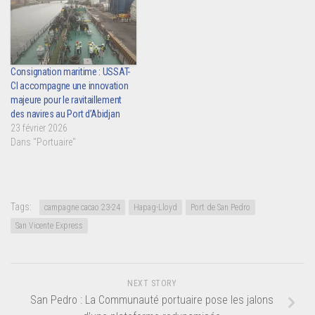
Consignation maritime : USSAT-
CI accompagne une innovation
majeure pour le ravitaillement
des navires au Port d’Abidjan
23 février 2026
Dans "Portuaire"
Tags:
campagne cacao 23-24
Hapag-Lloyd
Port de San Pedro
San Vicente Express
NEXT STORY
San Pedro : La Communauté portuaire pose les jalons