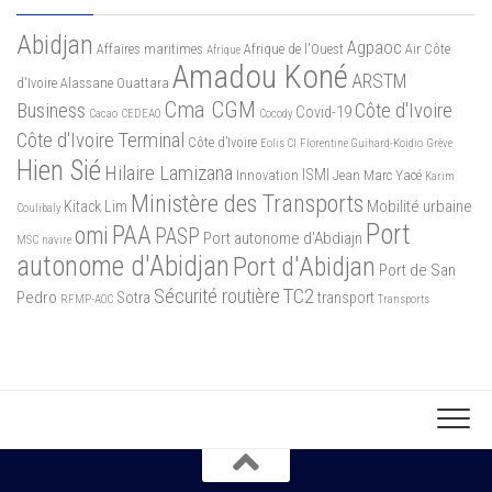
Abidjan
Agpaoc
Affaires maritimes
Afrique de l'Ouest
Air Côte
Afrique
Amadou Koné
ARSTM
d'Ivoire
Alassane Ouattara
Cma CGM
Business
Côte d'Ivoire
Covid-19
Cacao
CEDEAO
Cocody
Côte d'Ivoire Terminal
Côte d’Ivoire
Eolis CI
Florentine Guihard-Koidio
Grève
Hien Sié
Hilaire Lamizana
ISMI
Innovation
Jean Marc Yacé
Karim
Ministère des Transports
Mobilité urbaine
Kitack Lim
Coulibaly
Port
PAA
omi
PASP
Port autonome d'Abdiajn
MSC
navire
autonome d'Abidjan
Port d'Abidjan
Port de San
Sécurité routière
TC2
Pedro
Sotra
transport
RFMP-AOC
Transports