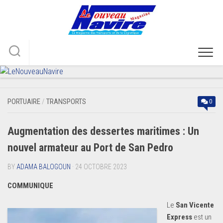
Skip
to
content
PORTUAIRE
/
TRANSPORTS
0
Augmentation des dessertes maritimes : Un
nouvel armateur au Port de San Pedro
BY
ADAMA BALOGOUN
· 24 OCTOBRE 2023
COMMUNIQUE
Le
San Vicente
Express
est un