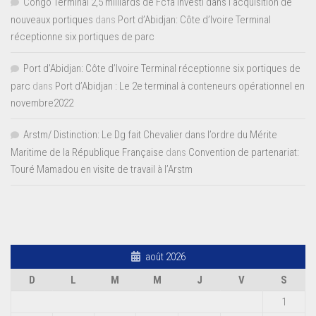
Congo Terminal 2,5 milliards de Fcfa investi dans l’acquisition de
nouveaux portiques
dans
Port d’Abidjan: Côte d’Ivoire Terminal
réceptionne six portiques de parc
Port d'Abidjan: Côte d’Ivoire Terminal réceptionne six portiques de
parc
dans
Port d’Abidjan : Le 2e terminal à conteneurs opérationnel en
novembre2022
Arstm/ Distinction: Le Dg fait Chevalier dans l’ordre du Mérite
Maritime de la République Française
dans
Convention de partenariat:
Touré Mamadou en visite de travail à l’Arstm
août 2026
D
L
M
M
J
V
S
1