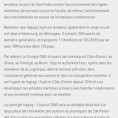
armateur au port de San Pedro assure l’accroissement des lignes
maritimes desservant ce port et facilite, de même, l’acheminement
des marchandises en masse via le transport conteneurisé.
Retenons que Hapag-Lloyd est armateur global dont le siège social
est situé à Hambourg, en Allemagne. Il compte 258 navires de
dernière génération, et transporte 11.8 millions de TEU (EVP) par an
avec 399 bureaux dans 135 pays.
Par ailleurs, le Groupe OMA à travers ses bureaux en Côte d’Ivoire, au
Ghana, au Sénégal, au Benin, Togo et au Burkina Faso, opère dans les
domaines de la Logistique, dans le secteur pétrolier, dans
l’assistance générale aux navires et dans la consignation maritime. Il
est l’agent de Hapag- Lloyd en Côte d’Ivoire depuis 2014 et a su
développer les activités maritimes à travers une franche collaboration
et une proximité continue avec sa clientèle.
La synergie Hapag – Lloyd et OMA sera un véritable atout mis à la
disposition de l’ensemble des acteurs économiques de San Pedro
afin d’accroitre les possibilités offertes aux exportateurs à partir du