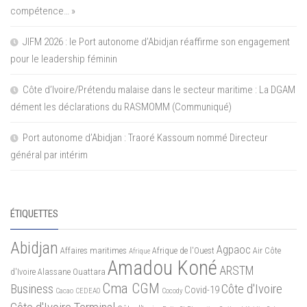
compétence… »
JIFM 2026 : le Port autonome d’Abidjan réaffirme son engagement
pour le leadership féminin
Côte d’Ivoire/Prétendu malaise dans le secteur maritime : La DGAM
dément les déclarations du RASMOMM (Communiqué)
Port autonome d’Abidjan : Traoré Kassoum nommé Directeur
général par intérim
ÉTIQUETTES
Abidjan
Agpaoc
Affaires maritimes
Afrique de l'Ouest
Air Côte
Afrique
Amadou Koné
ARSTM
d'Ivoire
Alassane Ouattara
Cma CGM
Business
Côte d'Ivoire
Covid-19
Cacao
CEDEAO
Cocody