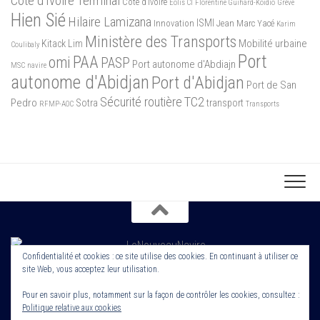
Côte d'Ivoire Terminal
Côte d’Ivoire
Eolis CI
Florentine Guihard-Koidio
Grève
Hien Sié
Hilaire Lamizana
ISMI
Innovation
Jean Marc Yacé
Karim
Ministère des Transports
Mobilité urbaine
Kitack Lim
Coulibaly
Port
PAA
omi
PASP
Port autonome d'Abdiajn
MSC
navire
autonome d'Abidjan
Port d'Abidjan
Port de San
Sécurité routière
TC2
Pedro
Sotra
transport
RFMP-AOC
Transports
Confidentialité et cookies : ce site utilise des cookies. En continuant à utiliser ce
site Web, vous acceptez leur utilisation.
Copyright 2022. Le Nouveau Navire. Tout droit Réservé. Edité par
Cornerstone ROS
Pour en savoir plus, notamment sur la façon de contrôler les cookies, consultez :
Politique relative aux cookies