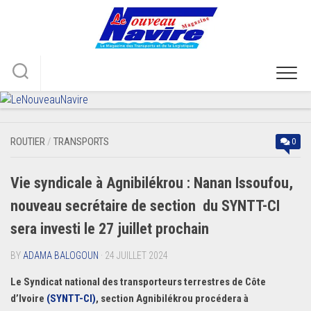
Skip
to
content
ROUTIER
/
TRANSPORTS
0
Vie syndicale à Agnibilékrou : Nanan Issoufou,
nouveau secrétaire de section du SYNTT-CI
sera investi le 27 juillet prochain
BY
ADAMA BALOGOUN
· 24 JUILLET 2024
Le Syndicat national des transporteurs terrestres de Côte
d’Ivoire
(SYNTT-CI)
, section Agnibilékrou procédera à