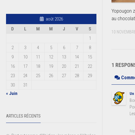
Yopougon zo
au chocolat
août 2026
D
L
M
M
J
V
S
10 NOVEMBRE
1
2
3
4
5
6
7
8
9
10
11
12
13
14
15
1 RESPON
16
17
18
19
20
21
22
23
24
25
26
27
28
29
Comm
30
31
« Juin
Un
Bon
Pou
Les
ARTICLES RÉCENTS
Ré