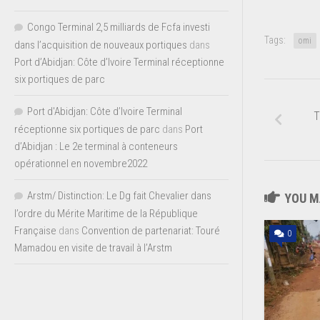
Congo Terminal 2,5 milliards de Fcfa investi
Tags:
omi
dans l’acquisition de nouveaux portiques
dans
Port d’Abidjan: Côte d’Ivoire Terminal réceptionne
six portiques de parc
Port d'Abidjan: Côte d’Ivoire Terminal
T
réceptionne six portiques de parc
dans
Port
d’Abidjan : Le 2e terminal à conteneurs
opérationnel en novembre2022
Arstm/ Distinction: Le Dg fait Chevalier dans
YOU MA
l’ordre du Mérite Maritime de la République
Française
dans
Convention de partenariat: Touré
0
Mamadou en visite de travail à l’Arstm