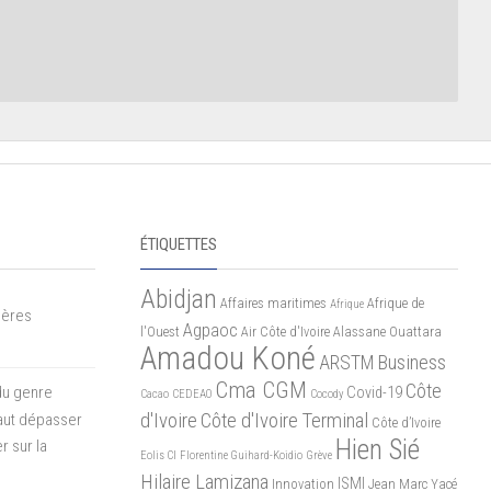
ÉTIQUETTES
Abidjan
Affaires maritimes
Afrique de
Afrique
mères
Agpaoc
l'Ouest
Air Côte d'Ivoire
Alassane Ouattara
Amadou Koné
ARSTM
Business
Cma CGM
Côte
du genre
Covid-19
Cacao
CEDEAO
Cocody
d'Ivoire
Côte d'Ivoire Terminal
 faut dépasser
Côte d’Ivoire
Hien Sié
r sur la
Eolis CI
Florentine Guihard-Koidio
Grève
Hilaire Lamizana
ISMI
Innovation
Jean Marc Yacé