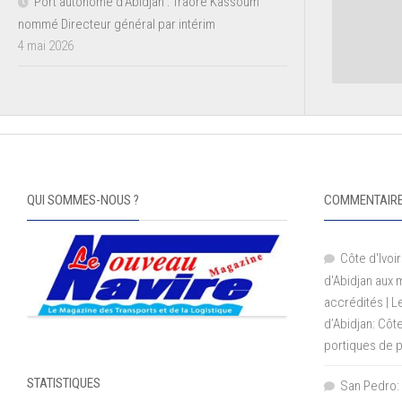
Port autonome d’Abidjan : Traoré Kassoum
nommé Directeur général par intérim
4 mai 2026
QUI SOMMES-NOUS ?
COMMENTAIRE
Côte d'Ivoir
d'Abidjan aux
accrédités | 
d’Abidjan: Côt
portiques de 
STATISTIQUES
San Pedro: 