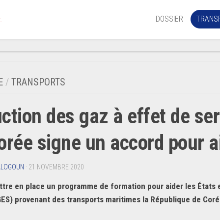
DOSSIER
TRANS
.
Aérien
Mariti
E
/
TRANSPORTS
Portua
ction des gaz à effet de ser
Routie
Ferrov
orée signe un accord pour a
Laguna
ALOGOUN
· 21 NOVEMBRE 2020
ttre en place un programme de formation pour aider les États 
GES) provenant des transports maritimes la République de Corée