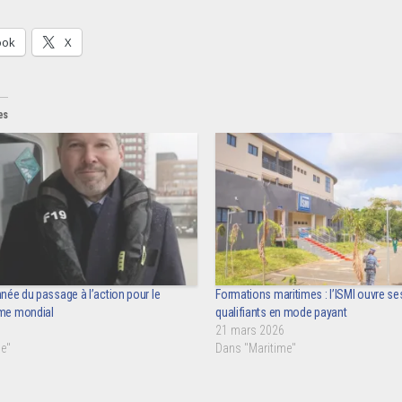
ook
X
es
année du passage à l’action pour le
Formations maritimes : l’ISMI ouvre 
ime mondial
qualifiants en mode payant
21 mars 2026
e"
Dans "Maritime"