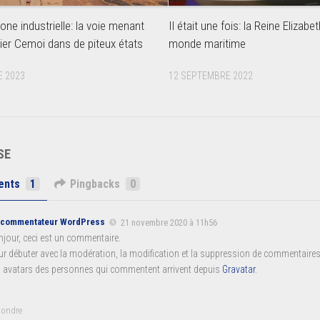
ne industrielle: la voie menant
Il était une fois: la Reine Elizabet
ier Cemoi dans de piteux états
monde maritime
 2023
12 SEPTEMBRE 2022
SE
ents
1
Pingbacks
0
 commentateur WordPress
21 novembre 2020 à 11h56
jour, ceci est un commentaire.
r débuter avec la modération, la modification et la suppression de commentaires,
 avatars des personnes qui commentent arrivent depuis
Gravatar
.
pondre