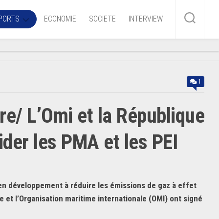
PORTS
ECONOMIE
SOCIETE
INTERVIEW
me
1
ire
re/ L’Omi et la République
r
iaire
ider les PMA et les PEI
ire
en développement à réduire les émissions de gaz à effet
 et l’Organisation maritime internationale (OMI) ont signé