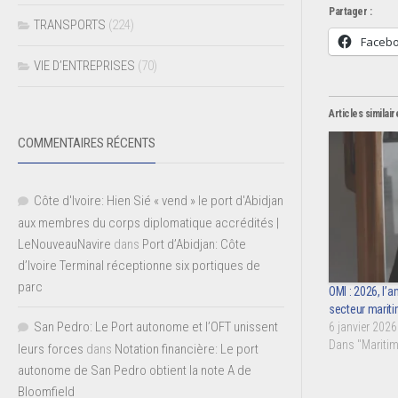
Partager :
TRANSPORTS
(224)
Faceb
VIE D’ENTREPRISES
(70)
Articles similair
COMMENTAIRES RÉCENTS
Côte d'Ivoire: Hien Sié « vend » le port d'Abidjan
aux membres du corps diplomatique accrédités |
LeNouveauNavire
dans
Port d’Abidjan: Côte
d’Ivoire Terminal réceptionne six portiques de
parc
OMI : 2026, l’
secteur marit
San Pedro: Le Port autonome et l’OFT unissent
6 janvier 2026
Dans "Maritim
leurs forces
dans
Notation financière: Le port
autonome de San Pedro obtient la note A de
Bloomfield