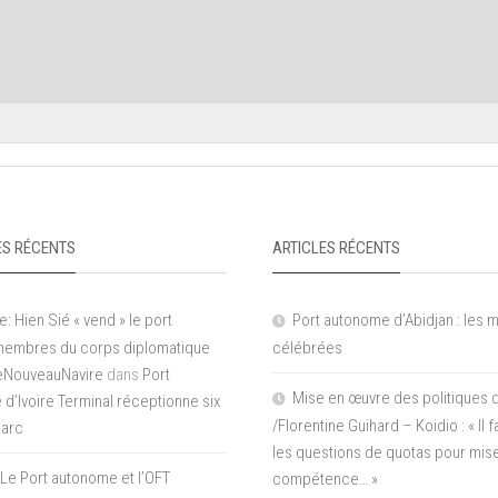
S RÉCENTS
ARTICLES RÉCENTS
e: Hien Sié « vend » le port
Port autonome d’Abidjan : les 
 membres du corps diplomatique
célébrées
LeNouveauNavire
dans
Port
Mise en œuvre des politiques 
e d’Ivoire Terminal réceptionne six
/Florentine Guihard – Koidio : « Il
parc
les questions de quotas pour mise
Le Port autonome et l’OFT
compétence… »