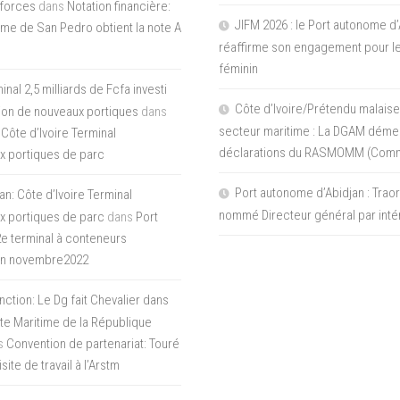
 forces
dans
Notation financière:
JIFM 2026 : le Port autonome d’
me de San Pedro obtient la note A
réaffirme son engagement pour le
féminin
nal 2,5 milliards de Fcfa investi
Côte d’Ivoire/Prétendu malaise
tion de nouveaux portiques
dans
secteur maritime : La DGAM démen
 Côte d’Ivoire Terminal
déclarations du RASMOMM (Com
x portiques de parc
Port autonome d’Abidjan : Tra
an: Côte d’Ivoire Terminal
nommé Directeur général par inté
x portiques de parc
dans
Port
 2e terminal à conteneurs
en novembre2022
inction: Le Dg fait Chevalier dans
ite Maritime de la République
s
Convention de partenariat: Touré
ite de travail à l’Arstm