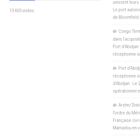
unissent leurs
Le port autono
13 403 visites
de Bloomfield
Congo Termi
dans l’acquisi
Port d’Abidjan:
réceptionne si
Port d'Abidj
réceptionne si
d’Abidjan : Le
opérationnel 
Arstm/ Dist
l’ordre du Mér
Française
dan
Mamadou en vis