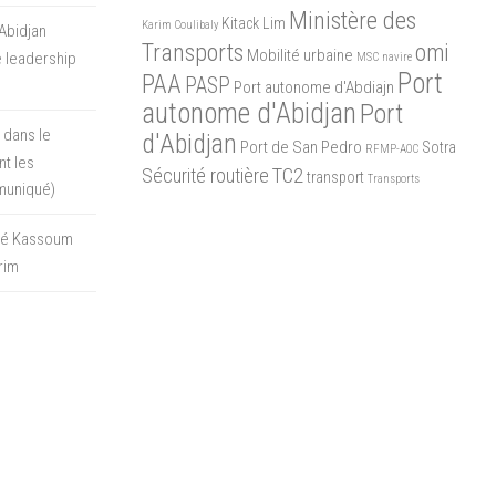
Ministère des
Kitack Lim
Karim Coulibaly
Abidjan
Transports
omi
Mobilité urbaine
 leadership
MSC
navire
Port
PAA
PASP
Port autonome d'Abdiajn
autonome d'Abidjan
Port
 dans le
d'Abidjan
Port de San Pedro
Sotra
RFMP-AOC
t les
Sécurité routière
TC2
transport
Transports
muniqué)
oré Kassoum
rim