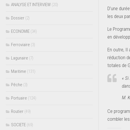
ANALYSE ET INTERVIEW
(20)
D’une durée
les deux par
Dossier
(2)
Le Programm
ECONOMIE
(34)
en développ
Ferroviaire
(3)
En outre, Il
réduction d
Lagunaire
(7)
totales de 
Maritime
(131)
« Si
Pêche
(3)
dans
M. K
Portuaire
(124)
Ce programm
Routier
(49)
combler les
SOCIETE
(69)