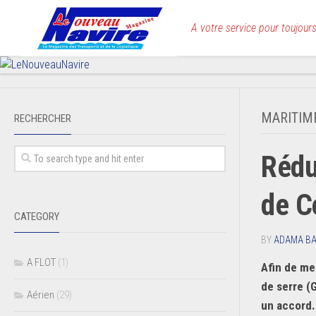
Skip
to
A votre service pour toujours
content
MARITIM
RECHERCHER
Rédu
de C
CATEGORY
BY
ADAMA B
A FLOT
(1)
Afin de me
de serre (
Aérien
(29)
un accord.