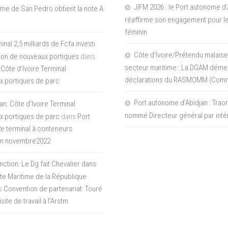
JIFM 2026 : le Port autonome d’
me de San Pedro obtient la note A
réaffirme son engagement pour le
féminin
nal 2,5 milliards de Fcfa investi
Côte d’Ivoire/Prétendu malaise
tion de nouveaux portiques
dans
secteur maritime : La DGAM démen
 Côte d’Ivoire Terminal
déclarations du RASMOMM (Com
x portiques de parc
Port autonome d’Abidjan : Tra
an: Côte d’Ivoire Terminal
nommé Directeur général par inté
x portiques de parc
dans
Port
 2e terminal à conteneurs
en novembre2022
inction: Le Dg fait Chevalier dans
ite Maritime de la République
s
Convention de partenariat: Touré
ite de travail à l’Arstm