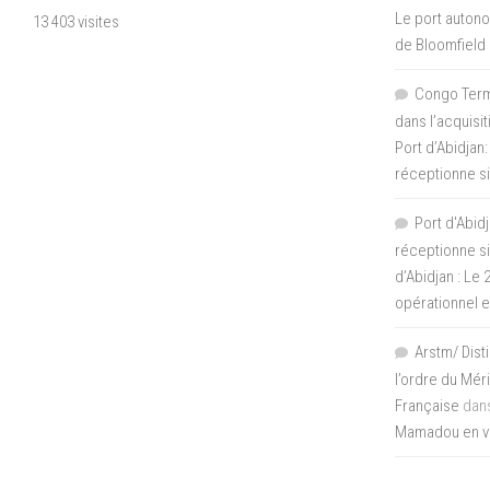
Le port autono
13 403 visites
de Bloomfield
Congo Termi
dans l’acquisi
Port d’Abidjan:
réceptionne si
Port d'Abidj
réceptionne si
d’Abidjan : Le
opérationnel 
Arstm/ Dist
l’ordre du Mér
Française
dan
Mamadou en vis