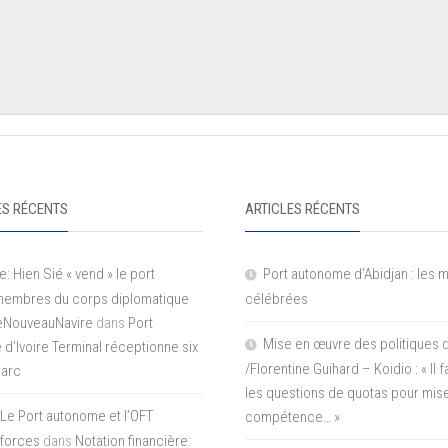
S RÉCENTS
ARTICLES RÉCENTS
e: Hien Sié « vend » le port
Port autonome d’Abidjan : les 
 membres du corps diplomatique
célébrées
LeNouveauNavire
dans
Port
Mise en œuvre des politiques 
e d’Ivoire Terminal réceptionne six
/Florentine Guihard – Koidio : « Il
parc
les questions de quotas pour mise
Le Port autonome et l’OFT
compétence… »
 forces
dans
Notation financière: