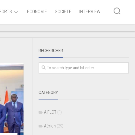
PORTS
ECONOMIE
SOCIETE
INTERVIEW
me
RECHERCHER
ire
r
iaire
CATEGORY
ire
A FLOT
(1)
Aérien
(29)