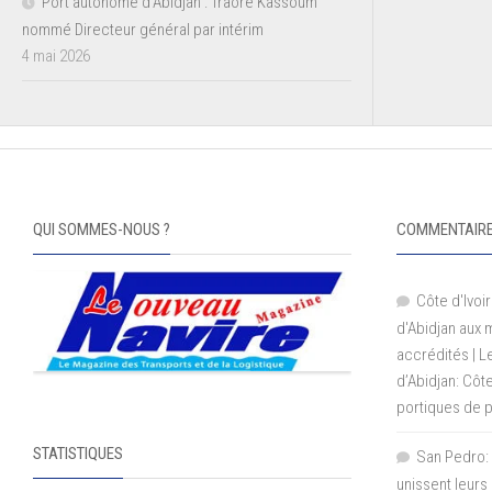
Port autonome d’Abidjan : Traoré Kassoum
nommé Directeur général par intérim
4 mai 2026
QUI SOMMES-NOUS ?
COMMENTAIRE
Côte d'Ivoir
d'Abidjan aux
accrédités | 
d’Abidjan: Côt
portiques de 
STATISTIQUES
San Pedro: 
unissent leurs