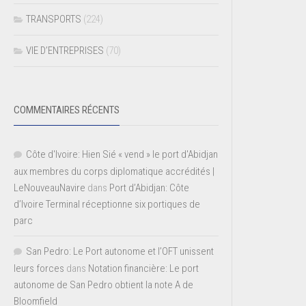
TRANSPORTS
(224)
VIE D’ENTREPRISES
(70)
COMMENTAIRES RÉCENTS
Côte d'Ivoire: Hien Sié « vend » le port d'Abidjan
aux membres du corps diplomatique accrédités |
LeNouveauNavire
dans
Port d’Abidjan: Côte
d’Ivoire Terminal réceptionne six portiques de
parc
San Pedro: Le Port autonome et l’OFT unissent
leurs forces
dans
Notation financière: Le port
autonome de San Pedro obtient la note A de
Bloomfield