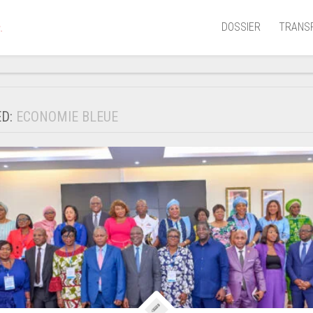
DOSSIER
TRANS
.
Aérien
Mariti
ED:
ECONOMIE BLEUE
Portua
Routie
Ferrov
Laguna