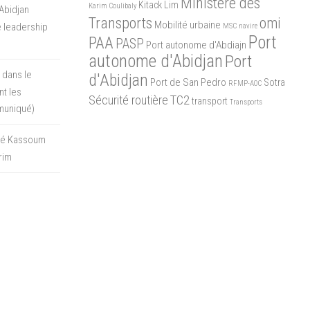
Ministère des
Kitack Lim
Karim Coulibaly
Abidjan
Transports
omi
Mobilité urbaine
 leadership
MSC
navire
Port
PAA
PASP
Port autonome d'Abdiajn
autonome d'Abidjan
Port
 dans le
d'Abidjan
Port de San Pedro
Sotra
RFMP-AOC
t les
Sécurité routière
TC2
transport
Transports
muniqué)
oré Kassoum
rim