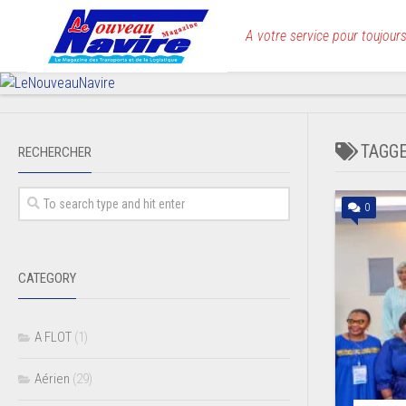
Skip
to
A votre service pour toujours
content
TAGG
RECHERCHER
0
CATEGORY
A FLOT
(1)
Aérien
(29)