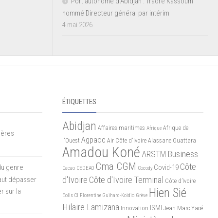
Port autonome d’Abidjan : Traoré Kassoum
nommé Directeur général par intérim
4 mai 2026
ÉTIQUETTES
Abidjan
Affaires maritimes
Afrique de
Afrique
mères
Agpaoc
l'Ouest
Air Côte d'Ivoire
Alassane Ouattara
Amadou Koné
ARSTM
Business
Cma CGM
Côte
du genre
Covid-19
Cacao
CEDEAO
Cocody
d'Ivoire
Côte d'Ivoire Terminal
 faut dépasser
Côte d’Ivoire
Hien Sié
r sur la
Eolis CI
Florentine Guihard-Koidio
Grève
Hilaire Lamizana
ISMI
Innovation
Jean Marc Yacé