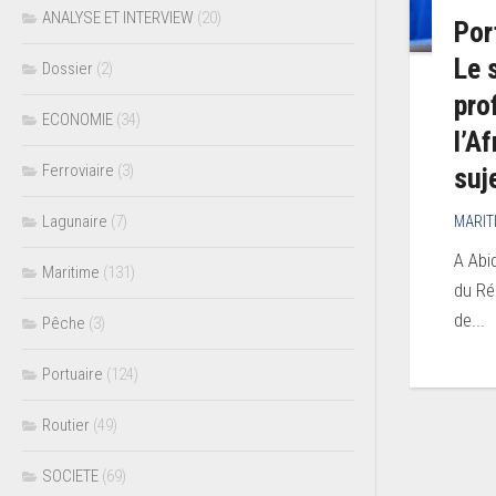
ANALYSE ET INTERVIEW
(20)
Por
Le 
Dossier
(2)
pro
ECONOMIE
(34)
l’A
Ferroviaire
(3)
suj
Lagunaire
(7)
MARIT
A Abi
Maritime
(131)
du Ré
de...
Pêche
(3)
Portuaire
(124)
Routier
(49)
SOCIETE
(69)