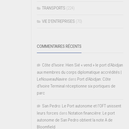
TRANSPORTS
(224)
VIE D’ENTREPRISES
(70)
COMMENTAIRES RÉCENTS
Côte d'Ivoire: Hien Sié « vend » le port d'Abidjan
aux membres du corps diplomatique accrédités |
LeNouveauNavire
dans
Port d’Abidjan: Côte
d’Ivoire Terminal réceptionne six portiques de
parc
San Pedro: Le Port autonome et l’OFT unissent
leurs forces
dans
Notation financière: Le port
autonome de San Pedro obtient la note A de
Bloomfield