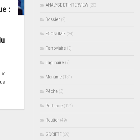
ANALYSE ET INTERVIEW
(20)
ue :
Dossier
(2)
ECONOMIE
(34)
du
Ferroviaire
(3)
Lagunaire
(7)
nuel
Maritime
(131)
que
Pêche
(3)
Portuaire
(124)
Routier
(49)
SOCIETE
(69)