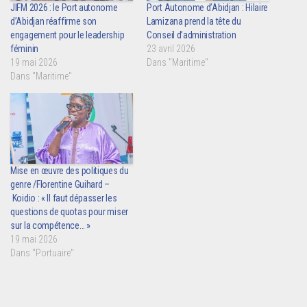
JIFM 2026 : le Port autonome
Port Autonome d’Abidjan : Hilaire
d’Abidjan réaffirme son
Lamizana prend la tête du
engagement pour le leadership
Conseil d’administration
féminin
23 avril 2026
19 mai 2026
Dans "Maritime"
Dans "Maritime"
Mise en œuvre des politiques du
genre /Florentine Guihard –
Koidio : « Il faut dépasser les
questions de quotas pour miser
sur la compétence… »
19 mai 2026
Dans "Portuaire"