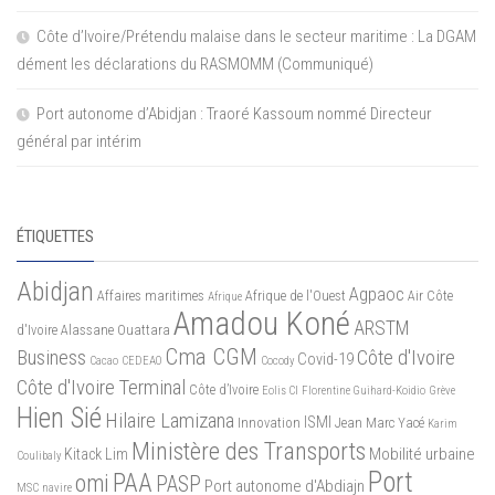
Côte d’Ivoire/Prétendu malaise dans le secteur maritime : La DGAM
dément les déclarations du RASMOMM (Communiqué)
Port autonome d’Abidjan : Traoré Kassoum nommé Directeur
général par intérim
ÉTIQUETTES
Abidjan
Agpaoc
Affaires maritimes
Afrique de l'Ouest
Air Côte
Afrique
Amadou Koné
ARSTM
d'Ivoire
Alassane Ouattara
Cma CGM
Business
Côte d'Ivoire
Covid-19
Cacao
CEDEAO
Cocody
Côte d'Ivoire Terminal
Côte d’Ivoire
Eolis CI
Florentine Guihard-Koidio
Grève
Hien Sié
Hilaire Lamizana
ISMI
Innovation
Jean Marc Yacé
Karim
Ministère des Transports
Mobilité urbaine
Kitack Lim
Coulibaly
Port
PAA
omi
PASP
Port autonome d'Abdiajn
MSC
navire