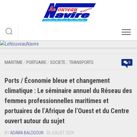
Skip
to
content
MARITIME
/
PORTUAIRE
/
SOCIETE
/
TRANSPORTS
0
Ports / Économie bleue et changement
climatique : Le séminaire annuel du Réseau des
femmes professionnelles maritimes et
portuaires de l’Afrique de l’Ouest et du Centre
ouvert autour du sujet
BY
ADAMA BALOGOUN
· 30 JUILLET 2024