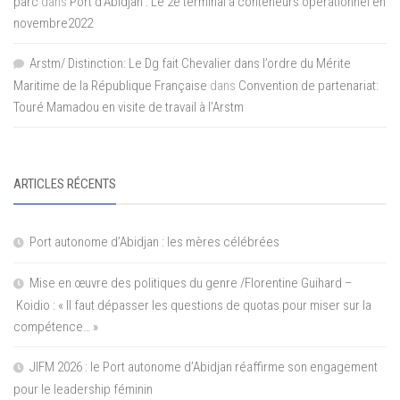
parc
dans
Port d’Abidjan : Le 2e terminal à conteneurs opérationnel en
novembre2022
Arstm/ Distinction: Le Dg fait Chevalier dans l’ordre du Mérite
Maritime de la République Française
dans
Convention de partenariat:
Touré Mamadou en visite de travail à l’Arstm
ARTICLES RÉCENTS
Port autonome d’Abidjan : les mères célébrées
Mise en œuvre des politiques du genre /Florentine Guihard –
Koidio : « Il faut dépasser les questions de quotas pour miser sur la
compétence… »
JIFM 2026 : le Port autonome d’Abidjan réaffirme son engagement
pour le leadership féminin