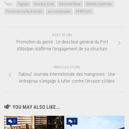
Tags:
Agpaoc
Amadou Koné
Economie Bleue
femmes maritimes
Florentine Guihard-Koidio
jeux olympiques
RFMP-AOC
NEXT STORY
Promotion du genre : Le directeur général du Port
d’Abidjan réaffirme l’engagement de sa structure
PREVIOUS STORY
Dabou/ Journée internationale des mangroves : Une
entreprise s’engage à lutter contre l’érosion côtière
YOU MAY ALSO LIKE...
0
0