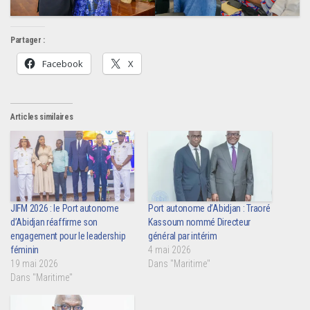
Partager :
Facebook
X
Articles similaires
JIFM 2026 : le Port autonome
Port autonome d’Abidjan : Traoré
d’Abidjan réaffirme son
Kassoum nommé Directeur
engagement pour le leadership
général par intérim
féminin
4 mai 2026
19 mai 2026
Dans "Maritime"
Dans "Maritime"