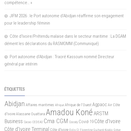
compétence… »
JIFM 2026 : le Port autonome d’Abidjan réaffirme son engagement
pour le leadership féminin
Côte d’Ivoire/Prétendu malaise dans le secteur maritime : La DGAM
dément les déclarations du RASMOMM (Communiqué)
Port autonome d’Abidjan : Traoré Kassoum nommé Directeur
général par intérim
ÉTIQUETTES
Abidjan
Agpaoc
Affaires maritimes
Afrique de l'Ouest
Air Côte
Afrique
Amadou Koné
ARSTM
d'Ivoire
Alassane Ouattara
Cma CGM
Business
Côte d'Ivoire
Covid-19
Cacao
CEDEAO
Cocody
Côte d'Ivoire Terminal
Côte d’Ivoire
Eolis CI
Florentine Guihard-Koidio
Grève