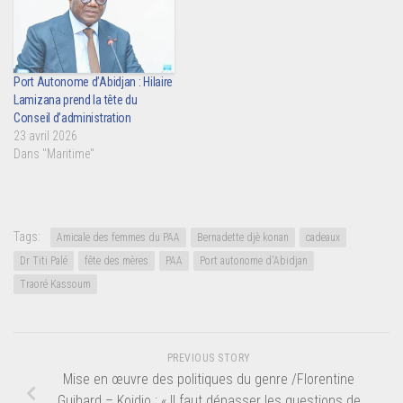
Port Autonome d’Abidjan : Hilaire
Lamizana prend la tête du
Conseil d’administration
23 avril 2026
Dans "Maritime"
Tags:
Amicale des femmes du PAA
Bernadette djè konan
cadeaux
Dr Titi Palé
fête des mères
PAA
Port autonome d'Abidjan
Traoré Kassoum
PREVIOUS STORY
Mise en œuvre des politiques du genre /Florentine
Guihard – Koidio : « Il faut dépasser les questions de