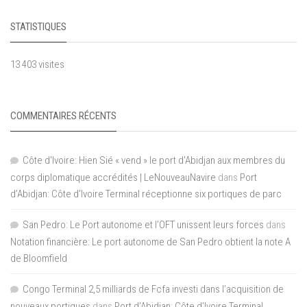
STATISTIQUES
13 403 visites
COMMENTAIRES RÉCENTS
Côte d'Ivoire: Hien Sié « vend » le port d'Abidjan aux membres du
corps diplomatique accrédités | LeNouveauNavire
dans
Port
d’Abidjan: Côte d’Ivoire Terminal réceptionne six portiques de parc
San Pedro: Le Port autonome et l’OFT unissent leurs forces
dans
Notation financière: Le port autonome de San Pedro obtient la note A
de Bloomfield
Congo Terminal 2,5 milliards de Fcfa investi dans l’acquisition de
nouveaux portiques
dans
Port d’Abidjan: Côte d’Ivoire Terminal