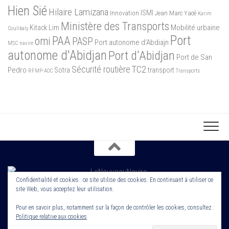
Hien Sié
Hilaire Lamizana
ISMI
Innovation
Jean Marc Yacé
Karim
Ministère des Transports
Mobilité urbaine
Kitack Lim
Coulibaly
Port
PAA
omi
PASP
Port autonome d'Abdiajn
MSC
navire
autonome d'Abidjan
Port d'Abidjan
Port de San
Sécurité routière
TC2
Pedro
Sotra
transport
RFMP-AOC
Transports
Confidentialité et cookies : ce site utilise des cookies. En continuant à utiliser ce
site Web, vous acceptez leur utilisation.
Copyright 2022. Le Nouveau Navire. Tout droit Réservé. Edité par
Cornerstone ROS
Pour en savoir plus, notamment sur la façon de contrôler les cookies, consultez :
Politique relative aux cookies