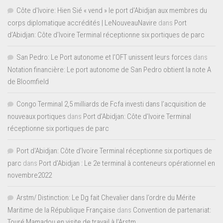
Côte d'Ivoire: Hien Sié « vend » le port d'Abidjan aux membres du
corps diplomatique accrédités | LeNouveauNavire
dans
Port
d’Abidjan: Côte d’Ivoire Terminal réceptionne six portiques de parc
San Pedro: Le Port autonome et l’OFT unissent leurs forces
dans
Notation financière: Le port autonome de San Pedro obtient la note A
de Bloomfield
Congo Terminal 2,5 milliards de Fcfa investi dans l’acquisition de
nouveaux portiques
dans
Port d’Abidjan: Côte d’Ivoire Terminal
réceptionne six portiques de parc
Port d'Abidjan: Côte d’Ivoire Terminal réceptionne six portiques de
parc
dans
Port d’Abidjan : Le 2e terminal à conteneurs opérationnel en
novembre2022
Arstm/ Distinction: Le Dg fait Chevalier dans l’ordre du Mérite
Maritime de la République Française
dans
Convention de partenariat:
Touré Mamadou en visite de travail à l’Arstm