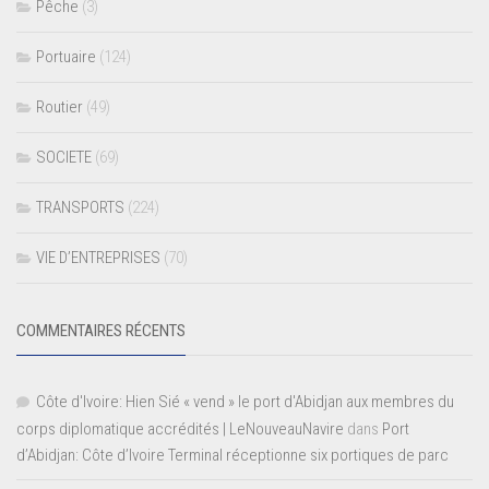
Pêche
(3)
Portuaire
(124)
Routier
(49)
SOCIETE
(69)
TRANSPORTS
(224)
VIE D’ENTREPRISES
(70)
COMMENTAIRES RÉCENTS
Côte d'Ivoire: Hien Sié « vend » le port d'Abidjan aux membres du
corps diplomatique accrédités | LeNouveauNavire
dans
Port
d’Abidjan: Côte d’Ivoire Terminal réceptionne six portiques de parc