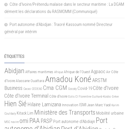
Côte d’Ivoire/Prétendu malaise dans le secteur maritime : La DGAM
dément les déclarations du RASMOMM (Communiqué)
Port autonome d’Abidjan : Traoré Kassoum nommé Directeur
général par intérim
ÉTIQUETTES
Abidjan
Agpaoc
Affaires maritimes
Afrique de l'Ouest
Air Côte
Afrique
Amadou Koné
ARSTM
d'Ivoire
Alassane Ouattara
Cma CGM
Business
Côte d'Ivoire
Covid-19
Cacao
CEDEAO
Cocody
Côte d'Ivoire Terminal
Côte d’Ivoire
Eolis CI
Florentine Guihard-Koidio
Grève
Hien Sié
Hilaire Lamizana
ISMI
Innovation
Jean Marc Yacé
Karim
Ministère des Transports
Mobilité urbaine
Kitack Lim
Coulibaly
Port
PAA
omi
PASP
Port autonome d'Abdiajn
MSC
navire
autonome d'Abidjan