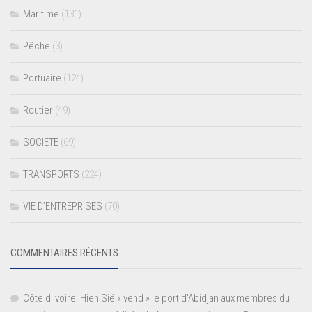
Maritime
(131)
Pêche
(3)
Portuaire
(124)
Routier
(49)
SOCIETE
(69)
TRANSPORTS
(224)
VIE D’ENTREPRISES
(70)
COMMENTAIRES RÉCENTS
Côte d'Ivoire: Hien Sié « vend » le port d'Abidjan aux membres du