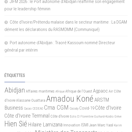
JIFM 2026 : le Port autonome d’Abidjan réaffirme son engagement
pour le leadership féminin
Côte d’Ivoire/Prétendu malaise dans le secteur maritime : La DGAM
dément les déclarations du RASMOMM (Communiqué)
Port autonome d’Abidjan : Traoré Kassoum nommé Directeur
général par intérim
ÉTIQUETTES
Abidjan
Agpaoc
Affaires maritimes
Afrique de l'Ouest
Air Côte
Afrique
Amadou Koné
ARSTM
d'Ivoire
Alassane Ouattara
Cma CGM
Business
Côte d'Ivoire
Covid-19
Cacao
CEDEAO
Cocody
Côte d'Ivoire Terminal
Côte d’Ivoire
Eolis CI
Florentine Guihard-Koidio
Grève
Hien Sié
Hilaire Lamizana
ISMI
Innovation
Jean Marc Yacé
Karim