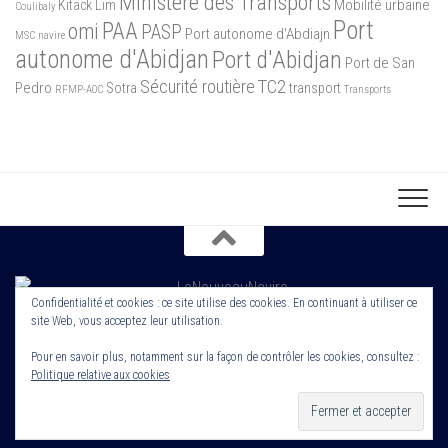
Ministère des Transports
Mobilité urbaine
Kitack Lim
Coulibaly
Port
PAA
omi
PASP
Port autonome d'Abdiajn
MSC
navire
autonome d'Abidjan
Port d'Abidjan
Port de San
Sécurité routière
TC2
Pedro
Sotra
transport
RFMP-AOC
Transports
Confidentialité et cookies : ce site utilise des cookies. En continuant à utiliser ce
site Web, vous acceptez leur utilisation.
Copyright 2022. Le Nouveau Navire. Tout droit Réservé. Edité par
Cornerstone ROS
Pour en savoir plus, notamment sur la façon de contrôler les cookies, consultez :
Politique relative aux cookies