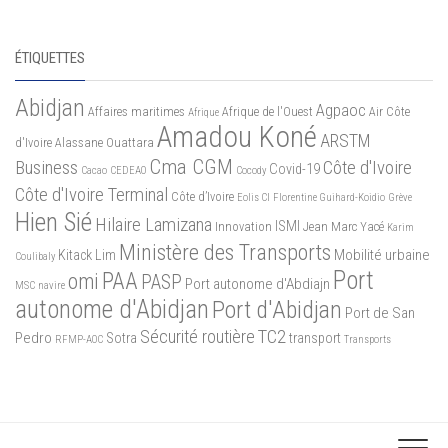
ÉTIQUETTES
Abidjan
Agpaoc
Affaires maritimes
Afrique de l'Ouest
Air Côte
Afrique
Amadou Koné
ARSTM
d'Ivoire
Alassane Ouattara
Cma CGM
Business
Côte d'Ivoire
Covid-19
Cacao
CEDEAO
Cocody
Côte d'Ivoire Terminal
Côte d’Ivoire
Eolis CI
Florentine Guihard-Koidio
Grève
Hien Sié
Hilaire Lamizana
ISMI
Innovation
Jean Marc Yacé
Karim
Ministère des Transports
Mobilité urbaine
Kitack Lim
Coulibaly
Port
PAA
omi
PASP
Port autonome d'Abdiajn
MSC
navire
autonome d'Abidjan
Port d'Abidjan
Port de San
Sécurité routière
TC2
Pedro
Sotra
transport
RFMP-AOC
Transports