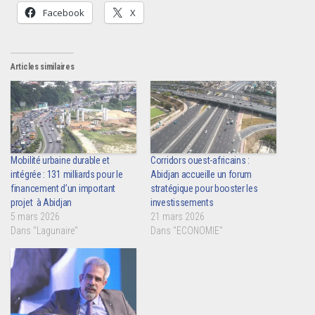
Facebook
X
Articles similaires
Mobilité urbaine durable et
Corridors ouest-africains :
intégrée : 131 milliards pour le
Abidjan accueille un forum
financement d’un important
stratégique pour booster les
projet à Abidjan
investissements
5 mars 2026
21 mars 2026
Dans "Lagunaire"
Dans "ECONOMIE"