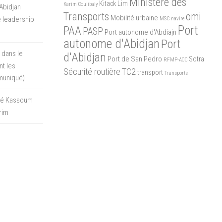
Ministère des
Kitack Lim
Karim Coulibaly
Abidjan
Transports
omi
Mobilité urbaine
 leadership
MSC
navire
Port
PAA
PASP
Port autonome d'Abdiajn
autonome d'Abidjan
Port
 dans le
d'Abidjan
Port de San Pedro
Sotra
RFMP-AOC
t les
Sécurité routière
TC2
transport
Transports
muniqué)
oré Kassoum
rim