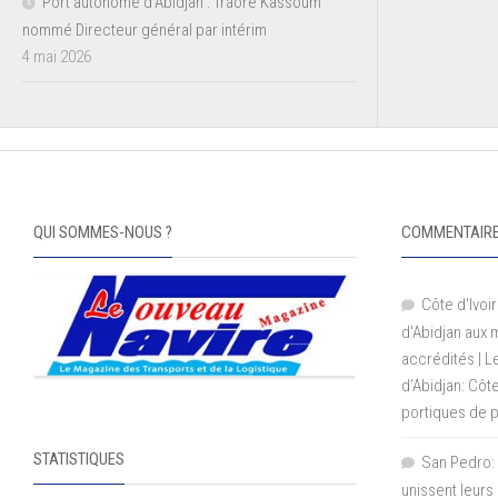
Port autonome d’Abidjan : Traoré Kassoum
nommé Directeur général par intérim
4 mai 2026
QUI SOMMES-NOUS ?
COMMENTAIRE
Côte d'Ivoir
d'Abidjan aux
accrédités | 
d’Abidjan: Côt
portiques de 
STATISTIQUES
San Pedro: 
unissent leurs