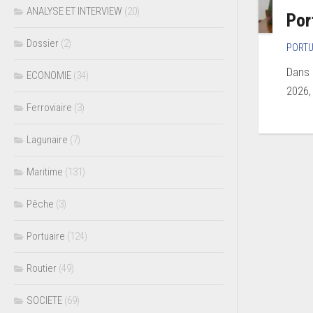
ANALYSE ET INTERVIEW
(20)
Por
Dossier
(2)
PORTU
Dans 
ECONOMIE
(34)
2026,
Ferroviaire
(3)
Lagunaire
(7)
Maritime
(131)
Pêche
(3)
Portuaire
(124)
Routier
(49)
SOCIETE
(69)