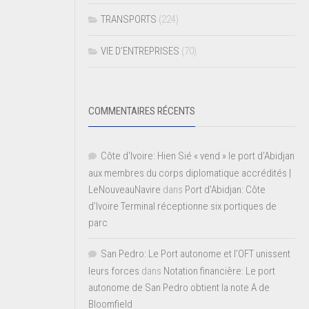
TRANSPORTS
(224)
VIE D’ENTREPRISES
(70)
COMMENTAIRES RÉCENTS
Côte d'Ivoire: Hien Sié « vend » le port d'Abidjan
aux membres du corps diplomatique accrédités |
LeNouveauNavire
dans
Port d’Abidjan: Côte
d’Ivoire Terminal réceptionne six portiques de
parc
San Pedro: Le Port autonome et l’OFT unissent
leurs forces
dans
Notation financière: Le port
autonome de San Pedro obtient la note A de
Bloomfield