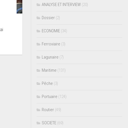
ANALYSE ET INTERVIEW
(20)
Dossier
(2)
ai
ECONOMIE
(34)
Ferroviaire
(3)
Lagunaire
(7)
Maritime
(131)
Pêche
(3)
Portuaire
(124)
Routier
(49)
SOCIETE
(69)