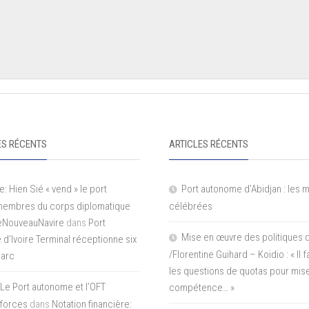
S RÉCENTS
ARTICLES RÉCENTS
e: Hien Sié « vend » le port
Port autonome d’Abidjan : les 
 membres du corps diplomatique
célébrées
LeNouveauNavire
dans
Port
Mise en œuvre des politiques 
e d’Ivoire Terminal réceptionne six
/Florentine Guihard – Koidio : « Il
parc
les questions de quotas pour mise
Le Port autonome et l’OFT
compétence… »
 forces
dans
Notation financière: