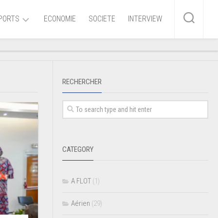
PORTS
ECONOMIE
SOCIETE
INTERVIEW
me
RECHERCHER
ire
r
iaire
CATEGORY
ire
A FLOT
(1)
Aérien
(29)