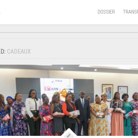
DOSSIER
TRANS
.
Aérien
Mariti
ED:
CADEAUX
Portua
Routie
Ferrov
Laguna