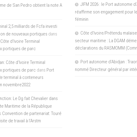
JIFM 2026 : le Port autonome d’
me de San Pedro obtient la note A
réaffirme son engagement pour le
féminin
nal 2,5 milliards de Fcfa investi
Côte d’Ivoire/Prétendu malaise
tion de nouveaux portiques
dans
secteur maritime : La DGAM démen
 Côte d’Ivoire Terminal
déclarations du RASMOMM (Com
x portiques de parc
Port autonome d’Abidjan : Tra
an: Côte d’Ivoire Terminal
nommé Directeur général par inté
x portiques de parc
dans
Port
 2e terminal à conteneurs
en novembre2022
inction: Le Dg fait Chevalier dans
ite Maritime de la République
s
Convention de partenariat: Touré
ite de travail à l’Arstm