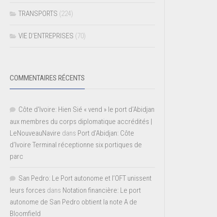
TRANSPORTS
(224)
VIE D’ENTREPRISES
(70)
COMMENTAIRES RÉCENTS
Côte d'Ivoire: Hien Sié « vend » le port d'Abidjan
aux membres du corps diplomatique accrédités |
LeNouveauNavire
dans
Port d’Abidjan: Côte
d’Ivoire Terminal réceptionne six portiques de
parc
San Pedro: Le Port autonome et l’OFT unissent
leurs forces
dans
Notation financière: Le port
autonome de San Pedro obtient la note A de
Bloomfield