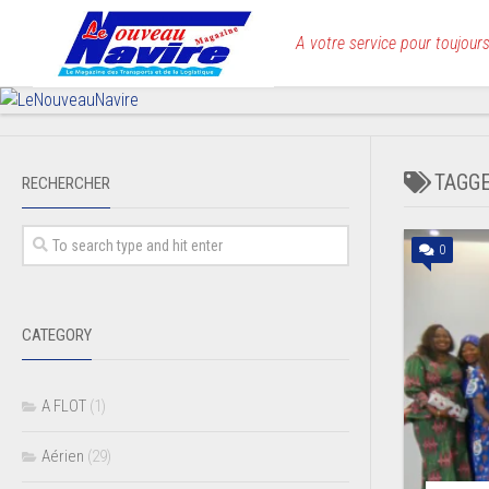
Skip
to
A votre service pour toujours
content
TAGG
RECHERCHER
0
CATEGORY
A FLOT
(1)
Aérien
(29)