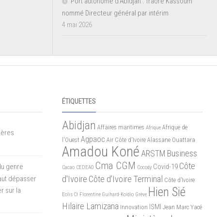
Port autonome d’Abidjan : Traoré Kassoum
nommé Directeur général par intérim
4 mai 2026
ÉTIQUETTES
Abidjan
Affaires maritimes
Afrique de
Afrique
mères
Agpaoc
l'Ouest
Air Côte d'Ivoire
Alassane Ouattara
Amadou Koné
ARSTM
Business
Cma CGM
Côte
du genre
Covid-19
Cacao
CEDEAO
Cocody
d'Ivoire
Côte d'Ivoire Terminal
 faut dépasser
Côte d’Ivoire
Hien Sié
r sur la
Eolis CI
Florentine Guihard-Koidio
Grève
Hilaire Lamizana
ISMI
Innovation
Jean Marc Yacé