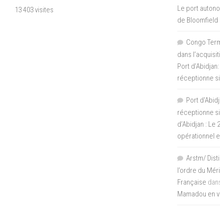
Le port autono
13 403 visites
de Bloomfield
Congo Termi
dans l’acquisi
Port d’Abidjan:
réceptionne si
Port d'Abidj
réceptionne si
d’Abidjan : Le
opérationnel 
Arstm/ Dist
l’ordre du Mér
Française
dan
Mamadou en vis