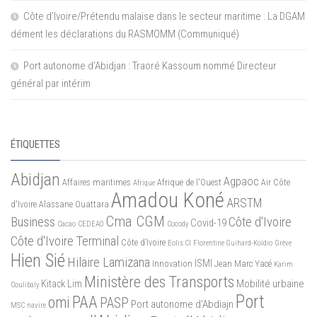
Côte d’Ivoire/Prétendu malaise dans le secteur maritime : La DGAM
dément les déclarations du RASMOMM (Communiqué)
Port autonome d’Abidjan : Traoré Kassoum nommé Directeur
général par intérim
ÉTIQUETTES
Abidjan
Agpaoc
Affaires maritimes
Afrique de l'Ouest
Air Côte
Afrique
Amadou Koné
ARSTM
d'Ivoire
Alassane Ouattara
Cma CGM
Business
Côte d'Ivoire
Covid-19
Cacao
CEDEAO
Cocody
Côte d'Ivoire Terminal
Côte d’Ivoire
Eolis CI
Florentine Guihard-Koidio
Grève
Hien Sié
Hilaire Lamizana
ISMI
Innovation
Jean Marc Yacé
Karim
Ministère des Transports
Mobilité urbaine
Kitack Lim
Coulibaly
Port
PAA
omi
PASP
Port autonome d'Abdiajn
MSC
navire