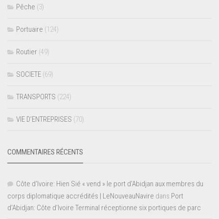
Pêche
(3)
Portuaire
(124)
Routier
(49)
SOCIETE
(69)
TRANSPORTS
(224)
VIE D’ENTREPRISES
(70)
COMMENTAIRES RÉCENTS
Côte d'Ivoire: Hien Sié « vend » le port d'Abidjan aux membres du
corps diplomatique accrédités | LeNouveauNavire
dans
Port
d’Abidjan: Côte d’Ivoire Terminal réceptionne six portiques de parc