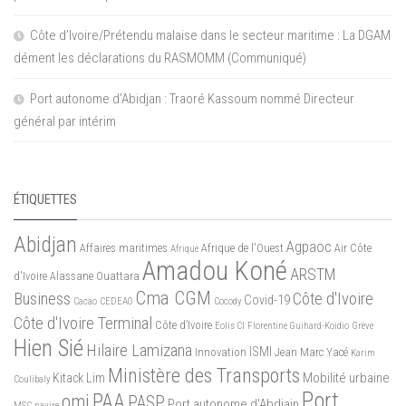
Côte d’Ivoire/Prétendu malaise dans le secteur maritime : La DGAM
dément les déclarations du RASMOMM (Communiqué)
Port autonome d’Abidjan : Traoré Kassoum nommé Directeur
général par intérim
ÉTIQUETTES
Abidjan
Agpaoc
Affaires maritimes
Afrique de l'Ouest
Air Côte
Afrique
Amadou Koné
ARSTM
d'Ivoire
Alassane Ouattara
Cma CGM
Business
Côte d'Ivoire
Covid-19
Cacao
CEDEAO
Cocody
Côte d'Ivoire Terminal
Côte d’Ivoire
Eolis CI
Florentine Guihard-Koidio
Grève
Hien Sié
Hilaire Lamizana
ISMI
Innovation
Jean Marc Yacé
Karim
Ministère des Transports
Mobilité urbaine
Kitack Lim
Coulibaly
Port
PAA
omi
PASP
Port autonome d'Abdiajn
MSC
navire