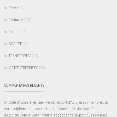
Pêche
(3)
Portuaire
(124)
Routier
(49)
SOCIETE
(69)
TRANSPORTS
(224)
VIE D’ENTREPRISES
(70)
COMMENTAIRES RÉCENTS
Côte d'Ivoire: Hien Sié « vend » le port d'Abidjan aux membres du
corps diplomatique accrédités | LeNouveauNavire
dans
Port
d’Abidjan: Côte d’Ivoire Terminal réceptionne six portiques de parc