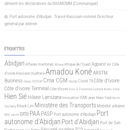
dément les déclarations du RASMOMM (Communiqué)
Port autonome d’Abidjan : Traoré Kassoum nommé Directeur
général par intérim
ÉTIQUETTES
Abidjan
Agpaoc
Affaires maritimes
Afrique de l'Ouest
Air Côte
Afrique
Amadou Koné
ARSTM
d'Ivoire
Alassane Ouattara
Cma CGM
Business
Côte d'Ivoire
Covid-19
Cacao
CEDEAO
Cocody
Côte d'Ivoire Terminal
Côte d’Ivoire
Eolis CI
Florentine Guihard-Koidio
Grève
Hien Sié
Hilaire Lamizana
ISMI
Innovation
Jean Marc Yacé
Karim
Ministère des Transports
Mobilité urbaine
Kitack Lim
Coulibaly
Port
PAA
omi
PASP
Port autonome d'Abdiajn
MSC
navire
autonome d'Abidjan
Port d'Abidjan
Port de San
Sécurité routière
TC2