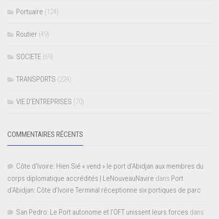
Portuaire
(124)
Routier
(49)
SOCIETE
(69)
TRANSPORTS
(224)
VIE D’ENTREPRISES
(70)
COMMENTAIRES RÉCENTS
Côte d'Ivoire: Hien Sié « vend » le port d'Abidjan aux membres du
corps diplomatique accrédités | LeNouveauNavire
dans
Port
d’Abidjan: Côte d’Ivoire Terminal réceptionne six portiques de parc
San Pedro: Le Port autonome et l’OFT unissent leurs forces
dans