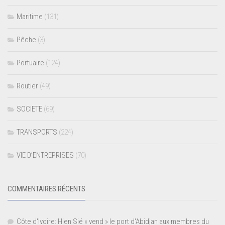
Maritime
(131)
Pêche
(3)
Portuaire
(124)
Routier
(49)
SOCIETE
(69)
TRANSPORTS
(224)
VIE D’ENTREPRISES
(70)
COMMENTAIRES RÉCENTS
Côte d'Ivoire: Hien Sié « vend » le port d'Abidjan aux membres du