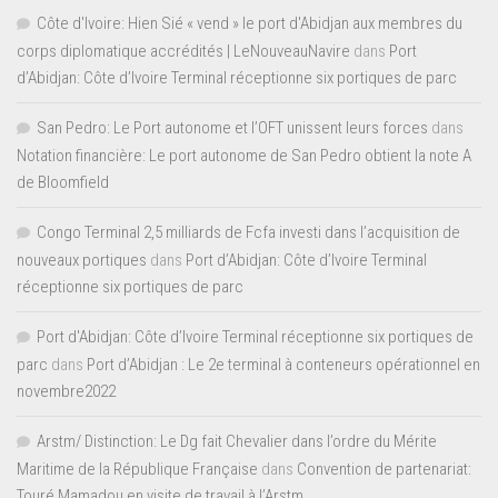
Côte d'Ivoire: Hien Sié « vend » le port d'Abidjan aux membres du
corps diplomatique accrédités | LeNouveauNavire
dans
Port
d’Abidjan: Côte d’Ivoire Terminal réceptionne six portiques de parc
San Pedro: Le Port autonome et l’OFT unissent leurs forces
dans
Notation financière: Le port autonome de San Pedro obtient la note A
de Bloomfield
Congo Terminal 2,5 milliards de Fcfa investi dans l’acquisition de
nouveaux portiques
dans
Port d’Abidjan: Côte d’Ivoire Terminal
réceptionne six portiques de parc
Port d'Abidjan: Côte d’Ivoire Terminal réceptionne six portiques de
parc
dans
Port d’Abidjan : Le 2e terminal à conteneurs opérationnel en
novembre2022
Arstm/ Distinction: Le Dg fait Chevalier dans l’ordre du Mérite
Maritime de la République Française
dans
Convention de partenariat:
Touré Mamadou en visite de travail à l’Arstm