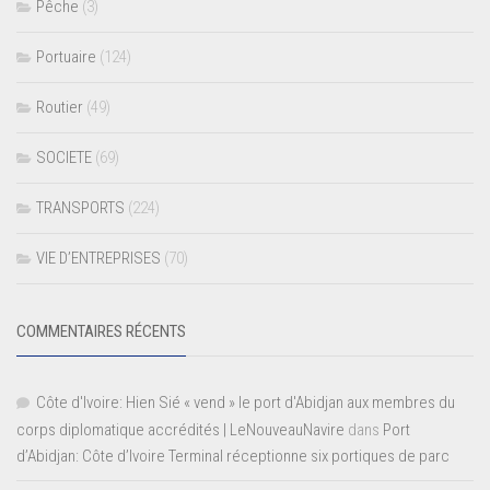
Pêche
(3)
Portuaire
(124)
Routier
(49)
SOCIETE
(69)
TRANSPORTS
(224)
VIE D’ENTREPRISES
(70)
COMMENTAIRES RÉCENTS
Côte d'Ivoire: Hien Sié « vend » le port d'Abidjan aux membres du
corps diplomatique accrédités | LeNouveauNavire
dans
Port
d’Abidjan: Côte d’Ivoire Terminal réceptionne six portiques de parc