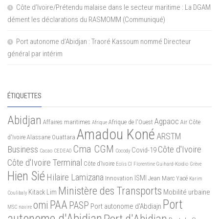
Côte d’Ivoire/Prétendu malaise dans le secteur maritime : La DGAM
dément les déclarations du RASMOMM (Communiqué)
Port autonome d’Abidjan : Traoré Kassoum nommé Directeur
général par intérim
ÉTIQUETTES
Abidjan
Agpaoc
Affaires maritimes
Afrique de l'Ouest
Air Côte
Afrique
Amadou Koné
ARSTM
d'Ivoire
Alassane Ouattara
Cma CGM
Business
Côte d'Ivoire
Covid-19
Cacao
CEDEAO
Cocody
Côte d'Ivoire Terminal
Côte d’Ivoire
Eolis CI
Florentine Guihard-Koidio
Grève
Hien Sié
Hilaire Lamizana
ISMI
Innovation
Jean Marc Yacé
Karim
Ministère des Transports
Mobilité urbaine
Kitack Lim
Coulibaly
Port
PAA
omi
PASP
Port autonome d'Abdiajn
MSC
navire
autonome d'Abidjan