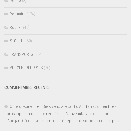
Pêche
(3)
Portuaire
(124)
Routier
(49)
SOCIETE
(69)
TRANSPORTS
(224)
VIE D’ENTREPRISES
(70)
COMMENTAIRES RÉCENTS
Côte d'Ivoire: Hien Sié « vend » le port d'Abidjan aux membres du
corps diplomatique accrédités | LeNouveauNavire
dans
Port
d’Abidjan: Côte d’Ivoire Terminal réceptionne six portiques de parc