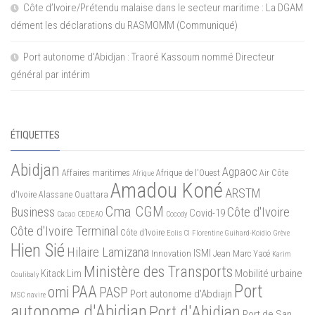
Côte d’Ivoire/Prétendu malaise dans le secteur maritime : La DGAM
dément les déclarations du RASMOMM (Communiqué)
Port autonome d’Abidjan : Traoré Kassoum nommé Directeur
général par intérim
ÉTIQUETTES
Abidjan
Agpaoc
Affaires maritimes
Afrique de l'Ouest
Air Côte
Afrique
Amadou Koné
ARSTM
d'Ivoire
Alassane Ouattara
Cma CGM
Business
Côte d'Ivoire
Covid-19
Cacao
CEDEAO
Cocody
Côte d'Ivoire Terminal
Côte d’Ivoire
Eolis CI
Florentine Guihard-Koidio
Grève
Hien Sié
Hilaire Lamizana
ISMI
Innovation
Jean Marc Yacé
Karim
Ministère des Transports
Mobilité urbaine
Kitack Lim
Coulibaly
Port
PAA
omi
PASP
Port autonome d'Abdiajn
MSC
navire
autonome d'Abidjan
Port d'Abidjan
Port de San