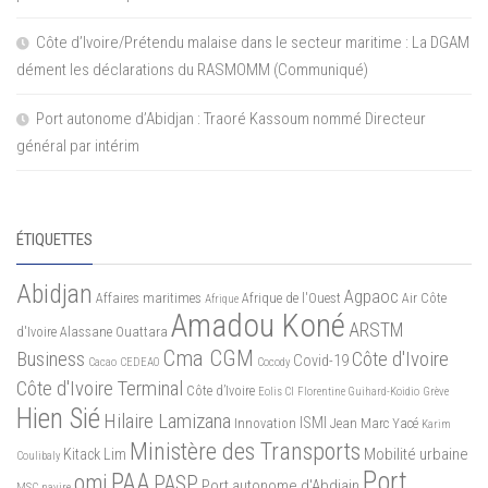
Côte d’Ivoire/Prétendu malaise dans le secteur maritime : La DGAM
dément les déclarations du RASMOMM (Communiqué)
Port autonome d’Abidjan : Traoré Kassoum nommé Directeur
général par intérim
ÉTIQUETTES
Abidjan
Agpaoc
Affaires maritimes
Afrique de l'Ouest
Air Côte
Afrique
Amadou Koné
ARSTM
d'Ivoire
Alassane Ouattara
Cma CGM
Business
Côte d'Ivoire
Covid-19
Cacao
CEDEAO
Cocody
Côte d'Ivoire Terminal
Côte d’Ivoire
Eolis CI
Florentine Guihard-Koidio
Grève
Hien Sié
Hilaire Lamizana
ISMI
Innovation
Jean Marc Yacé
Karim
Ministère des Transports
Mobilité urbaine
Kitack Lim
Coulibaly
Port
PAA
omi
PASP
Port autonome d'Abdiajn
MSC
navire