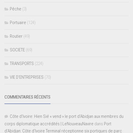
Pêche
(3)
Portuaire
(124)
Routier
(49)
SOCIETE
(69)
TRANSPORTS
(224)
VIE D’ENTREPRISES
(70)
COMMENTAIRES RÉCENTS
Côte d'Ivoire: Hien Sié « vend » le port d'Abidjan aux membres du
corps diplomatique accrédités | LeNouveauNavire
dans
Port
d’Abidjan: Côte d’Ivoire Terminal réceptionne six portiques de parc