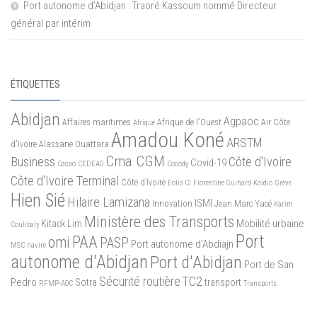
Port autonome d’Abidjan : Traoré Kassoum nommé Directeur
général par intérim
ÉTIQUETTES
Abidjan
Agpaoc
Affaires maritimes
Afrique de l'Ouest
Air Côte
Afrique
Amadou Koné
ARSTM
d'Ivoire
Alassane Ouattara
Cma CGM
Business
Côte d'Ivoire
Covid-19
Cacao
CEDEAO
Cocody
Côte d'Ivoire Terminal
Côte d’Ivoire
Eolis CI
Florentine Guihard-Koidio
Grève
Hien Sié
Hilaire Lamizana
ISMI
Innovation
Jean Marc Yacé
Karim
Ministère des Transports
Mobilité urbaine
Kitack Lim
Coulibaly
Port
PAA
omi
PASP
Port autonome d'Abdiajn
MSC
navire
autonome d'Abidjan
Port d'Abidjan
Port de San
Sécurité routière
TC2
Pedro
Sotra
transport
RFMP-AOC
Transports