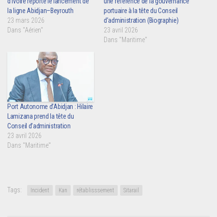
d’Ivoire reporte le lancement de
une référence de la gouvernance
la ligne Abidjan–Beyrouth
portuaire à la tête du Conseil
23 mars 2026
d’administration (Biographie)
Dans "Aérien"
23 avril 2026
Dans "Maritime"
Port Autonome d’Abidjan : Hilaire
Lamizana prend la tête du
Conseil d’administration
23 avril 2026
Dans "Maritime"
Tags:
Incident
Kan
rétablisssement
Sitarail