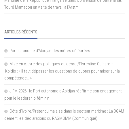
Maritime de la République Française
dans
Convention de partenariat:
Touré Mamadou en visite de travail à l’Arstm
ARTICLES RÉCENTS
Port autonome d’Abidjan : les mères célébrées
Mise en œuvre des politiques du genre /Florentine Guihard –
Koidio : « Il faut dépasser les questions de quotas pour miser sur la
compétence… »
JIFM 2026 : le Port autonome d’Abidjan réaffirme son engagement
pour le leadership féminin
Côte d’Ivoire/Prétendu malaise dans le secteur maritime : La DGAM
dément les déclarations du RASMOMM (Communiqué)