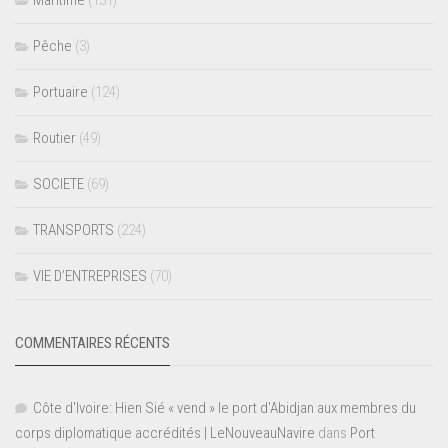
Pêche
(3)
Portuaire
(124)
Routier
(49)
SOCIETE
(69)
TRANSPORTS
(224)
VIE D’ENTREPRISES
(70)
COMMENTAIRES RÉCENTS
Côte d'Ivoire: Hien Sié « vend » le port d'Abidjan aux membres du
corps diplomatique accrédités | LeNouveauNavire
dans
Port