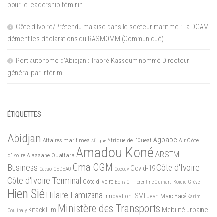
pour le leadership féminin
Côte d’Ivoire/Prétendu malaise dans le secteur maritime : La DGAM
dément les déclarations du RASMOMM (Communiqué)
Port autonome d’Abidjan : Traoré Kassoum nommé Directeur
général par intérim
ÉTIQUETTES
Abidjan
Agpaoc
Affaires maritimes
Afrique de l'Ouest
Air Côte
Afrique
Amadou Koné
ARSTM
d'Ivoire
Alassane Ouattara
Cma CGM
Business
Côte d'Ivoire
Covid-19
Cacao
CEDEAO
Cocody
Côte d'Ivoire Terminal
Côte d’Ivoire
Eolis CI
Florentine Guihard-Koidio
Grève
Hien Sié
Hilaire Lamizana
ISMI
Innovation
Jean Marc Yacé
Karim
Ministère des Transports
Mobilité urbaine
Kitack Lim
Coulibaly