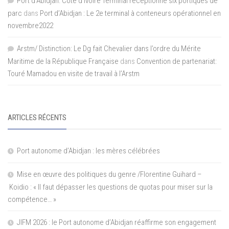
Port d'Abidjan: Côte d’Ivoire Terminal réceptionne six portiques de
parc
dans
Port d’Abidjan : Le 2e terminal à conteneurs opérationnel en
novembre2022
Arstm/ Distinction: Le Dg fait Chevalier dans l’ordre du Mérite
Maritime de la République Française
dans
Convention de partenariat:
Touré Mamadou en visite de travail à l’Arstm
ARTICLES RÉCENTS
Port autonome d’Abidjan : les mères célébrées
Mise en œuvre des politiques du genre /Florentine Guihard –
Koidio : « Il faut dépasser les questions de quotas pour miser sur la
compétence… »
JIFM 2026 : le Port autonome d’Abidjan réaffirme son engagement