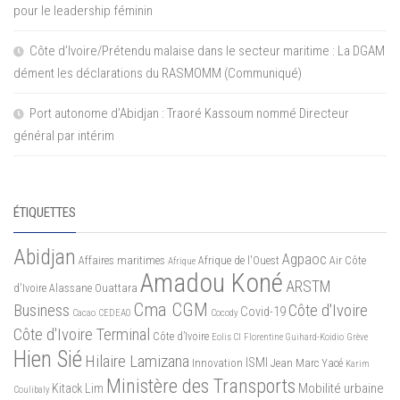
pour le leadership féminin
Côte d’Ivoire/Prétendu malaise dans le secteur maritime : La DGAM
dément les déclarations du RASMOMM (Communiqué)
Port autonome d’Abidjan : Traoré Kassoum nommé Directeur
général par intérim
ÉTIQUETTES
Abidjan
Agpaoc
Affaires maritimes
Afrique de l'Ouest
Air Côte
Afrique
Amadou Koné
ARSTM
d'Ivoire
Alassane Ouattara
Cma CGM
Business
Côte d'Ivoire
Covid-19
Cacao
CEDEAO
Cocody
Côte d'Ivoire Terminal
Côte d’Ivoire
Eolis CI
Florentine Guihard-Koidio
Grève
Hien Sié
Hilaire Lamizana
ISMI
Innovation
Jean Marc Yacé
Karim
Ministère des Transports
Mobilité urbaine
Kitack Lim
Coulibaly