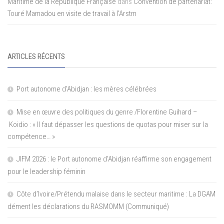
Maritime de la République Française
dans
Convention de partenariat:
Touré Mamadou en visite de travail à l’Arstm
ARTICLES RÉCENTS
Port autonome d’Abidjan : les mères célébrées
Mise en œuvre des politiques du genre /Florentine Guihard –
Koidio : « Il faut dépasser les questions de quotas pour miser sur la
compétence… »
JIFM 2026 : le Port autonome d’Abidjan réaffirme son engagement
pour le leadership féminin
Côte d’Ivoire/Prétendu malaise dans le secteur maritime : La DGAM
dément les déclarations du RASMOMM (Communiqué)