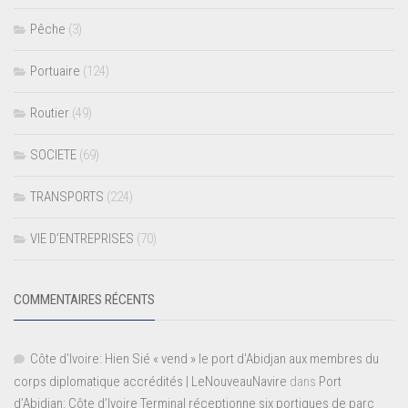
Pêche
(3)
Portuaire
(124)
Routier
(49)
SOCIETE
(69)
TRANSPORTS
(224)
VIE D’ENTREPRISES
(70)
COMMENTAIRES RÉCENTS
Côte d'Ivoire: Hien Sié « vend » le port d'Abidjan aux membres du
corps diplomatique accrédités | LeNouveauNavire
dans
Port
d’Abidjan: Côte d’Ivoire Terminal réceptionne six portiques de parc