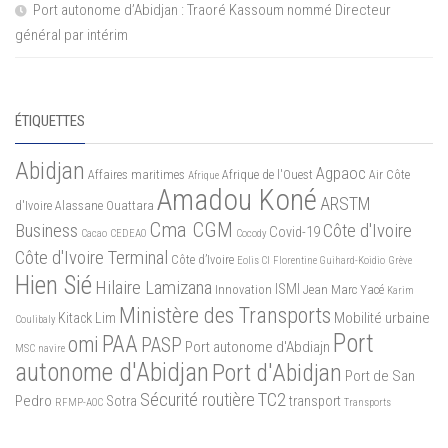
Port autonome d’Abidjan : Traoré Kassoum nommé Directeur
général par intérim
ÉTIQUETTES
Abidjan
Agpaoc
Affaires maritimes
Afrique de l'Ouest
Air Côte
Afrique
Amadou Koné
ARSTM
d'Ivoire
Alassane Ouattara
Cma CGM
Business
Côte d'Ivoire
Covid-19
Cacao
CEDEAO
Cocody
Côte d'Ivoire Terminal
Côte d’Ivoire
Eolis CI
Florentine Guihard-Koidio
Grève
Hien Sié
Hilaire Lamizana
ISMI
Innovation
Jean Marc Yacé
Karim
Ministère des Transports
Mobilité urbaine
Kitack Lim
Coulibaly
Port
PAA
omi
PASP
Port autonome d'Abdiajn
MSC
navire
autonome d'Abidjan
Port d'Abidjan
Port de San
Sécurité routière
TC2
Pedro
Sotra
transport
RFMP-AOC
Transports