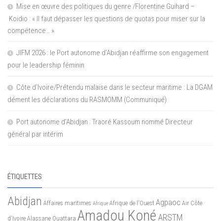
Mise en œuvre des politiques du genre /Florentine Guihard –
Koidio : « Il faut dépasser les questions de quotas pour miser sur la
compétence… »
JIFM 2026 : le Port autonome d’Abidjan réaffirme son engagement
pour le leadership féminin
Côte d’Ivoire/Prétendu malaise dans le secteur maritime : La DGAM
dément les déclarations du RASMOMM (Communiqué)
Port autonome d’Abidjan : Traoré Kassoum nommé Directeur
général par intérim
ÉTIQUETTES
Abidjan
Agpaoc
Affaires maritimes
Afrique de l'Ouest
Air Côte
Afrique
Amadou Koné
ARSTM
d'Ivoire
Alassane Ouattara