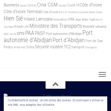
Cma CGM
Business
Côte d'Ivoire
Covid-19
Cacao
CEDEAO
Cocody
Côte d'Ivoire Terminal
Côte d’Ivoire
Eolis CI
Florentine Guihard-Koidio
Grève
Hien Sié
Hilaire Lamizana
ISMI
Innovation
Jean Marc Yacé
Karim
Ministère des Transports
Mobilité urbaine
Kitack Lim
Coulibaly
Port
PAA
omi
PASP
Port autonome d'Abdiajn
MSC
navire
autonome d'Abidjan
Port d'Abidjan
Port de San
Sécurité routière
TC2
Pedro
Sotra
transport
RFMP-AOC
Transports
Confidentialité et cookies : ce site utilise des cookies. En continuant à utiliser ce
site Web, vous acceptez leur utilisation.
Copyright 2022. Le Nouveau Navire. Tout droit Réservé. Edité par