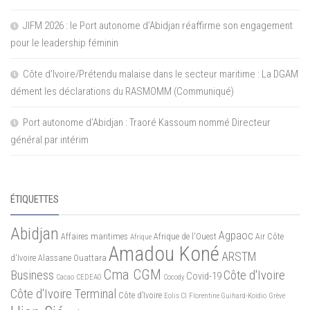
JIFM 2026 : le Port autonome d’Abidjan réaffirme son engagement
pour le leadership féminin
Côte d’Ivoire/Prétendu malaise dans le secteur maritime : La DGAM
dément les déclarations du RASMOMM (Communiqué)
Port autonome d’Abidjan : Traoré Kassoum nommé Directeur
général par intérim
ÉTIQUETTES
Abidjan
Agpaoc
Affaires maritimes
Afrique de l'Ouest
Air Côte
Afrique
Amadou Koné
ARSTM
d'Ivoire
Alassane Ouattara
Cma CGM
Business
Côte d'Ivoire
Covid-19
Cacao
CEDEAO
Cocody
Côte d'Ivoire Terminal
Côte d’Ivoire
Eolis CI
Florentine Guihard-Koidio
Grève