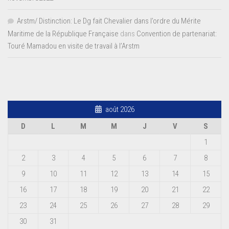
Arstm/ Distinction: Le Dg fait Chevalier dans l’ordre du Mérite
Maritime de la République Française
dans
Convention de partenariat:
Touré Mamadou en visite de travail à l’Arstm
août 2026
D
L
M
M
J
V
S
1
2
3
4
5
6
7
8
9
10
11
12
13
14
15
16
17
18
19
20
21
22
23
24
25
26
27
28
29
30
31