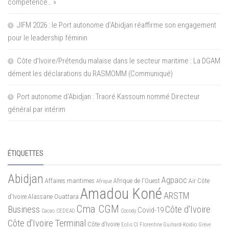
compétence… »
JIFM 2026 : le Port autonome d’Abidjan réaffirme son engagement
pour le leadership féminin
Côte d’Ivoire/Prétendu malaise dans le secteur maritime : La DGAM
dément les déclarations du RASMOMM (Communiqué)
Port autonome d’Abidjan : Traoré Kassoum nommé Directeur
général par intérim
ÉTIQUETTES
Abidjan
Agpaoc
Affaires maritimes
Afrique de l'Ouest
Air Côte
Afrique
Amadou Koné
ARSTM
d'Ivoire
Alassane Ouattara
Cma CGM
Business
Côte d'Ivoire
Covid-19
Cacao
CEDEAO
Cocody
Côte d'Ivoire Terminal
Côte d’Ivoire
Eolis CI
Florentine Guihard-Koidio
Grève