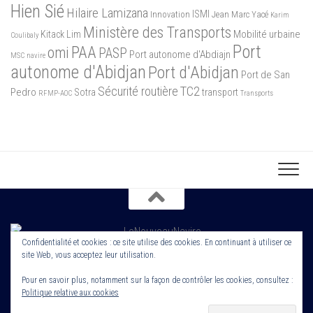
Hien Sié
Hilaire Lamizana
ISMI
Innovation
Jean Marc Yacé
Karim
Ministère des Transports
Mobilité urbaine
Kitack Lim
Coulibaly
Port
PAA
omi
PASP
Port autonome d'Abdiajn
MSC
navire
autonome d'Abidjan
Port d'Abidjan
Port de San
Sécurité routière
TC2
Pedro
Sotra
transport
RFMP-AOC
Transports
Confidentialité et cookies : ce site utilise des cookies. En continuant à utiliser ce
site Web, vous acceptez leur utilisation.
Copyright 2022. Le Nouveau Navire. Tout droit Réservé. Edité par
Cornerstone ROS
Pour en savoir plus, notamment sur la façon de contrôler les cookies, consultez :
Politique relative aux cookies