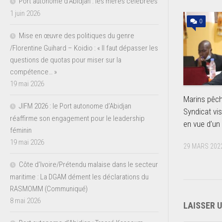
Port autonome d’Abidjan : les mères célébrées
1 juin 2026
0
Mise en œuvre des politiques du genre
/Florentine Guihard – Koidio : « Il faut dépasser les
questions de quotas pour miser sur la
compétence… »
19 mai 2026
Marins pêch
JIFM 2026 : le Port autonome d’Abidjan
Syndicat vis
réaffirme son engagement pour le leadership
en vue d’un 
féminin
19 mai 2026
29 MARS 202
Côte d’Ivoire/Prétendu malaise dans le secteur
maritime : La DGAM dément les déclarations du
RASMOMM (Communiqué)
8 mai 2026
LAISSER 