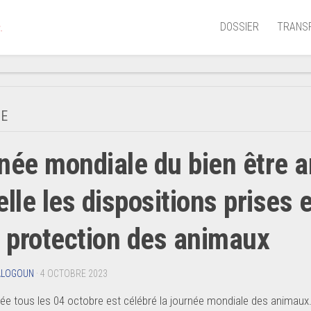
DOSSIER
TRANS
.
Aérien
Mariti
E
Portua
née mondiale du bien être a
Routie
Ferrov
elle les dispositions prises 
Laguna
a protection des animaux
ALOGOUN
· 4 OCTOBRE 2023
e tous les 04 octobre est célébré la journée mondiale des animaux. A