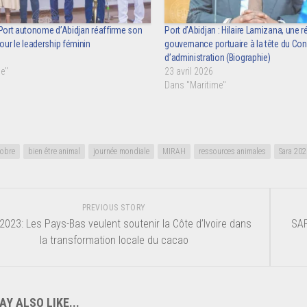
 Port autonome d’Abidjan réaffirme son
Port d’Abidjan : Hilaire Lamizana, une r
ur le leadership féminin
gouvernance portuaire à la tête du Con
d’administration (Biographie)
e"
23 avril 2026
Dans "Maritime"
tobre
bien être animal
journée mondiale
MIRAH
ressources animales
Sara 202
PREVIOUS STORY
2023: Les Pays-Bas veulent soutenir la Côte d’Ivoire dans
SAR
la transformation locale du cacao
Y ALSO LIKE...