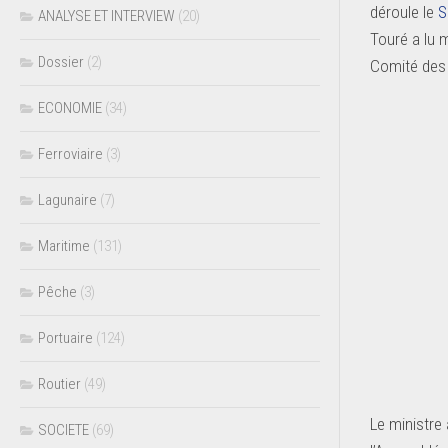
déroule le
S
ANALYSE ET INTERVIEW
(20)
Touré a lu 
Dossier
(2)
Comité des a
ECONOMIE
(34)
Ferroviaire
(3)
Lagunaire
(7)
Maritime
(131)
Pêche
(3)
Portuaire
(124)
Routier
(49)
Le ministre 
SOCIETE
(69)