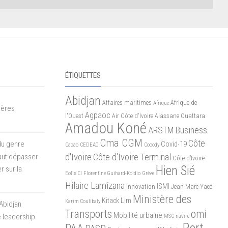
ÉTIQUETTES
Abidjan
Affaires maritimes
Afrique de
Afrique
mères
Agpaoc
l'Ouest
Air Côte d'Ivoire
Alassane Ouattara
Amadou Koné
ARSTM
Business
Cma CGM
Côte
du genre
Covid-19
Cacao
CEDEAO
Cocody
d'Ivoire
Côte d'Ivoire Terminal
 faut dépasser
Côte d’Ivoire
Hien Sié
r sur la
Eolis CI
Florentine Guihard-Koidio
Grève
Hilaire Lamizana
ISMI
Innovation
Jean Marc Yacé
Ministère des
Kitack Lim
Karim Coulibaly
Abidjan
Transports
omi
Mobilité urbaine
 leadership
MSC
navire