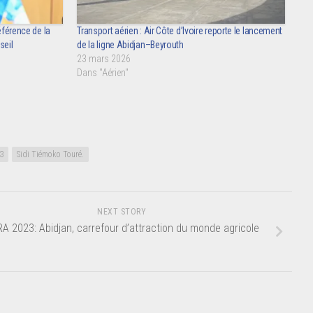
éférence de la
Transport aérien : Air Côte d’Ivoire reporte le lancement
seil
de la ligne Abidjan–Beyrouth
23 mars 2026
Dans "Aérien"
3
Sidi Tiémoko Touré.
NEXT STORY
A 2023: Abidjan, carrefour d’attraction du monde agricole