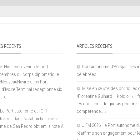
S RÉCENTS
ARTICLES RÉCENTS
e: Hien Sié « vend » le port
Port autonome d’Abidjan : les 
 membres du corps diplomatique
célébrées
LeNouveauNavire
dans
Port
Mise en œuvre des politiques 
e d’Ivoire Terminal réceptionne six
/Florentine Guihard – Koidio : « Il
parc
les questions de quotas pour mise
Le Port autonome et l’OFT
compétence… »
 forces
dans
Notation financière:
JIFM 2026 : le Port autonome d’
me de San Pedro obtient la note A
réaffirme son engagement pour le