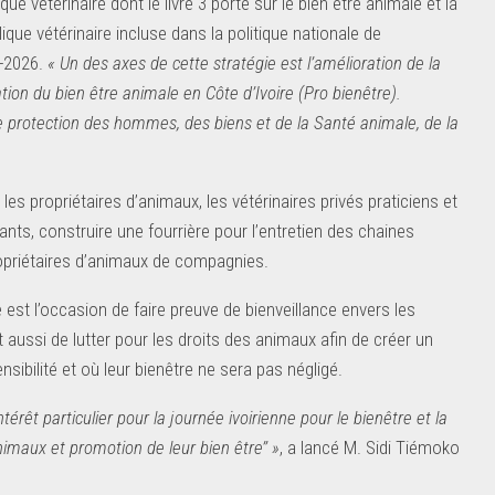
 vétérinaire dont le livre 3 porte sur le bien être animale et la
que vétérinaire incluse dans la politique nationale de
2-2026.
« Un des axes de cette stratégie est l’amélioration de la
ation du bien être animale en Côte d’Ivoire (Pro bienêtre).
e protection des hommes, des biens et de la Santé animale, de la
les propriétaires d’animaux, les vétérinaires privés praticiens et
nts, construire une fourrière pour l’entretien des chaines
ropriétaires d’animaux de compagnies.
est l’occasion de faire preuve de bienveillance envers les
aussi de lutter pour les droits des animaux afin de créer un
ilité et où leur bienêtre ne sera pas négligé.
rêt particulier pour la journée ivoirienne pour le bienêtre et la
imaux et promotion de leur bien être’’ »
, a lancé M. Sidi Tiémoko