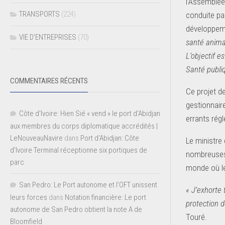
l’Assemblée 
TRANSPORTS
(224)
conduite par
développeme
VIE D’ENTREPRISES
(70)
santé animal
L’objectif 
Santé publi
COMMENTAIRES RÉCENTS
Ce projet de
gestionnair
Côte d'Ivoire: Hien Sié « vend » le port d'Abidjan
errants rég
aux membres du corps diplomatique accrédités |
LeNouveauNavire
dans
Port d’Abidjan: Côte
Le ministre
d’Ivoire Terminal réceptionne six portiques de
nombreuses 
parc
monde où le
San Pedro: Le Port autonome et l’OFT unissent
« J’exhorte 
leurs forces
dans
Notation financière: Le port
protection d
autonome de San Pedro obtient la note A de
Touré.
Bloomfield