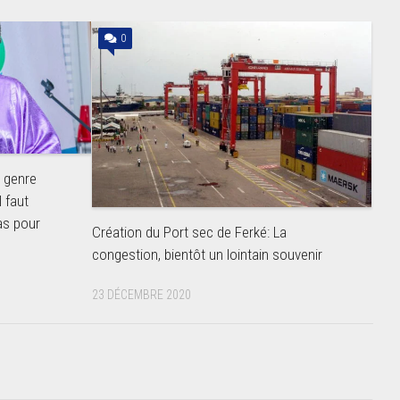
0
u genre
l faut
as pour
Création du Port sec de Ferké: La
congestion, bientôt un lointain souvenir
23 DÉCEMBRE 2020