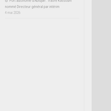
Port autonome d’Abidjan : Traoré Kassoum
nommé Directeur général par intérim
4 mai 2026