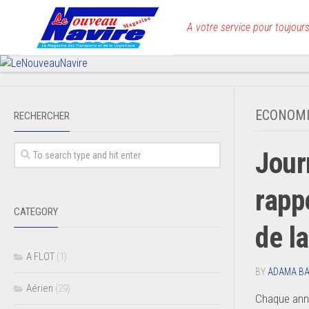
Skip
to
A votre service pour toujours
content
ECONOMI
RECHERCHER
Jour
rapp
CATEGORY
de l
A FLOT
(1)
BY
ADAMA B
Aérien
(29)
Chaque anné