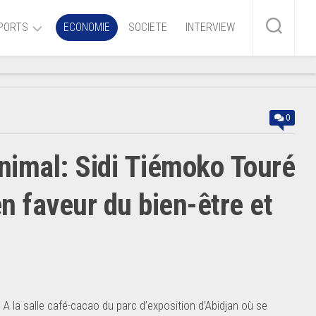
PORTS
ECONOMIE
SOCIETE
INTERVIEW
me
0
ire
nimal: Sidi Tiémoko Touré
r
iaire
en faveur du bien-être et
ire
 la salle café-cacao du parc d’exposition d’Abidjan où se