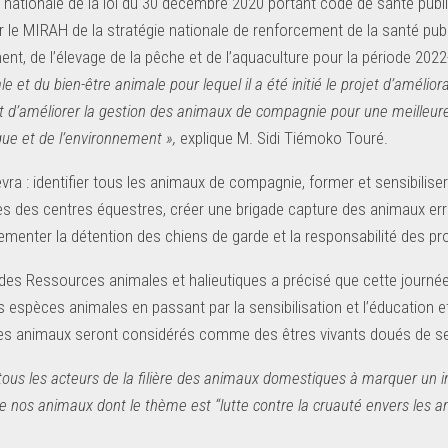
nationale de la loi du 30 décembre 2020 portant code de santé publique
 le MIRAH de la stratégie nationale de renforcement de la santé publi
nt, de l’élevage de la pêche et de l’aquaculture pour la période 202
e et du bien-être animale pour lequel il a été initié le projet d’amélior
est d’améliorer la gestion des animaux de compagnie pour une meilleur
que et de l’environnement »,
explique M. Sidi Tiémoko Touré.
vra : identifier tous les animaux de compagnie, former et sensibiliser 
es des centres équestres, créer une brigade capture des animaux erra
lementer la détention des chiens de garde et la responsabilité des p
 des Ressources animales et halieutiques a précisé que cette journée 
espèces animales en passant par la sensibilisation et l’éducation et 
s animaux seront considérés comme des êtres vivants doués de sensib
tous les acteurs de la filière des animaux domestiques à marquer un inté
e nos animaux dont le thème est ‘‘lutte contre la cruauté envers les an