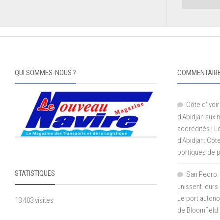
QUI SOMMES-NOUS ?
COMMENTAIRE
Côte d'Ivoir
d'Abidjan aux
accrédités | 
d’Abidjan: Côt
portiques de 
STATISTIQUES
San Pedro: 
unissent leurs
Le port autono
13 403 visites
de Bloomfield