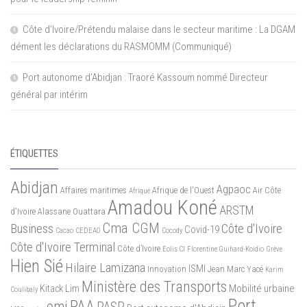
Côte d’Ivoire/Prétendu malaise dans le secteur maritime : La DGAM
dément les déclarations du RASMOMM (Communiqué)
Port autonome d’Abidjan : Traoré Kassoum nommé Directeur
général par intérim
ÉTIQUETTES
Abidjan
Agpaoc
Affaires maritimes
Afrique de l'Ouest
Air Côte
Afrique
Amadou Koné
ARSTM
d'Ivoire
Alassane Ouattara
Cma CGM
Business
Côte d'Ivoire
Covid-19
Cacao
CEDEAO
Cocody
Côte d'Ivoire Terminal
Côte d’Ivoire
Eolis CI
Florentine Guihard-Koidio
Grève
Hien Sié
Hilaire Lamizana
ISMI
Innovation
Jean Marc Yacé
Karim
Ministère des Transports
Mobilité urbaine
Kitack Lim
Coulibaly
Port
PAA
omi