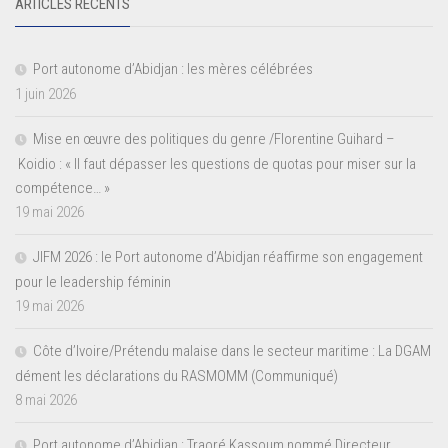
ARTICLES RÉCENTS
Port autonome d’Abidjan : les mères célébrées
1 juin 2026
Mise en œuvre des politiques du genre /Florentine Guihard –
Koidio : « Il faut dépasser les questions de quotas pour miser sur la
compétence… »
19 mai 2026
JIFM 2026 : le Port autonome d’Abidjan réaffirme son engagement
pour le leadership féminin
19 mai 2026
Côte d’Ivoire/Prétendu malaise dans le secteur maritime : La DGAM
dément les déclarations du RASMOMM (Communiqué)
8 mai 2026
Port autonome d’Abidjan : Traoré Kassoum nommé Directeur