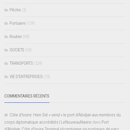
Pêche
(3)
Portuaire
(124)
Routier
(49)
SOCIETE
(69)
TRANSPORTS
(224)
VIE D’ENTREPRISES
(70)
COMMENTAIRES RÉCENTS
Côte d'Ivoire: Hien Sié « vend » le port d'Abidjan aux membres du
corps diplomatique accrédités | LeNouveauNavire
dans
Port
d’Abidjan: Côte d’Ivoire Terminal réceptionne six portiques de parc