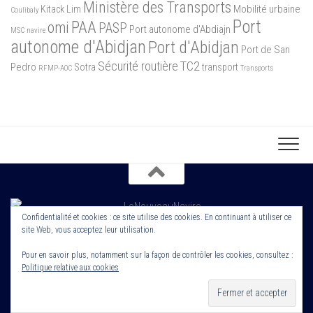
Ministère des Transports
Mobilité urbaine
Kitack Lim
Coulibaly
Port
PAA
omi
PASP
Port autonome d'Abdiajn
MSC
navire
autonome d'Abidjan
Port d'Abidjan
Port de San
Sécurité routière
TC2
Pedro
Sotra
transport
RFMP-AOC
Transports
Confidentialité et cookies : ce site utilise des cookies. En continuant à utiliser ce
site Web, vous acceptez leur utilisation.
Copyright 2022. Le Nouveau Navire. Tout droit Réservé. Edité par
Cornerstone ROS
Pour en savoir plus, notamment sur la façon de contrôler les cookies, consultez :
Politique relative aux cookies