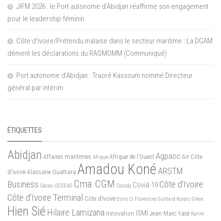
JIFM 2026 : le Port autonome d’Abidjan réaffirme son engagement
pour le leadership féminin
Côte d’Ivoire/Prétendu malaise dans le secteur maritime : La DGAM
dément les déclarations du RASMOMM (Communiqué)
Port autonome d’Abidjan : Traoré Kassoum nommé Directeur
général par intérim
ÉTIQUETTES
Abidjan
Agpaoc
Affaires maritimes
Afrique de l'Ouest
Air Côte
Afrique
Amadou Koné
ARSTM
d'Ivoire
Alassane Ouattara
Cma CGM
Business
Côte d'Ivoire
Covid-19
Cacao
CEDEAO
Cocody
Côte d'Ivoire Terminal
Côte d’Ivoire
Eolis CI
Florentine Guihard-Koidio
Grève
Hien Sié
Hilaire Lamizana
ISMI
Innovation
Jean Marc Yacé
Karim