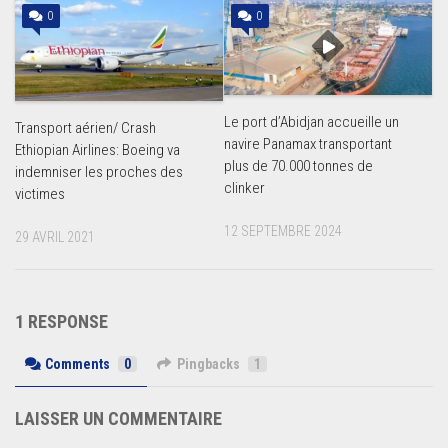
0
0
Le port d’Abidjan accueille un
Transport aérien/ Crash
navire Panamax transportant
Ethiopian Airlines: Boeing va
plus de 70.000 tonnes de
indemniser les proches des
clinker
victimes
12 SEPTEMBRE 2024
29 AVRIL 2021
1 RESPONSE
Comments
0
Pingbacks
1
LAISSER UN COMMENTAIRE