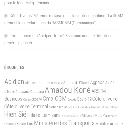
pour le leadership féminin
Côte d’Ivoire/Prétendu malaise dans le secteur maritime : La DGAM
dément les déclarations du RASMOMM (Communiqué)
Port autonome d’Abidjan : Traoré Kassoum nommé Directeur
général par intérim
ÉTIQUETTES
Abidjan
Agpaoc
Affaires maritimes
Afrique de l'Ouest
Air Côte
Afrique
Amadou Koné
ARSTM
d'Ivoire
Alassane Ouattara
Cma CGM
Business
Côte d'Ivoire
Covid-19
Cacao
CEDEAO
Cocody
Côte d'Ivoire Terminal
Côte d’Ivoire
Eolis CI
Florentine Guihard-Koidio
Grève
Hien Sié
Hilaire Lamizana
ISMI
Innovation
Jean Marc Yacé
Karim
Ministère des Transports
Mobilité urbaine
Kitack Lim
Coulibaly