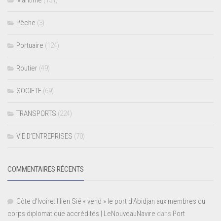
Pêche
(3)
Portuaire
(124)
Routier
(49)
SOCIETE
(69)
TRANSPORTS
(224)
VIE D’ENTREPRISES
(70)
COMMENTAIRES RÉCENTS
Côte d'Ivoire: Hien Sié « vend » le port d'Abidjan aux membres du
corps diplomatique accrédités | LeNouveauNavire
dans
Port