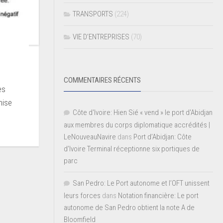
TRANSPORTS
(224)
VIE D’ENTREPRISES
(70)
COMMENTAIRES RÉCENTS
es
mise
Côte d'Ivoire: Hien Sié « vend » le port d'Abidjan
aux membres du corps diplomatique accrédités |
LeNouveauNavire
dans
Port d’Abidjan: Côte
d’Ivoire Terminal réceptionne six portiques de
parc
San Pedro: Le Port autonome et l’OFT unissent
leurs forces
dans
Notation financière: Le port
autonome de San Pedro obtient la note A de
Bloomfield