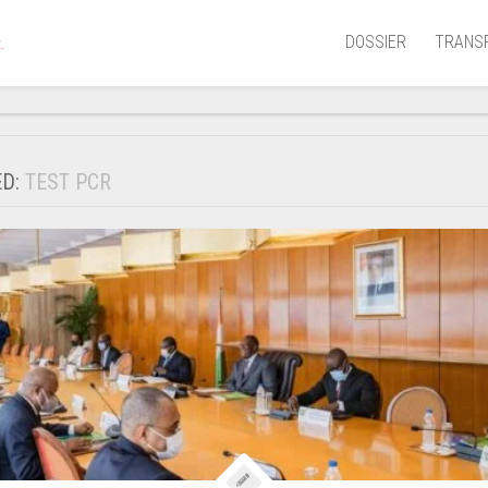
DOSSIER
TRANS
.
Aérien
Mariti
ED:
TEST PCR
Portua
Routie
Ferrov
Laguna