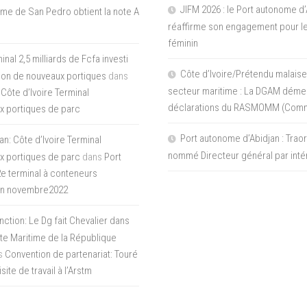
JIFM 2026 : le Port autonome d’
me de San Pedro obtient la note A
réaffirme son engagement pour le
féminin
nal 2,5 milliards de Fcfa investi
Côte d’Ivoire/Prétendu malaise
tion de nouveaux portiques
dans
secteur maritime : La DGAM démen
 Côte d’Ivoire Terminal
déclarations du RASMOMM (Com
x portiques de parc
Port autonome d’Abidjan : Tra
an: Côte d’Ivoire Terminal
nommé Directeur général par inté
x portiques de parc
dans
Port
 2e terminal à conteneurs
en novembre2022
inction: Le Dg fait Chevalier dans
ite Maritime de la République
s
Convention de partenariat: Touré
ite de travail à l’Arstm