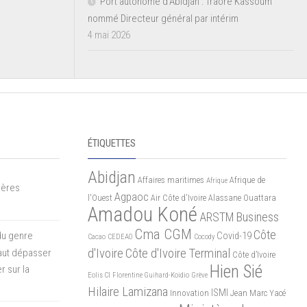
Port autonome d’Abidjan : Traoré Kassoum
nommé Directeur général par intérim
4 mai 2026
ÉTIQUETTES
Abidjan
Affaires maritimes
Afrique de
Afrique
mères
Agpaoc
l'Ouest
Air Côte d'Ivoire
Alassane Ouattara
Amadou Koné
ARSTM
Business
Cma CGM
Côte
du genre
Covid-19
Cacao
CEDEAO
Cocody
d'Ivoire
Côte d'Ivoire Terminal
 faut dépasser
Côte d’Ivoire
Hien Sié
r sur la
Eolis CI
Florentine Guihard-Koidio
Grève
Hilaire Lamizana
ISMI
Innovation
Jean Marc Yacé