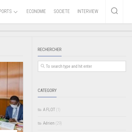
PORTS
ECONOMIE
SOCIETE
INTERVIEW
me
RECHERCHER
ire
r
iaire
CATEGORY
ire
A FLOT
(1)
Aérien
(29)