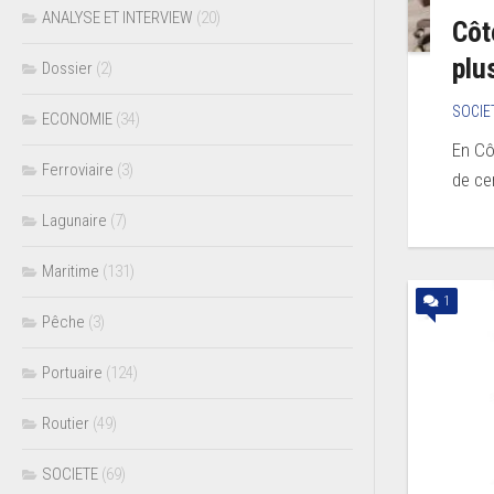
ANALYSE ET INTERVIEW
(20)
Côt
plu
Dossier
(2)
SOCIE
ECONOMIE
(34)
En Cô
Ferroviaire
(3)
de cer
Lagunaire
(7)
Maritime
(131)
1
Pêche
(3)
Portuaire
(124)
Routier
(49)
SOCIETE
(69)