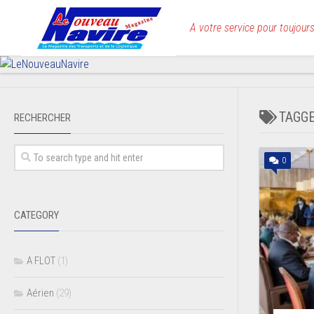
Skip
to
A votre service pour toujours
content
TAGG
RECHERCHER
0
CATEGORY
A FLOT
(1)
Aérien
(29)