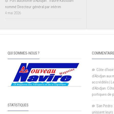
Port autonome d’Abidjan : Traoré Kassoum
nommé Directeur général par intérim
4 mai 2026
QUI SOMMES-NOUS ?
COMMENTAIRE
Côte d'Ivoir
d'Abidjan aux
accrédités | 
d’Abidjan: Côt
portiques de 
STATISTIQUES
San Pedro: 
unissent leurs