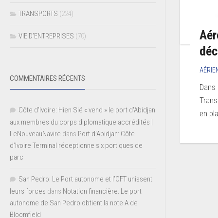
TRANSPORTS
(224)
Aér
VIE D’ENTREPRISES
(70)
déc
AÉRIE
COMMENTAIRES RÉCENTS
Dans 
Trans
Côte d'Ivoire: Hien Sié « vend » le port d'Abidjan
en pla
aux membres du corps diplomatique accrédités |
LeNouveauNavire
dans
Port d’Abidjan: Côte
d’Ivoire Terminal réceptionne six portiques de
parc
San Pedro: Le Port autonome et l’OFT unissent
leurs forces
dans
Notation financière: Le port
autonome de San Pedro obtient la note A de
Bloomfield