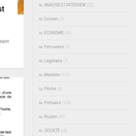
ANALYSE ET INTERVIEW
(20)
st
Dossier
(2)
ECONOMIE
(34)
ement
Ferroviaire
(3)
Lagunaire
(7)
Maritime
(131)
Pêche
(3)
Portuaire
(124)
Routier
(49)
SOCIETE
(69)