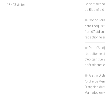
Le port autono
13 403 visites
de Bloomfield
Congo Termi
dans l’acquisi
Port d’Abidjan:
réceptionne si
Port d'Abidj
réceptionne si
d’Abidjan : Le
opérationnel 
Arstm/ Dist
l’ordre du Mér
Française
dan
Mamadou en vis