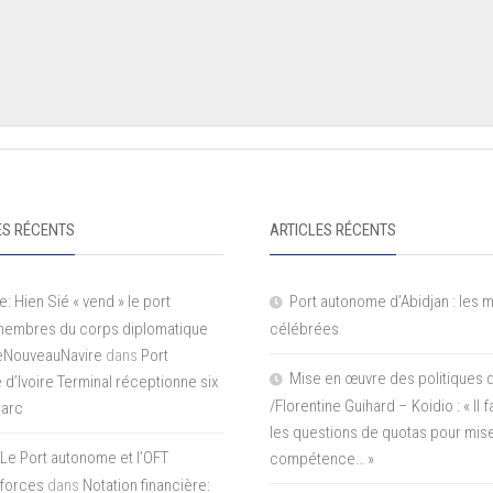
S RÉCENTS
ARTICLES RÉCENTS
e: Hien Sié « vend » le port
Port autonome d’Abidjan : les 
 membres du corps diplomatique
célébrées
LeNouveauNavire
dans
Port
Mise en œuvre des politiques 
e d’Ivoire Terminal réceptionne six
/Florentine Guihard – Koidio : « Il
parc
les questions de quotas pour mise
Le Port autonome et l’OFT
compétence… »
 forces
dans
Notation financière: