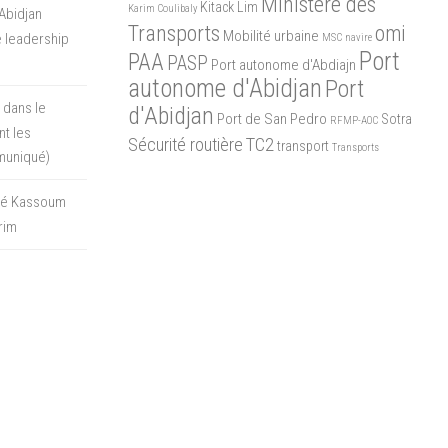
Ministère des
Kitack Lim
Karim Coulibaly
Abidjan
Transports
omi
Mobilité urbaine
 leadership
MSC
navire
Port
PAA
PASP
Port autonome d'Abdiajn
autonome d'Abidjan
Port
 dans le
d'Abidjan
Port de San Pedro
Sotra
RFMP-AOC
t les
Sécurité routière
TC2
transport
Transports
muniqué)
oré Kassoum
rim