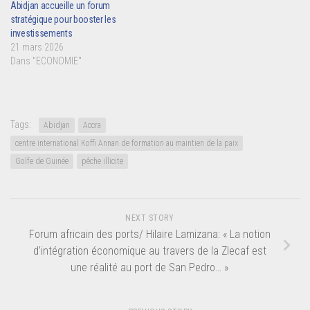
Abidjan accueille un forum
stratégique pour booster les
investissements
21 mars 2026
Dans "ECONOMIE"
Tags:
Abidjan
Accra
centre international Koffi Annan de formation au maintien de la paix
Golfe de Guinée
pêche illicite
NEXT STORY
Forum africain des ports/ Hilaire Lamizana: « La notion
d’intégration économique au travers de la Zlecaf est
une réalité au port de San Pedro… »