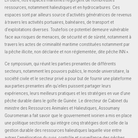
En outre, nos espaces maritimes regorgent de nombreuses
ressources, notamment halieutiques et en hydrocarbures. Ces
espaces sont par ailleurs source d’activités génératrices de revenus
à travers les activités portuaires, balnéaires, de transport et
d’exploitations diverses. Toutefois ce potentiel demeure vulnérable
face aux risques de menaces, de sécurité et de sûreté, notamment à
travers les actes de criminalité maritime constituées notamment par
la pêche illicite, non déclarée et non réglementée, dite pêche INN ».
Ce symposium, qui réunit les parties prenantes de différents
secteurs, notamment les pouvoirs publics, le monde universitaire, la
société civile et le secteur privé a pour but de fournir une plateforme
aux parties prenantes afin qu’elles puissent partager leurs
expériences, leurs meilleurs pratiques et les stratégies en vue d’une
pêche durable dans le golfe de Guinée. Le directeur de Cabinet du
ministre des Ressources Animales et Halieutiques, Assoumany
Gouromenan a fait savoir que le gouvernement ivoirien a mis en place
une politique sectorielle qui intègre cinq stratégies dont celle de la
gestion durable des ressources halieutiques laquelle vise entre
autres l’amélioration du suivi, contrôle et surveillance des pêches.