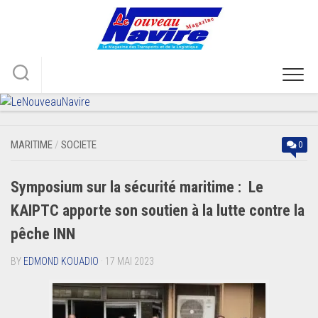
Skip
to
content
MARITIME
/
SOCIETE
0
Symposium sur la sécurité maritime : Le
KAIPTC apporte son soutien à la lutte contre la
pêche INN
BY
EDMOND KOUADIO
· 17 MAI 2023