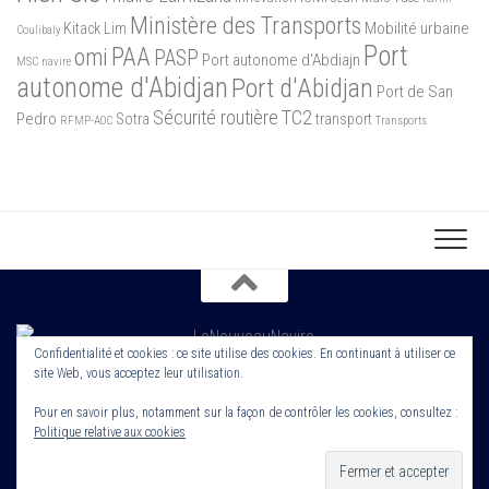
Ministère des Transports
Mobilité urbaine
Kitack Lim
Coulibaly
Port
PAA
omi
PASP
Port autonome d'Abdiajn
MSC
navire
autonome d'Abidjan
Port d'Abidjan
Port de San
Sécurité routière
TC2
Pedro
Sotra
transport
RFMP-AOC
Transports
Confidentialité et cookies : ce site utilise des cookies. En continuant à utiliser ce
site Web, vous acceptez leur utilisation.
Copyright 2022. Le Nouveau Navire. Tout droit Réservé. Edité par
Cornerstone ROS
Pour en savoir plus, notamment sur la façon de contrôler les cookies, consultez :
Politique relative aux cookies