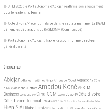
JIFM 2026 : le Port autonome d’Abidjan réaffirme son engagement
pour le leadership féminin
Côte d’Ivoire/Prétendu malaise dans le secteur maritime : La DGAM
dément les déclarations du RASMOMM (Communiqué)
Port autonome d’Abidjan : Traoré Kassoum nommé Directeur
général par intérim
ÉTIQUETTES
Abidjan
Agpaoc
Affaires maritimes
Afrique de l'Ouest
Air Côte
Afrique
Amadou Koné
ARSTM
d'Ivoire
Alassane Ouattara
Cma CGM
Business
Côte d'Ivoire
Covid-19
Cacao
CEDEAO
Cocody
Côte d'Ivoire Terminal
Côte d’Ivoire
Eolis CI
Florentine Guihard-Koidio
Grève
Hien Sié
Hilaire Lamizana
ISMI
Innovation
Jean Marc Yacé
Karim