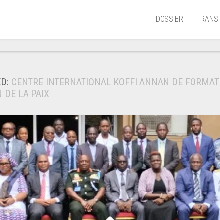
DOSSIER
TRANS
.
Aérien
Mariti
ED:
CENTRE INTERNATIONAL KOFFI ANNAN DE FORMAT
Portua
 DE LA PAIX
Routie
Ferrov
Laguna