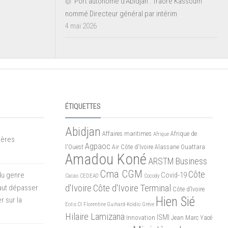
Port autonome d’Abidjan : Traoré Kassoum
nommé Directeur général par intérim
4 mai 2026
ÉTIQUETTES
Abidjan
Affaires maritimes
Afrique de
Afrique
mères
Agpaoc
l'Ouest
Air Côte d'Ivoire
Alassane Ouattara
Amadou Koné
ARSTM
Business
Cma CGM
Côte
du genre
Covid-19
Cacao
CEDEAO
Cocody
d'Ivoire
Côte d'Ivoire Terminal
 faut dépasser
Côte d’Ivoire
Hien Sié
r sur la
Eolis CI
Florentine Guihard-Koidio
Grève
Hilaire Lamizana
ISMI
Innovation
Jean Marc Yacé