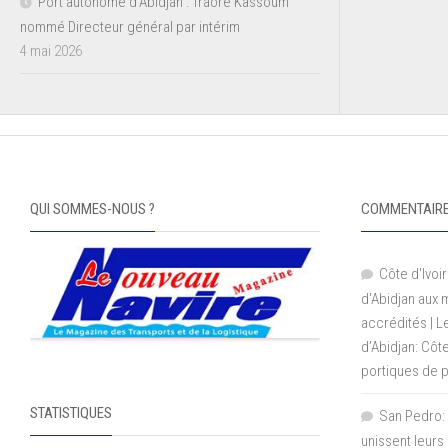
Port autonome d’Abidjan : Traoré Kassoum
nommé Directeur général par intérim
4 mai 2026
QUI SOMMES-NOUS ?
COMMENTAIRE
Côte d'Ivoir
d'Abidjan aux
accrédités | 
d’Abidjan: Côt
portiques de 
STATISTIQUES
San Pedro: 
unissent leurs