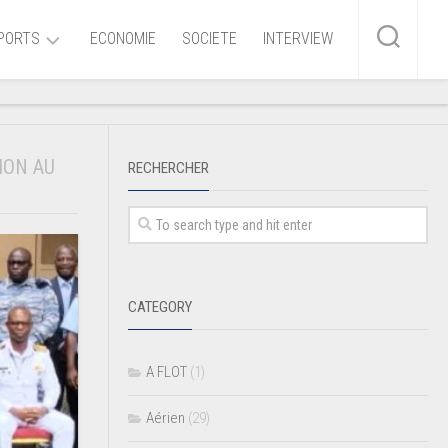
PORTS
ECONOMIE
SOCIETE
INTERVIEW
me
ION AU
RECHERCHER
ire
r
iaire
CATEGORY
ire
A FLOT
(1)
Aérien
(29)