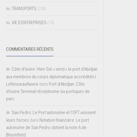
TRANSPORTS
(224)
VIE D’ENTREPRISES
(70)
COMMENTAIRES RÉCENTS
Côte d'Ivoire: Hien Sié « vend » le port d'Abidjan
aux membres du corps diplomatique accrédités |
LeNouveauNavire
dans
Port d’Abidjan: Côte
d’Ivoire Terminal réceptionne six portiques de
parc
San Pedro: Le Port autonome et l’OFT unissent
leurs forces
dans
Notation financière: Le port
autonome de San Pedro obtient la note A de
Bloomfield