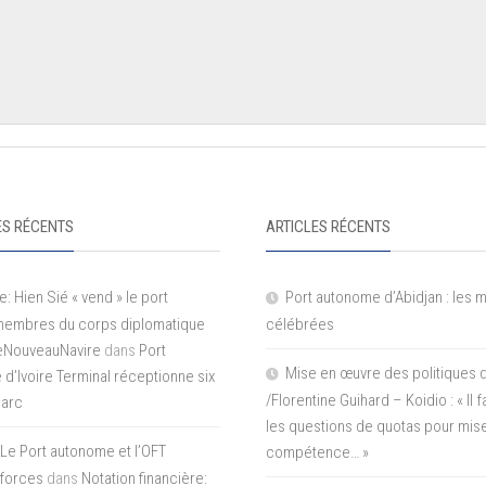
S RÉCENTS
ARTICLES RÉCENTS
e: Hien Sié « vend » le port
Port autonome d’Abidjan : les 
 membres du corps diplomatique
célébrées
LeNouveauNavire
dans
Port
Mise en œuvre des politiques 
e d’Ivoire Terminal réceptionne six
/Florentine Guihard – Koidio : « Il
parc
les questions de quotas pour mise
Le Port autonome et l’OFT
compétence… »
 forces
dans
Notation financière: