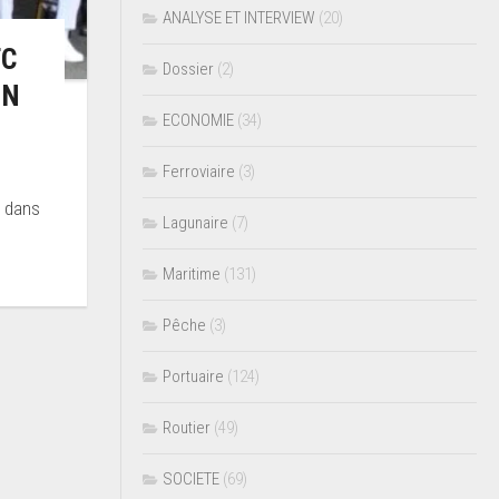
ANALYSE ET INTERVIEW
(20)
TC
Dossier
(2)
NN
ECONOMIE
(34)
Ferroviaire
(3)
r dans
Lagunaire
(7)
Maritime
(131)
Pêche
(3)
Portuaire
(124)
Routier
(49)
SOCIETE
(69)