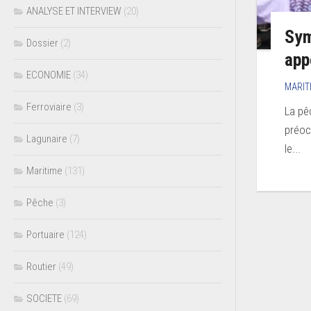
ANALYSE ET INTERVIEW
(20)
Sym
Dossier
(2)
app
ECONOMIE
(34)
MARIT
Ferroviaire
(3)
La pê
préoc
Lagunaire
(7)
le...
Maritime
(131)
Pêche
(3)
Portuaire
(124)
Routier
(49)
SOCIETE
(69)