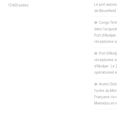
Le port autono
13 403 visites
de Bloomfield
Congo Termi
dans l’acquisi
Port d’Abidjan:
réceptionne si
Port d'Abidj
réceptionne si
d’Abidjan : Le
opérationnel 
Arstm/ Dist
l’ordre du Mér
Française
dan
Mamadou en vis