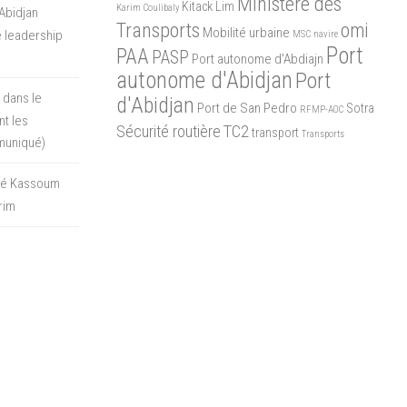
Ministère des
Kitack Lim
Karim Coulibaly
Abidjan
Transports
omi
Mobilité urbaine
 leadership
MSC
navire
Port
PAA
PASP
Port autonome d'Abdiajn
autonome d'Abidjan
Port
 dans le
d'Abidjan
Port de San Pedro
Sotra
RFMP-AOC
t les
Sécurité routière
TC2
transport
Transports
muniqué)
oré Kassoum
rim