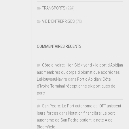
TRANSPORTS
(224)
VIE D’ENTREPRISES
(70)
COMMENTAIRES RÉCENTS
Côte d'Ivoire: Hien Sié « vend » le port d'Abidjan
aux membres du corps diplomatique accrédités |
LeNouveauNavire
dans
Port d’Abidjan: Côte
d’Ivoire Terminal réceptionne six portiques de
parc
San Pedro: Le Port autonome et l’OFT unissent
leurs forces
dans
Notation financière: Le port
autonome de San Pedro obtient la note A de
Bloomfield