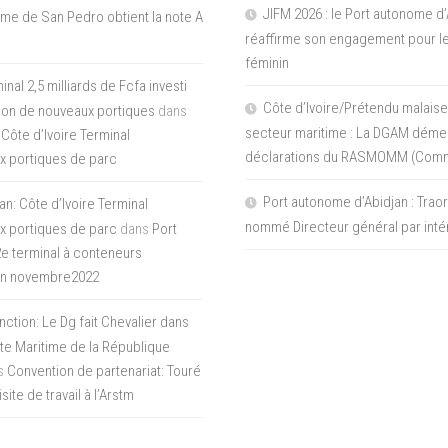
JIFM 2026 : le Port autonome d’
me de San Pedro obtient la note A
réaffirme son engagement pour le
féminin
nal 2,5 milliards de Fcfa investi
Côte d’Ivoire/Prétendu malaise
tion de nouveaux portiques
dans
secteur maritime : La DGAM démen
 Côte d’Ivoire Terminal
déclarations du RASMOMM (Com
x portiques de parc
Port autonome d’Abidjan : Tra
an: Côte d’Ivoire Terminal
nommé Directeur général par inté
x portiques de parc
dans
Port
 2e terminal à conteneurs
en novembre2022
inction: Le Dg fait Chevalier dans
ite Maritime de la République
s
Convention de partenariat: Touré
ite de travail à l’Arstm