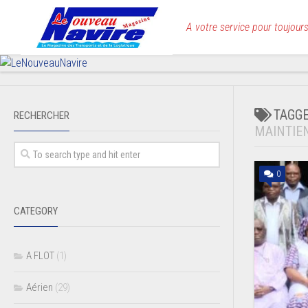
Skip
to
A votre service pour toujours
content
TAGG
RECHERCHER
MAINTIEN
0
CATEGORY
A FLOT
(1)
Aérien
(29)