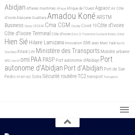
Abidjan
Agpaoc
Affaires maritimes
Afrique de l'Ouest
Air Côte
Afrique
Amadou Koné
ARSTM
d'Ivoire
Alassane Ouattara
Cma CGM
Business
Côte d'Ivoire
Covid-19
Cacao
CEDEAO
Cocody
Côte d'Ivoire Terminal
Côte d’Ivoire
Eolis CI
Florentine Guihard-Koidio
Grève
Hien Sié
Hilaire Lamizana
ISMI
Innovation
Jean Marc Yacé
Karim
Ministère des Transports
Mobilité urbaine
Kitack Lim
Coulibaly
Port
PAA
omi
PASP
Port autonome d'Abdiajn
MSC
navire
autonome d'Abidjan
Port d'Abidjan
Port de San
Sécurité routière
TC2
Pedro
Sotra
transport
RFMP-AOC
Transports