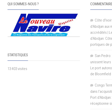
QUI SOMMES-NOUS ?
COMMENTAIRE
Côte d'Ivoir
d'Abidjan aux
accrédités | 
d’Abidjan: Côt
portiques de 
STATISTIQUES
San Pedro: 
unissent leurs
Le port autono
13 403 visites
de Bloomfield
Congo Termi
dans l’acquisi
Port d’Abidjan:
réceptionne si