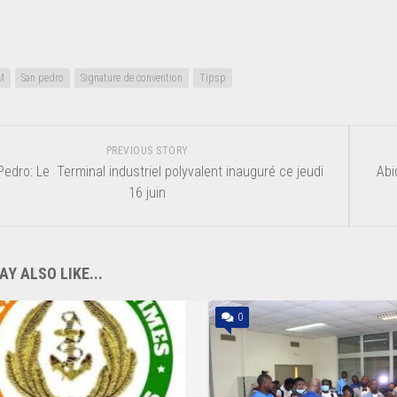
M
San pedro
Signature de convention
Tipsp
PREVIOUS STORY
edro: Le Terminal industriel polyvalent inauguré ce jeudi
Abi
16 juin
Y ALSO LIKE...
0