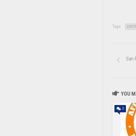
Tags:
ARST
San P
YOU MA
0