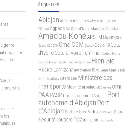
ÉTIQUETTES
Abidjan
Affaires maritimes
Afrique de
Afrique
mères
Agpaoc
l'Ouest
Air Côte d'Ivoire
Alassane Ouattara
Amadou Koné
ARSTM
Business
Cma CGM
Côte
du genre
Covid-19
Cacao
CEDEAO
Cocody
d'Ivoire
Côte d'Ivoire Terminal
 faut dépasser
Côte d’Ivoire
Hien Sié
r sur la
Eolis CI
Florentine Guihard-Koidio
Grève
Hilaire Lamizana
ISMI
Innovation
Jean Marc Yacé
Ministère des
Kitack Lim
Karim Coulibaly
Abidjan
Transports
omi
Mobilité urbaine
 leadership
MSC
navire
Port
PAA
PASP
Port autonome d'Abdiajn
autonome d'Abidjan
Port
 dans le
d'Abidjan
Port de San Pedro
Sotra
RFMP-AOC
t les
Sécurité routière
TC2
transport
Transports
muniqué)