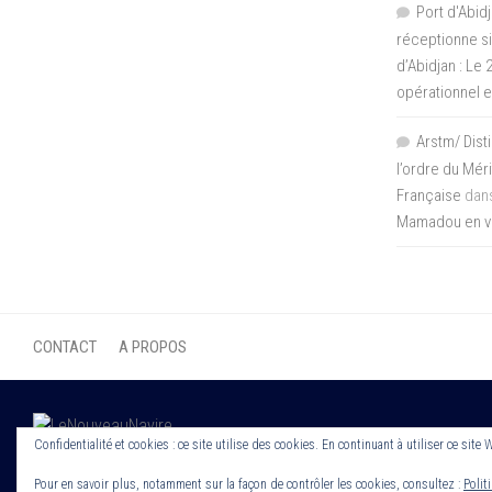
Port d'Abidj
réceptionne si
d’Abidjan : Le
opérationnel 
Arstm/ Dist
l’ordre du Mér
Française
dan
Mamadou en vis
CONTACT
A PROPOS
Confidentialité et cookies : ce site utilise des cookies. En continuant à utiliser ce site 
Copyright 2022. Le Nouveau Navire. Tout droit Réservé. Edité par Cor
Pour en savoir plus, notamment sur la façon de contrôler les cookies, consultez :
Polit