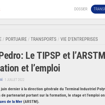
DOSSIER
TRANS
.
Aérien
Mariti
E
/
PORTUAIRE
/
TRANSPORTS
/
VIE D’ENTREPRISES
Portua
Pedro: Le TIPSP et l’ARSTM
Routie
Ferrov
ation et l’emploi
Laguna
AÏ
· 1 JUILLET 2022
 juin dernier à la direction générale du Terminal Industriel Po
de partenariat portant sur la formation, le stage et l’emploi o
ues de la Mer
(ARSTM).