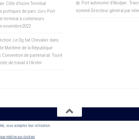
Port autonome d’Abidjan : Tra
an: Côte d’Ivoire Terminal
nommé Directeur général par inté
x portiques de parc
dans
Port
 2e terminal à conteneurs
en novembre2022
inction: Le Dg fait Chevalier dans
ite Maritime de la République
s
Convention de partenariat: Touré
ite de travail à l’Arstm
Web, vous acceptez leur utilisation.
nerstone ROS
ique relative aux cookies