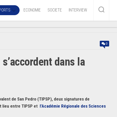
PORTS
ECONOMIE
SOCIETE
INTERVIEW
me
0
ire
 s’accordent dans la
r
iaire
ire
lyvalent de San Pedro (TIPSP), deux signatures de
nt lieu entre TIPSP et
l’Académie Régionale des Sciences