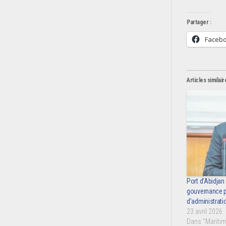
Partager :
Faceb
Articles similair
Port d’Abidjan 
gouvernance po
d’administrati
23 avril 2026
Dans "Maritim