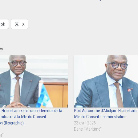
ook
X
es
: Hilaire Lamizana, une référence de la
Port Autonome d’Abidjan : Hilaire Lami
rtuaire à la tête du Conseil
tête du Conseil d’administration
on (Biographie)
23 avril 2026
Dans "Maritime"
e"