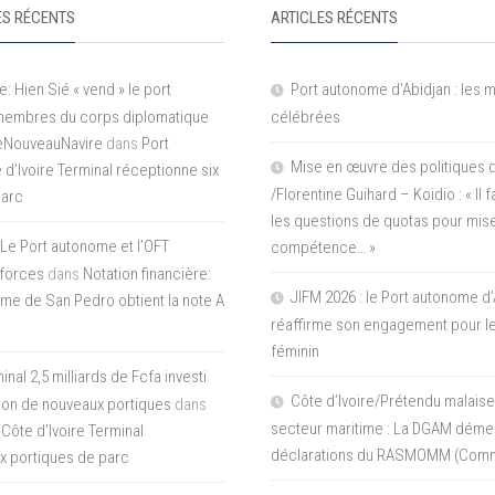
S RÉCENTS
ARTICLES RÉCENTS
e: Hien Sié « vend » le port
Port autonome d’Abidjan : les 
 membres du corps diplomatique
célébrées
LeNouveauNavire
dans
Port
Mise en œuvre des politiques 
e d’Ivoire Terminal réceptionne six
/Florentine Guihard – Koidio : « Il
parc
les questions de quotas pour mise
Le Port autonome et l’OFT
compétence… »
 forces
dans
Notation financière:
JIFM 2026 : le Port autonome d’
me de San Pedro obtient la note A
réaffirme son engagement pour le
féminin
nal 2,5 milliards de Fcfa investi
Côte d’Ivoire/Prétendu malaise
tion de nouveaux portiques
dans
secteur maritime : La DGAM démen
 Côte d’Ivoire Terminal
déclarations du RASMOMM (Com
x portiques de parc